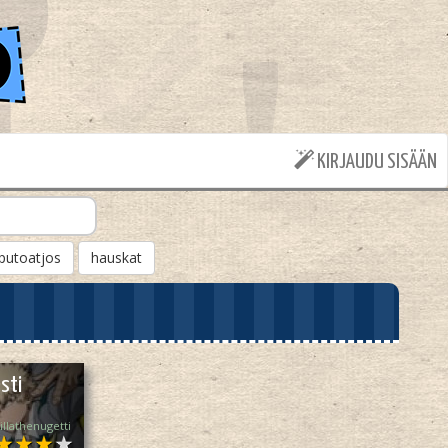
KIRJAUDU SISÄÄN
putoatjos
hauskat
sti
illathenugetti