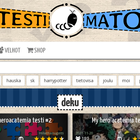
VELHOT
SHOP
hauska
sk
harrypotter
tietovisa
joulu
moi
deku
heroacatemia testi #2
My hero acatemia te
Hillathenugetti
2021-11-20
H
180