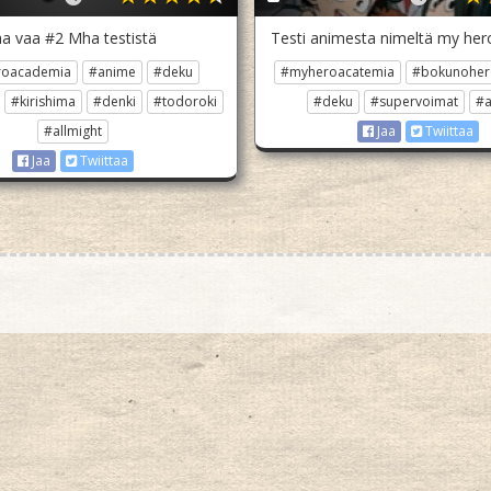
ha vaa #2 Mha testistä
Testi animesta nimeltä my her
roacademia
#anime
#deku
#myheroacatemia
#bokunoher
#kirishima
#denki
#todoroki
#deku
#supervoimat
#
#allmight
Jaa
Twiittaa
Jaa
Twiittaa