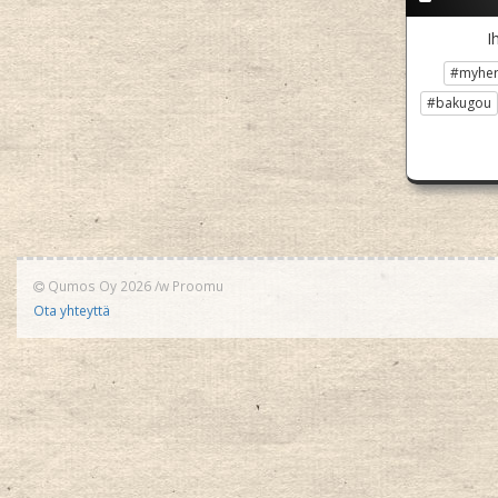
I
#myhe
#bakugou
Qumos Oy 2026
/w
Proomu
Ota yhteyttä