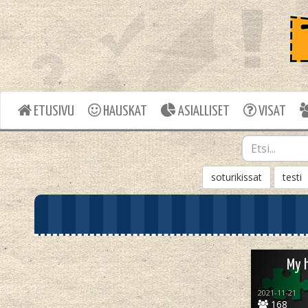
ETUSIVU
HAUSKAT
ASIALLISET
VISAT
soturikissat
testi
My 
2021-11-21
168