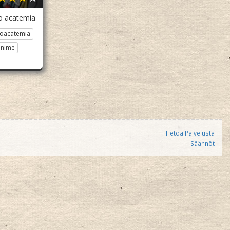
o acatemia
oacatemia
anime
Tietoa Palvelusta
Säännöt