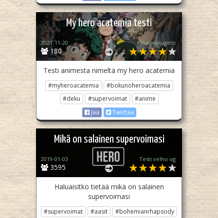
My hero acatemia testi
2021-11-20
Hillathenugetti
180
Testi animesta nimeltä my hero acatemia
#myheroacatemia
#bokunoheroacatemia
#deku
#supervoimat
#anime
Jaa
Twiittaa
Mikä on salainen supervoimasi
2019-01-03
Testi velho og
3595
Haluaisitko tietää mikä on salainen
supervoimasi
#supervoimat
#aasit
#bohemianrhapsody