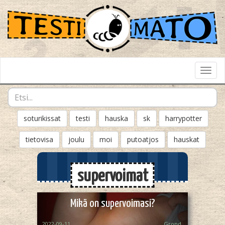
Toggl
Navig
soturikissat
testi
hauska
sk
harrypotter
tietovisa
joulu
moi
putoatjos
hauskat
supervoimat
Mikä on supervoimasi?
2022-09-11
Grond