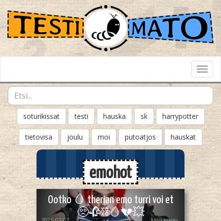
Toggl
Navig
soturikissat
testi
hauska
sk
harrypotter
tietovisa
joulu
moi
putoatjos
hauskat
emohot
Ootko 🩸 therian emo turri voi et
🥺🥀⛓️🩸💔💥
2025-07-07
Maikkiway