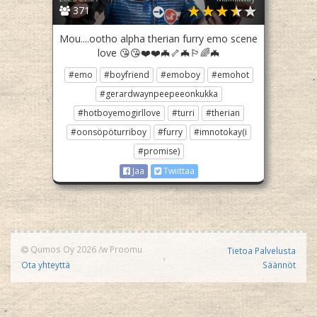
371
Mou....ootho alpha therian furry emo scene
love 😘😘❤️❤️🦇🦴🦇🏳️‍🌈🦇
#emo
#boyfriend
#emoboy
#emohot
#gerardwaynpeepeeonkukka
#hotboyemogirllove
#turri
#therian
#oonsöpöturriboy
#furry
#imnotokay(i
#promise)
Jaa
Twiittaa
Qumos Oy 2026
/w
Proomu
Tietoa Palvelusta
Ota yhteyttä
Säännöt