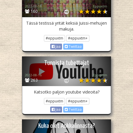
2022-08-16
Eppuxtm
160
Tässä testissä yrität keksiä Juissi-mehujen
makuja.
#eppuxtm
#eppuxtm+
Jaa
Twiittaa
Tunnista tubettajat
2022-08-16
Eppuxtm
263
Katsotko paljon youtube videoita?
#eppuxtm
#eppuxtm+
Jaa
Twiittaa
Kuka olet Ankkalinnasta?