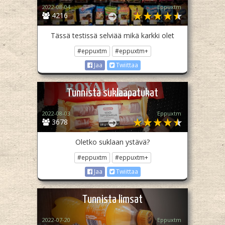
2022-08-04
Eppuxtm
4216
Tässä testissä selviää mikä karkki olet
#eppuxtm
#eppuxtm+
Jaa
Twiittaa
Tunnista suklaapatukat
2022-08-03
Eppuxtm
3678
Oletko suklaan ystävä?
#eppuxtm
#eppuxtm+
Jaa
Twiittaa
Tunnista limsat
2022-07-20
Eppuxtm