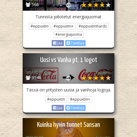
566
Tunnista piilotetut energiajuomat
#eppuxtm
#eppuxtm+
#eppuxtmhards
#energiajuoma
Jaa
Twiittaa
Uusi vs Vanha pt. 1 logot
2023-02-27
Eppuxtm
3146
Tässä on yritysten uusia ja vanhoja logoja.
#eppuxtm
#eppuxtm+
Jaa
Twiittaa
Kuinka hyvin tunnet Sansan