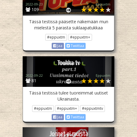
2022-09-23
Eppuxtm
109
Tässä testissä pääsette näkemään mun
mielestä 5 parasta suklaapatukkaa
#eppuxtm
#eppuxtm+
Jaa
Twiittaa
Toukka tv
2022-09-22
Eppuxtm
81
Tässä testissä tulee tuoreimmat uutiset
Ukrainasta.
#eppuxtm
#eppuxtm+
#eppuxtmtv
Jaa
Twiittaa
Jonnet ei muista