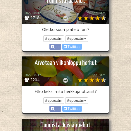
Tunnista jäätelöt
2022-08-17
Eppuxtm
2718
Oletko suuri jäätelö fani?
#eppuxtm
#eppuxtm+
Jaa
Twiittaa
Arvotaan viikonloppu herkut
2022-08-17
Eppuxtm
2204
Etkö keksi mitä herkkuja ottaisit?
#eppuxtm
#eppuxtm+
Jaa
Twiittaa
Tunnista Juissi-mehut