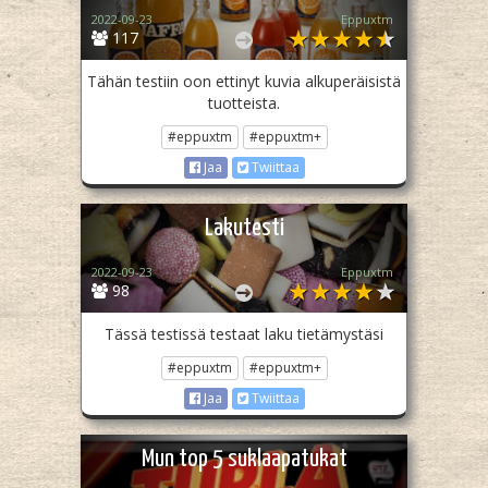
2022-09-23
Eppuxtm
117
Tähän testiin oon ettinyt kuvia alkuperäisistä
tuotteista.
#eppuxtm
#eppuxtm+
Jaa
Twiittaa
Lakutesti
2022-09-23
Eppuxtm
98
Tässä testissä testaat laku tietämystäsi
#eppuxtm
#eppuxtm+
Jaa
Twiittaa
Mun top 5 suklaapatukat