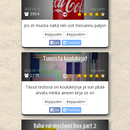
2022-09-12
Eppuxtm
3904
Jos et muista näitä niin oot missannu paljon
#eppuxtm
#eppuxtm+
Jaa
Twiittaa
Tunnista koulukirjat
2022-09-10
Eppuxtm
2371
Tässä testissä on koulukirjoja ja sun pitää
arvata minkä aineen kirja se on
#eppuxtm
#eppuxtm+
Jaa
Twiittaa
Raha vai mysteeri box part 2