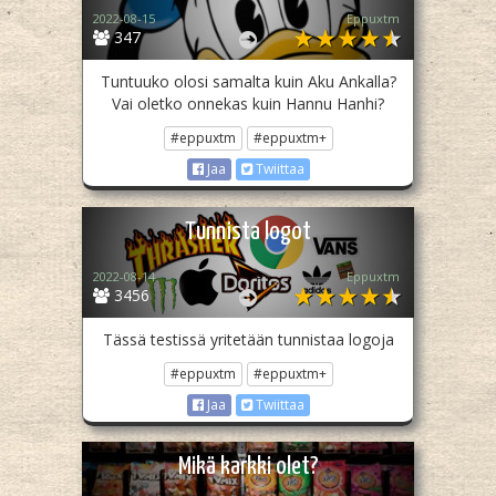
2022-08-15
Eppuxtm
347
Tuntuuko olosi samalta kuin Aku Ankalla?
Vai oletko onnekas kuin Hannu Hanhi?
#eppuxtm
#eppuxtm+
Jaa
Twiittaa
Tunnista logot
2022-08-14
Eppuxtm
3456
Tässä testissä yritetään tunnistaa logoja
#eppuxtm
#eppuxtm+
Jaa
Twiittaa
Mikä karkki olet?