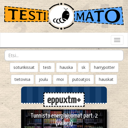
Toggl
Navig
soturikissat
testi
hauska
sk
harrypotter
tietovisa
joulu
moi
putoatjos
hauskat
eppuxtm+
Tunnista energiajuomat part. 2
(vaikea)
2023-02-28
Eppuxtm