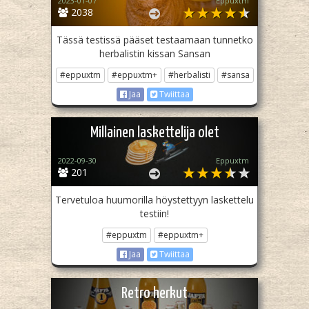
2023-01-07
Eppuxtm
2038
Tässä testissä pääset testaamaan tunnetko
herbalistin kissan Sansan
#eppuxtm
#eppuxtm+
#herbalisti
#sansa
Jaa
Twiittaa
Millainen laskettelija olet
2022-09-30
Eppuxtm
201
Tervetuloa huumorilla höystettyyn laskettelu
testiin!
#eppuxtm
#eppuxtm+
Jaa
Twiittaa
Retro herkut