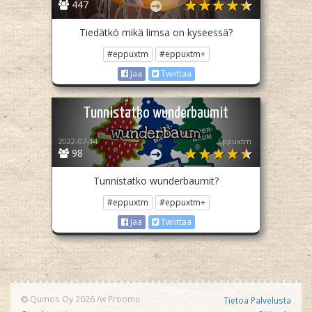
447
Tiedätkö mikä limsa on kyseessä?
#eppuxtm
#eppuxtm+
Jaa
Twiittaa
Tunnistatko wunderbaumit
2022-07-14
Eppuxtm
98
Tunnistatko wunderbaumit?
#eppuxtm
#eppuxtm+
Jaa
Twiittaa
Qumos Oy 2026
/w
Proomu
Tietoa Palvelusta