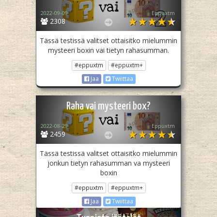
2022-09-09
Eppuxtm
2308
Tässä testissä valitset ottaisitko mielummin
mysteeri boxin vai tietyn rahasumman.
#eppuxtm
#eppuxtm+
Jaa
Twiittaa
Raha vai mysteeri box?
2022-08-29
Eppuxtm
2459
Tässä testissä valitset ottaisitko mielummin
jonkun tietyn rahasumman va mysteeri
boxin
#eppuxtm
#eppuxtm+
Jaa
Twiittaa