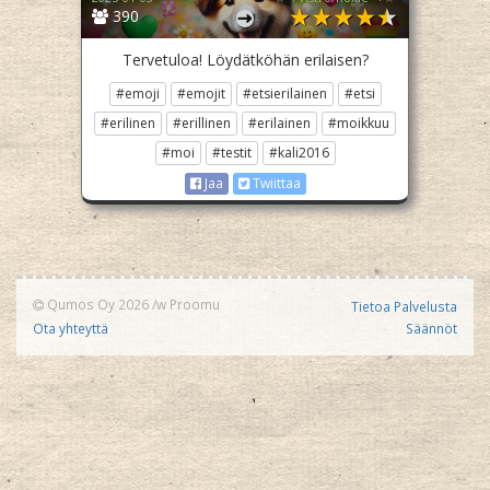
390
Tervetuloa! Löydätköhän erilaisen?
#emoji
#emojit
#etsierilainen
#etsi
#erilinen
#erillinen
#erilainen
#moikkuu
#moi
#testit
#kali2016
Jaa
Twiittaa
Qumos Oy 2026
/w
Proomu
Tietoa Palvelusta
Ota yhteyttä
Säännöt