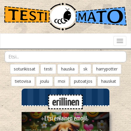
Toggl
Navig
soturikissat
testi
hauska
sk
harrypotter
tietovisa
joulu
moi
putoatjos
hauskat
erillinen
Etsi erilainen emoji!
2025-01-03
☆🐾 Astro/Roxie 🐾☆