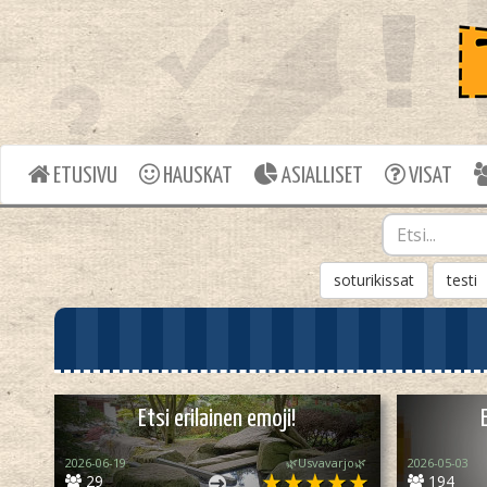
ETUSIVU
HAUSKAT
ASIALLISET
VISAT
soturikissat
testi
Etsi erilainen emoji!
2026-06-19
🌿Usvavarjo🌿
2026-05-03
29
194