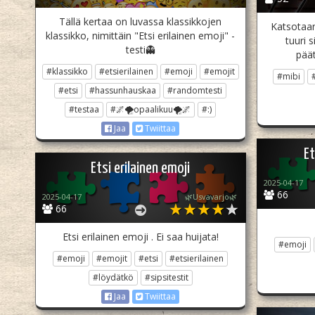
Tällä kertaa on luvassa klassikkojen
Katsotaan,
klassikko, nimittäin "Etsi erilainen emoji" -
tuuri s
testi👻
pää
#klassikko
#etsierilainen
#emoji
#emojit
#mibi
#etsi
#hassunhauskaa
#randomtesti
#testaa
#🌌🌪opaalikuu🌪🌌
#:)
Jaa
Twiittaa
Et
Etsi erilainen emoji
2025-04-17
66
2025-04-17
🌿Usvavarjo🌿
66
Etsi erilainen emoji . Ei saa huijata!
#emoji
#emoji
#emojit
#etsi
#etsierilainen
#löydätkö
#sipsitestit
Jaa
Twiittaa