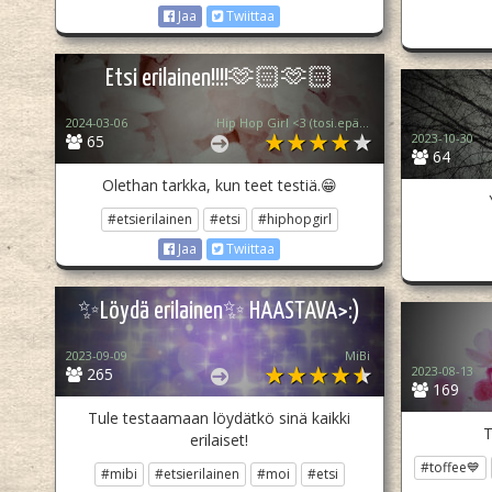
Jaa
Twiittaa
Etsi erilainen!!!!🫶🏻🫶🏻
2024-03-06
Hip Hop Girl <3 (tosi.epä.akti)
2023-10-30
65
64
Olethan tarkka, kun teet testiä.😁
#etsierilainen
#etsi
#hiphopgirl
Jaa
Twiittaa
✨Löydä erilainen✨ HAASTAVA>:)
2023-09-09
MiBi
2023-08-13
265
169
Tule testaamaan löydätkö sinä kaikki
T
erilaiset!
#toffee💙
#mibi
#etsierilainen
#moi
#etsi