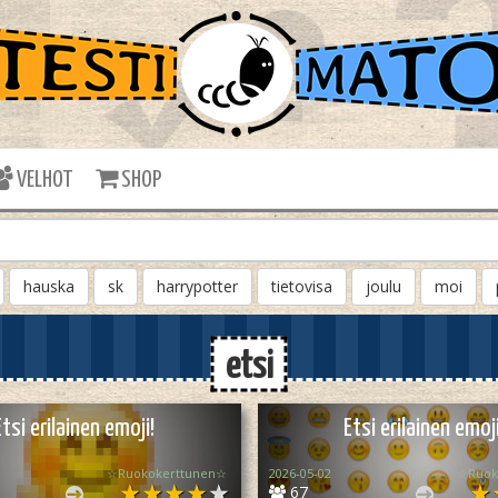
VELHOT
SHOP
hauska
sk
harrypotter
tietovisa
joulu
moi
etsi
Etsi erilainen emoji!
Etsi erilainen emoji
☆Ruokokerttunen☆
2026-05-02
☆Ruok
67