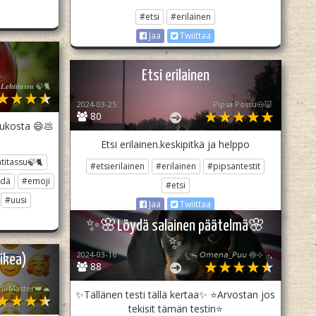
#etsi
#erilainen
Jaa
Twiittaa
Etsi erilainen
𝑳𝒆𝒉𝒕𝒊𝒕𝒂𝒔𝒔𝒖 🍃🐈
2024-03-25
Pipsa Possu🐽🐷
80
oukosta 😄💩
Etsi erilainen.keskipitkä ja helppo
titassu🍃🐈
#etsierilainen
#erilainen
#pipsantestit
ydä
#emoji
#etsi
#uusi
Jaa
Twiittaa
✨️🌸Löydä salainen päätelmä🌸
✨️
2024-03-16
𐔌ᯓ 𝘖𝘮𝘦𝘯𝘢_𝘗𝘶𝘶 🍥⊹ ࣪ ˖₊
aikea)
88
tleMaster👑🐢
✨️Tällänen testi tällä kertaa✨️ ⭐️Arvostan jos
tekisit tämän testin⭐️