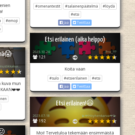
menien
#omenantestit
#salainenpäätelmä
#löydä
a!
#etsi
n
#emoji
Jaa
Twiittaa
a
Etsi erilainen (aika helppo)
2023-10-24
Pro_???
lmä😱
121
🫐mieletön_mustikkakoira🫐 (lopettanut..😔)
Koita vaan
#sulo
#etsierilainen
#etsi
n kuva mun
Jaa
Twiittaa
UKAAN❤️❤️
inen
Etsi erilainen!😃
2023-07-18
💫🪽Höyhenkarva🪽💫
192
i😕
Moi! Tervetuloa tekemään ensimmäistä