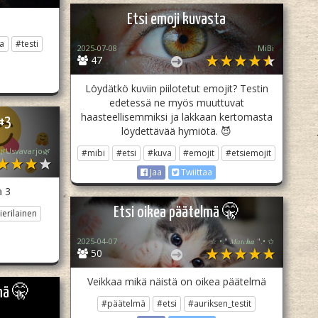
Etsi emoji kuvasta
a
#testi
2025-07-08
MiBi
47
Löydätkö kuviin piilotetut emojit? Testin
edetessä ne myös muuttuvat
haasteellisemmiksi ja lakkaan kertomasta
 #3
löydettävää hymiötä. 😈
🌿Usvavarjo🌿
#mibi
#etsi
#kuva
#emojit
#etsiemojit
Jaa
Twiittaa
a 3
Etsi oikea päätelmä 🤫
ierilainen
2025-04-07
☆ •." 𝑀𝑎𝑡𝑐𝒉𝒂 ".• ✩
50
Veikkaa mikä näistä on oikea päätelmä
mä 🤫
#päätelmä
#etsi
#auriksen_testit