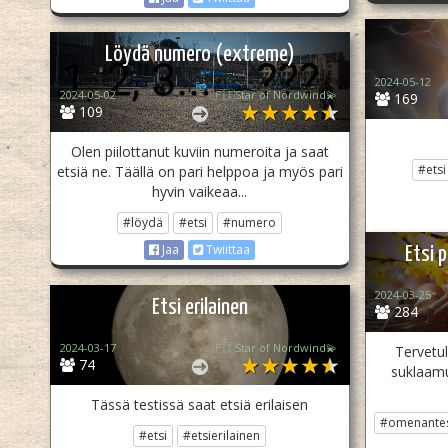
Löydä numero (extreme)
2024-05-12
2024-05-02
🇫🇮Star of Nordwind💫
169
109
Olen piilottanut kuviin numeroita ja saat
#etsi
etsiä ne. Täällä on pari helppoa ja myös pari
hyvin vaikeaa...
#löydä
#etsi
#numero
Jaa
Twiittaa
Etsi 
2024-03-25
Etsi erilainen
284
2024-03-17
🇫🇮Star of Nordwind💫
Tervetul
74
suklaamu
Tässä testissä saat etsiä erilaisen
#omenantes
#etsi
#etsierilainen