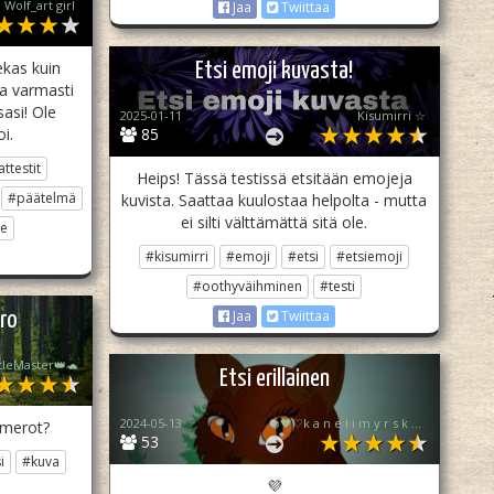
Wolf_art girl ‎
Jaa
Twiittaa
ekas kuin
Etsi emoji kuvasta!
a varmasti
asi! Ole
2025-01-11
Kisumirri ☆
i.
85
ttestit
Heips! Tässä testissä etsitään emojeja
#päätelmä
kuvista. Saattaa kuulostaa helpolta - mutta
ei silti välttämättä sitä ole.
e
#kisumirri
#emoji
#etsi
#etsiemoji
#oothyväihminen
#testi
Jaa
Twiittaa
ero
tleMaster👑🐢
Etsi erillainen
2024-05-13
❄️🖤♡k a n e l i m y r s k y♡🖤❄️
umerot?
53
i
#kuva
💜