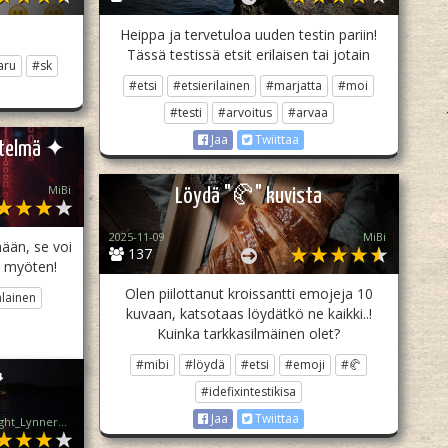
Heippa ja tervetuloa uuden testin pariin!
Tässä testissä etsit erilaisen tai jotain
aru
#sk
#etsi
#etsierilainen
#marjatta
#moi
#testi
#arvoitus
#arvaa
Jaa
Twiittaa
ätelmä ✦
MiBi
Löydä "🥐" kuvista
2025-11-09
MiBi
mään, se voi
137
e myöten!
Olen piilottanut kroissantti emojeja 10
lainen
kuvaan, katsotaas löydätkö ne kaikki..!
Kuinka tarkkasilmäinen olet?
#mibi
#löydä
#etsi
#emoji
#🥐

#idefixintestikisa
Jaa
Twiittaa
꧁♡ Moonlight_Lynner_Lover ♡꧂