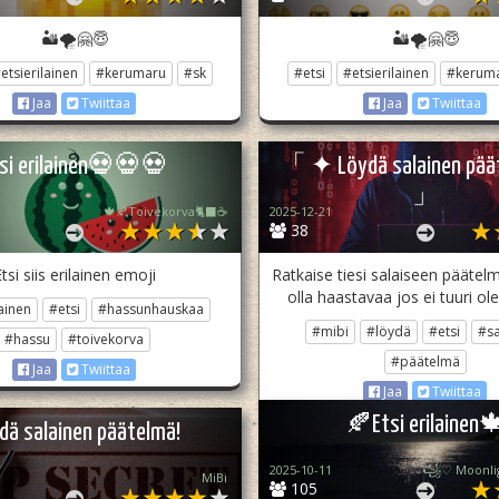
🏜🌪🤗😇
🏜🌪🤗😇
etsierilainen
#kerumaru
#sk
#etsi
#etsierilainen
#kerum
Jaa
Twiittaa
Jaa
Twiittaa
si erilainen💀💀💀
「 ✦ Löydä salainen pä
」
🍁🍂Toivekorva🐈‍⬛☕
2025-12-21
38
tsi siis erilainen emoji
Ratkaise tiesi salaiseen päätel
olla haastavaa jos ei tuuri ol
ainen
#etsi
#hassunhauskaa
#mibi
#löydä
#etsi
#sa
#hassu
#toivekorva
#päätelmä
Jaa
Twiittaa
Jaa
Twiittaa
🍂Etsi erilainen
dä salainen päätelmä!
2025-10-11
MiBi
105