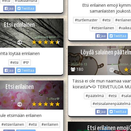
#etsi
#suklaamuna
Etsi erilainen emoji kym
Jaa
Twiittaa
samanlaisten joukost
#turtlemaster
#etsi
#erilaine
Etsi erinlainen
#etsierilainen
#vaike
Jaa
Twiittaa
❔🔮𝕸𝖞𝖘𝖙𝖊𝖗𝖞 𝖍𝖔𝖗𝖘𝖊 🐴
Löydä salainen pääte
Yritä löytää erinlainen
#etsi
#🩵
2023-09-13
180
Jaa
Twiittaa
Tässä ei ole mun naamaa vaa
Etsi erilainen
koirasta🐾🐶 TERVETULOA M
#päätelmä
#etsi
#sala
Toffee💙
#etsisalainenpäätelmä
Jaa
Twiittaa
ule etsimään erilainen
#etsierilainen
#etsi
#erilainen
Etsi erilainen emoj