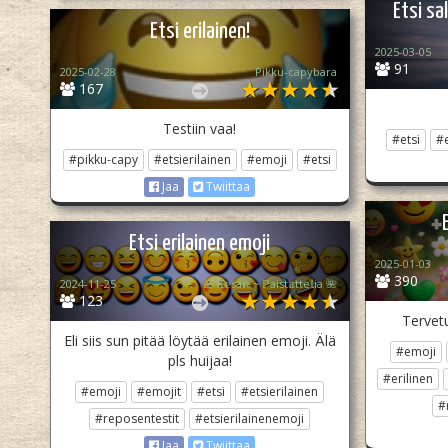
Etsi sa
Etsi erilainen!
2025-03-05
91
2025-02-28
Pikku-capybara
167
Testiin vaa!
#etsi
#
#pikku-capy
#etsierilainen
#emoji
#etsi
Jaa
Twiittaa
Etsi erilainen emoji
2025-01-03
390
2024-11-25
🌺 K𝕖sä𝕟 ~ ℙaist𝕒tte𝕝ia 🌺
123
Tervet
Eli siis sun pitää löytää erilainen emoji. Älä
#emoji
pls huijaa!
#erilinen
#emoji
#emojit
#etsi
#etsierilainen
#
#reposentestit
#etsierilainenemoji
Jaa
Twiittaa