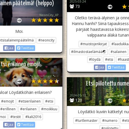
2025-03-24
lainen päätelmä! (helppo)
73
NeonCity_XP
Oletko terävä-älyinen ja onn
Hannu hanhi? Siinä tapauksess
pärjäät haastavassa kokeess
Moi.
valppaana äläkä tunaro
etsisalainenpäätelmä
#neoncity
#muistojenkirjat
#laadukkaa
Jaa
Twiittaa
#ilmastostaelämää🌏
#salainen
#löydä
#etsi
#haast
Etsi erilainen emoji!
Jaa
Twiittaa
☆🐾 Astro/Roxie 🐾☆
Etsi piilotettu num
uloa! Löydätköhän erilaisen?
2024-05-13
🐢👑Tur
120
#emojit
#etsierilainen
#etsi
#erillinen
#erilainen
#moikkuu
Löydätkö kuviin kätketyt n
moi
#testit
#kali2016
#turtlemaster
#numero
#ets
Jaa
Twiittaa
#piilotettu