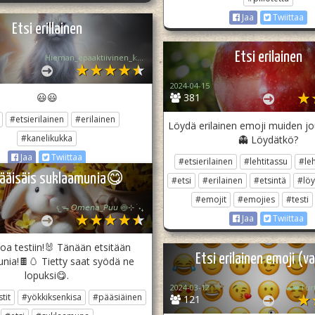
Jaa
Twiittaa
Etsi erillainen
Etsi erilainen
Hieman_epäaktiivinen_𝕜𝕒𝕟𝕖𝕝𝕚
2024-04-15
😃😃
381
#etsierilainen
#erilainen
Löydä erilainen emoji muiden j
#kanelikukka
👻 Löydätkö?
Jaa
Twiittaa
#etsierilainen
#lehtitassu
#leh
pääisäis suklaamunia😋
#etsi
#erilainen
#etsintä
#lö
#emojit
#emojies
#testi
𐔌ᯓ 𝘖𝘮𝘦𝘯𝘢_𝘗𝘶𝘶 🍥⊹ ࣪ ˖₊
Jaa
Twiittaa
oa testiin!🐰 Tänään etsitään
Etsi erilainen emoji (v
nia!🍫🥚 Tietty saat syödä ne
lopuksi😋.
2024-03-12
🐢👑Tur
tit
#yökkiksenkisa
#pääsiäinen
121