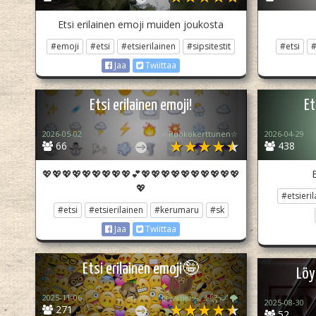
Etsi erilainen emoji muiden joukosta
#emoji
#etsi
#etsierilainen
#sipsitestit
#etsi
#
Jaa
Twiittaa
Etsi erilainen emoji!
Et
2026-05-02
☆Ruokokerttunen☆
2026-04-29
66
438
💖💖💖💖💖💖💖💖💖💕💖💖💖💖💖💖💖💖💖💖
E
💖
#etsieril
#etsi
#etsierilainen
#kerumaru
#sk
Jaa
Twiittaa
Etsi erilainen emoji🤪
Löy
2025-11-06
ᴏᴘᴀᴀʟɪӄᴜᴜᯓ₊ ⊹꧂🌌🌪
2025-08-30
271
52