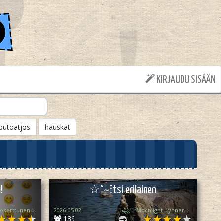
KIRJAUDU SISÄÄN
putoatjos
hauskat
!
☆°~Etsi erilainen
okerttunen☆
2026-05-02
꧁♡ Moonlight_Lynner_Lover ♡꧂
139