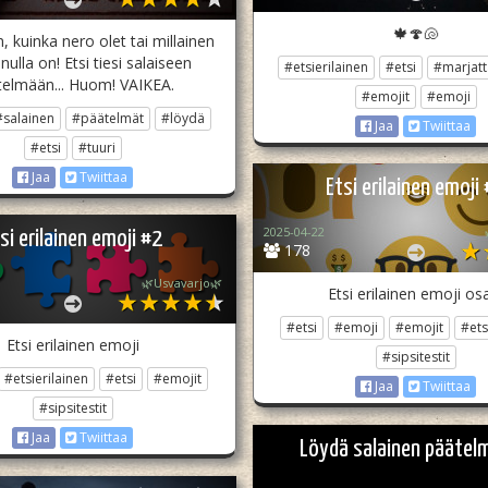
🍁🍄🐚
 kuinka nero olet tai millainen
inulla on! Etsi tiesi salaiseen
#etsierilainen
#etsi
#marjatt
telmään... Huom! VAIKEA.
#emojit
#emoji
#salainen
#päätelmät
#löydä
Jaa
Twiittaa
#etsi
#tuuri
Jaa
Twiittaa
Etsi erilainen emoji
2025-04-22
si erilainen emoji #2
178
🌿Usvavarjo🌿
Etsi erilainen emoji os
#etsi
#emoji
#emojit
#ets
Etsi erilainen emoji
#sipsitestit
#etsierilainen
#etsi
#emojit
Jaa
Twiittaa
#sipsitestit
Jaa
Twiittaa
Löydä salainen päätel