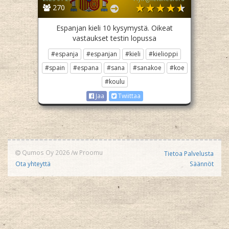
270
Espanjan kieli 10 kysymystä. Oikeat
vastaukset testin lopussa
#espanja
#espanjan
#kieli
#kielioppi
#spain
#espana
#sana
#sanakoe
#koe
#koulu
Jaa
Twiittaa
Qumos Oy 2026
/w
Proomu
Tietoa Palvelusta
Ota yhteyttä
Säännöt