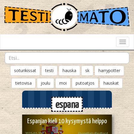
Toggl
Navig
soturikissat
testi
hauska
sk
harrypotter
tietovisa
joulu
moi
putoatjos
hauskat
espana
Espanjan kieli 10 kysymystä helppo
2025-01-25
FlyingRetuRedford