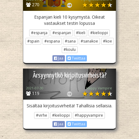
270
Espanjan kieli 10 kysymystä. Oikeat
vastaukset testin lopussa
#espanja
#espanjan
#kieli
#kielioppi
#spain
#espana
#sana
#sanakoe
#koe
#koulu
Jaa
Twiittaa
Ärsyynnytkö kirjoitusvirheistä?
2021-07-30
Happy Vampire
119
Sisältää kirjoitusvirheitä! Tahallisia sellaisia.
#virhe
#kielioppi
#happyvampire
Jaa
Twiittaa