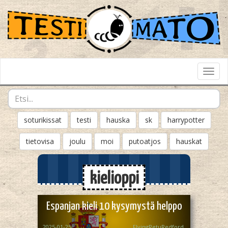
Toggl
Navig
soturikissat
testi
hauska
sk
harrypotter
tietovisa
joulu
moi
putoatjos
hauskat
kielioppi
Espanjan kieli 10 kysymystä helppo
2025-01-25
FlyingRetuRedford