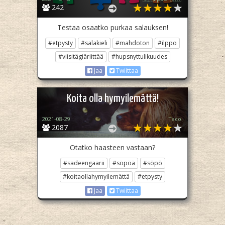
242
Testaa osaatko purkaa salauksen!
#etpysty
#salakieli
#mahdoton
#ilppo
#viisitägiäriittää
#hupsnyttulikuudes
Jaa
Twiittaa
Koita olla hymyilemättä!
2021-08-29
Taco
2087
Otatko haasteen vastaan?
#sadeengaarii
#söpöä
#söpö
#koitaollahymyilemättä
#etpysty
Jaa
Twiittaa