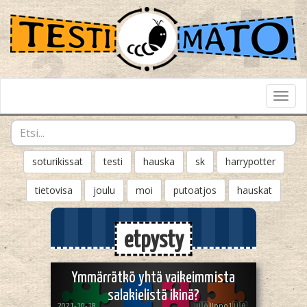
Toggl
Navig
soturikissat
testi
hauska
sk
harrypotter
tietovisa
joulu
moi
putoatjos
hauskat
etpysty
Ymmärrätkö yhtä vaikeimmista
salakielistä ikinä?
2021-10-18
🇺🇦Ilppo1🇺🇦