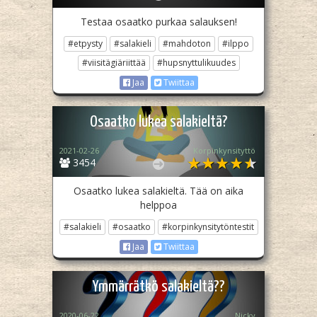
Testaa osaatko purkaa salauksen!
#etpysty
#salakieli
#mahdoton
#ilppo
#viisitägiäriittää
#hupsnyttulikuudes
Jaa
Twiittaa
Osaatko lukea salakieltä?
2021-02-26
Korpinkynsityttö
3454
Osaatko lukea salakieltä. Tää on aika
helppoa
#salakieli
#osaatko
#korpinkynsitytöntestit
Jaa
Twiittaa
Ymmärrätkö salakieltä??
2020-06-22
Nicky