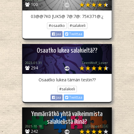
100
03@@7K0 [UK5@ 7@:7@: 75K371@:¿
#osaatko
#salakieli
Jaa
Twiittaa
Osaatko lukea salakieltä??
2023-01-31
TeenWolf_Lover
294
Osaatko lukea tämän testin??
#salakieli
Jaa
Twiittaa
Ymmärrätkö yhtä vaikeimmista
salakielistä ikinä?
2021-10-18
🇺🇦Ilppo1🇺🇦
242