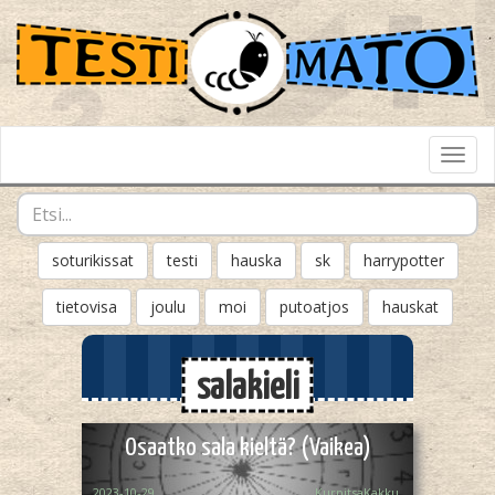
Toggl
Navig
soturikissat
testi
hauska
sk
harrypotter
tietovisa
joulu
moi
putoatjos
hauskat
salakieli
Osaatko sala kieltä? (Vaikea)
2023-10-29
KurpitsaKakku