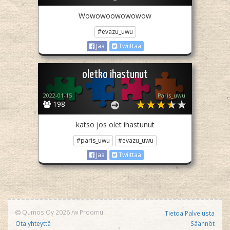
Wowowoowowowow
#evazu_uwu
Jaa
Twiittaa
oletko ihastunut
2022-01-15
Paris_uwu
198
katso jos olet ihastunut
#paris_uwu
#evazu_uwu
Jaa
Twiittaa
Qumos Oy 2026
/w
Proomu
Tietoa Palvelusta
Ota yhteyttä
Säännöt