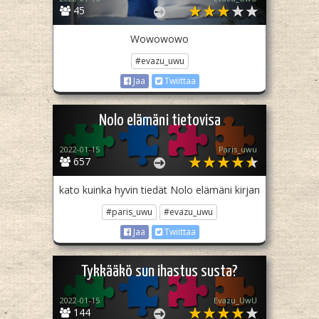
45
Wowowowo
#evazu_uwu
Jaa
Twiittaa
Nolo elämäni tietovisa
2022-01-15
Paris_uwu
657
kato kuinka hyvin tiedät Nolo elämäni kirjan
#paris_uwu
#evazu_uwu
Jaa
Twiittaa
Tykkääkö sun ihastus susta?
2022-01-15
Evazu_UwU
144