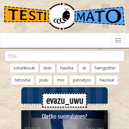
Toggl
Navig
soturikissat
testi
hauska
sk
harrypotter
tietovisa
joulu
moi
putoatjos
hauskat
evazu_uwu
Oletko suomalainen?
2022-01-16
Evazu_UwU