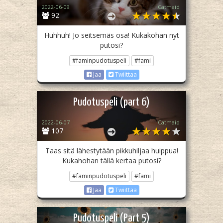
2022-06-09
Catmaid
92
Huhhuh! Jo seitsemäs osa! Kukakohan nyt
putosi?
#faminpudotuspeli
#fami
Jaa
Twiittaa
Pudotuspeli (part 6)
2022-06-07
Catmaid
107
Taas sitä lähestytään pikkuhiljaa huippua!
Kukahohan tällä kertaa putosi?
#faminpudotuspeli
#fami
Jaa
Twiittaa
Pudotuspeli (Part 5)