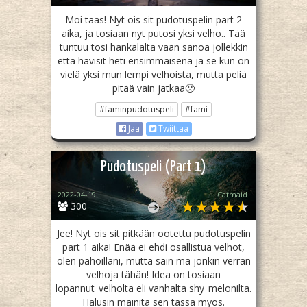
Moi taas! Nyt ois sit pudotuspelin part 2
aika, ja tosiaan nyt putosi yksi velho.. Tää
tuntuu tosi hankalalta vaan sanoa jollekkin
että hävisit heti ensimmäisenä ja se kun on
vielä yksi mun lempi velhoista, mutta peliä
pitää vain jatkaa🙁
#faminpudotuspeli
#fami
Jaa
Twiittaa
Pudotuspeli (Part 1)
2022-04-19
Catmaid
300
Jee! Nyt ois sit pitkään ootettu pudotuspelin
part 1 aika! Enää ei ehdi osallistua velhot,
olen pahoillani, mutta sain mä jonkin verran
velhoja tähän! Idea on tosiaan
lopannut_velholta eli vanhalta shy_melonilta.
Halusin mainita sen tässä myös.