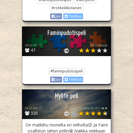
#rohkelikkolainen
Jaa
Twiittaa
Faminpudotispeli
2022-04-17
MehuJää🥶
47
.
#faminpudotuspeli
Jaa
Twiittaa
Mylife-peli
2022-04-17
Testi_toukka (⁠ಠ⁠_⁠ಠ⁠)⁠>⁠⌐⁠■⁠-⁠■
320
On matkittu monelta eri velholta😊 Ja Fami
osallistun siihen peliin🤩 (Vaikka veikkaan