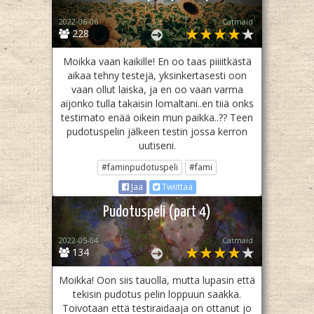
2022-06-06
Catmaid
228
Moikka vaan kaikille! En oo taas piiiitkästä
aikaa tehny testejä, yksinkertasesti oon
vaan ollut laiska, ja en oo vaan varma
aijonko tulla takaisin lomaltani..en tiiä onks
testimato enää oikein mun paikka..?? Teen
pudotuspelin jälkeen testin jossa kerron
uutiseni.
#faminpudotuspeli
#fami
Jaa
Twiittaa
Pudotuspeli (part 4)
2022-05-04
Catmaid
134
Moikka! Oon siis tauolla, mutta lupasin että
tekisin pudotus pelin loppuun saakka.
Toivotaan että testiraidaaja on ottanut jo