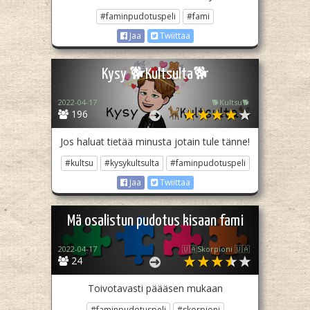
#faminpudotuspeli
#fami
Jaa
Twiittaa
Kysy 🐕Kultsulta🐕
2022-04-17
🐕Kultsu🐕
196
Jos haluat tietää minusta jotain tule tänne!
#kultsu
#kysykultsulta
#faminpudotuspeli
Jaa
Twiittaa
Mä osalistun pudotus kisaan fami
2022-04-17
🇺🇦Skorpioni 🇺🇦
24
Toivotavasti päääsen mukaan
#faminpudotuspeli
#skorpioni