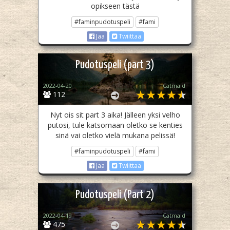
opikseen tästä
#faminpudotuspeli
#fami
Jaa
Twiittaa
Pudotuspeli (part 3)
2022-04-20
Catmaid
112
Nyt ois sit part 3 aika! Jälleen yksi velho
putosi, tule katsomaan oletko se kenties
sinä vai oletko vielä mukana pelissä!
#faminpudotuspeli
#fami
Jaa
Twiittaa
Pudotuspeli (Part 2)
2022-04-19
Catmaid
475