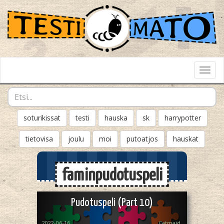
Toggl
Navig
soturikissat
testi
hauska
sk
harrypotter
tietovisa
joulu
moi
putoatjos
hauskat
faminpudotuspeli
Pudotuspeli (Part 10)
2022-06-16
Catmaid