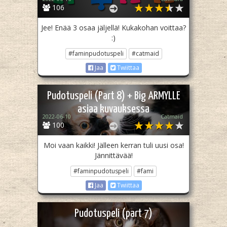
106
Jee! Enää 3 osaa jäljellä! Kukakohan voittaa?
:)
#faminpudotuspeli
#catmaid
Jaa
Twiittaa
Pudotuspeli (Part 8) + Big ARMYLLE
asiaa kuvauksessa
2022-06-10
Catmaid
100
Moi vaan kaikki! Jälleen kerran tuli uusi osa!
Jännittävää!
#faminpudotuspeli
#fami
Jaa
Twiittaa
Pudotuspeli (part 7)