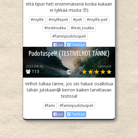
että tipun heti ensimmäisenä koska kukaan
ei tykkää musta 🥺)
#mylife
#mylifepeli
#peli
#mylife-peli
#testitoukka
#testi_toukka
#faminpudotuspeli
Jaa
Twiittaa
Pudotuspeli! (TESTIVELHOT TÄNNE)
2022-04-16
Catmaid
113
Velhot tulkaa tänne, jos siis haluut osallistua
tähän jutskaan😅 kerron kaiken tarvittavan
testissä!
#fami
#faminpudotuspeli
Jaa
Twiittaa