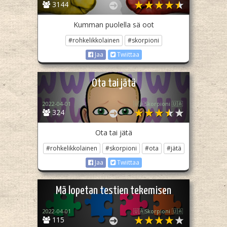
3144
Kumman puolella sä oot
#rohkelikkolainen
#skorpioni
Jaa
Twiittaa
Ota tai jätä
2022-04-01
🇺🇦Skorpioni 🇺🇦
324
Ota tai jätä
#rohkelikkolainen
#skorpioni
#ota
#jätä
Jaa
Twiittaa
Mä lopetan testien tekemisen
2022-04-01
🇺🇦Skorpioni 🇺🇦
115