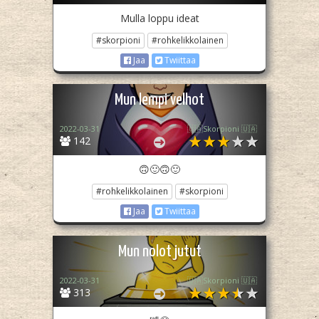
Mulla loppu ideat
#skorpioni
#rohkelikkolainen
Jaa
Twiittaa
Mun lempi velhot
2022-03-31
🇺🇦Skorpioni 🇺🇦
142
🙃🙂🙃🙂
#rohkelikkolainen
#skorpioni
Jaa
Twiittaa
Mun nolot jutut
2022-03-31
🇺🇦Skorpioni 🇺🇦
313