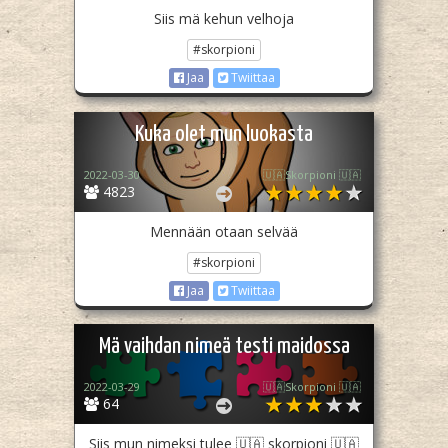
Siis mä kehun velhoja
#skorpioni
Jaa
Twiittaa
Kuka olet mun luokasta
2022-03-30
🇺🇦Skorpioni 🇺🇦
4823
Mennään otaan selvää
#skorpioni
Jaa
Twiittaa
Mä vaihdan nimeä testi maidossa
2022-03-29
🇺🇦Skorpioni 🇺🇦
64
Siis mun nimeksi tulee 🇺🇦 skorpioni 🇺🇦