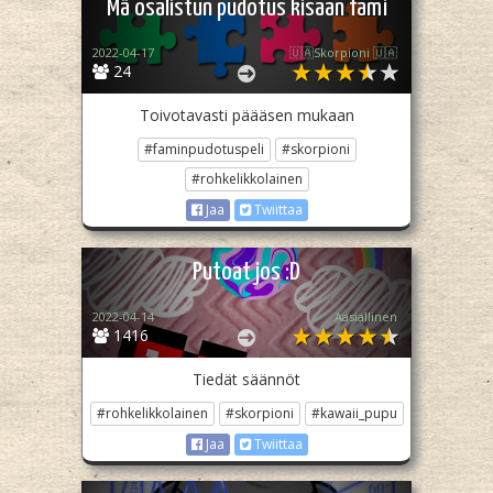
Mä osalistun pudotus kisaan fami
2022-04-17
🇺🇦Skorpioni 🇺🇦
24
Toivotavasti päääsen mukaan
#faminpudotuspeli
#skorpioni
#rohkelikkolainen
Jaa
Twiittaa
Putoat jos :D
2022-04-14
Aasiallinen
1416
Tiedät säännöt
#rohkelikkolainen
#skorpioni
#kawaii_pupu
Jaa
Twiittaa