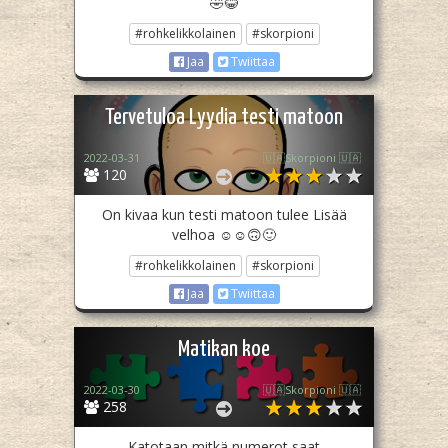
🤣😂
#rohkelikkolainen
#skorpioni
Jaa
Twiittaa
Tervetuloa Lyydia testi matoon
2022-03-31
🇺🇦Skorpioni 🇺🇦
120
On kivaa kun testi matoon tulee Lisää
velhoa ☺️☺️🙃🙂
#rohkelikkolainen
#skorpioni
Jaa
Twiittaa
Matikan koe
2022-03-30
🇺🇦Skorpioni 🇺🇦
258
Katotaan mitkä numerot saat