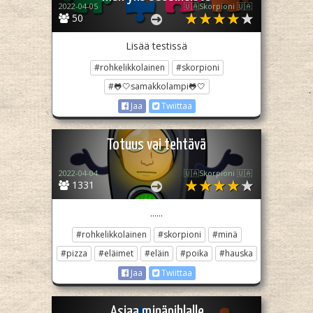
2022-04-05
🇺🇦Skorpioni 🇺🇦
50
Lisää testissä
#rohkelikkolainen
#skorpioni
#🐸🤍samakkolampi🐸🤍
Jaa
Twiittaa
Totuus vai tehtävä
2022-04-04
🇺🇦Skorpioni 🇺🇦
1331
......
#rohkelikkolainen
#skorpioni
#minä
#pizza
#eläimet
#eläin
#poika
#hauska
Jaa
Twiittaa
Asiaa minäpihlalle