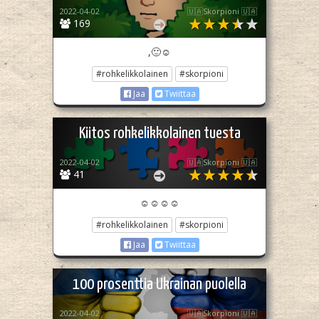
2022-04-02
🇺🇦Skorpioni 🇺🇦
169
,🙂☺️
#rohkelikkolainen
#skorpioni
Jaa
Twiittaa
Kiitos rohkelikkolainen tuesta
2022-04-02
🇺🇦Skorpioni 🇺🇦
41
☺️☺️☺️☺️
#rohkelikkolainen
#skorpioni
Jaa
Twiittaa
100 prosenttia Ukrainan puolella
2022-04-02
🇺🇦Skorpioni 🇺🇦