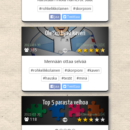
#rohkelikkolainen
#skorpioni
Jaa
Twiittaa
Oletko hyvä kaveri
2022-03-30
🇺🇦Skorpioni 🇺🇦
385
Mennään ottaa selvää
#rohkelikkolainen
#skorpioni
#kaveri
#hauska
#testit
#minä
Jaa
Twiittaa
Top 5 parasta velhoa
2022-03-30
🇺🇦Skorpioni 🇺🇦
118