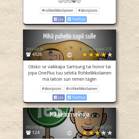
🙃🙂🙁😁🙂
#rohkelikkolainen
#skorpioni
Jaa
Twiittaa
Mikä puhelin sopii sulle
2022-03-30
🇺🇦Skorpioni 🇺🇦
4328
Olisko se vaikkapa Samsung tai honor tai
jopa OnePlus tuu selvitä Rohkelikkolainen
mä laitoin sun nimen tägiin
#skorpioni
#rohkelikkolainen
Jaa
Twiittaa
Mä kehun velhoja
2022-03-30
🇺🇦Skorpioni 🇺🇦
124