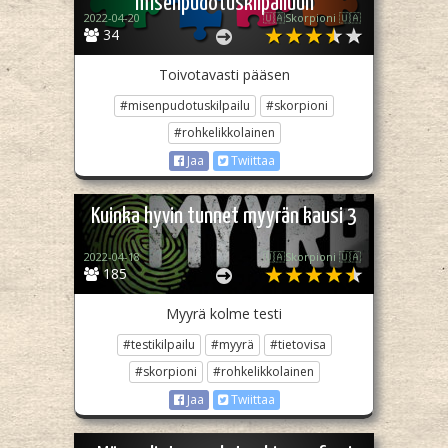
misenpudotuskilpailuun
2022-04-20
🇺🇦Skorpioni 🇺🇦
34
Toivotavasti pääsen
#misenpudotuskilpailu
#skorpioni
#rohkelikkolainen
Jaa
Twiittaa
Kuinka hyvin tunnet myyrän kausi 3
2022-04-18
🇺🇦Skorpioni 🇺🇦
185
Myyrä kolme testi
#testikilpailu
#myyrä
#tietovisa
#skorpioni
#rohkelikkolainen
Jaa
Twiittaa