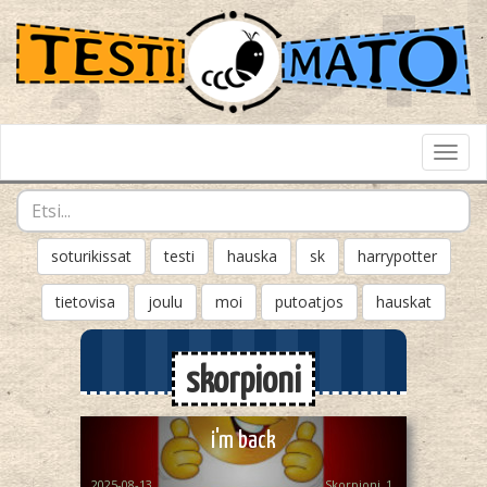
Toggl
Navig
soturikissat
testi
hauska
sk
harrypotter
tietovisa
joulu
moi
putoatjos
hauskat
skorpioni
i'm back
2025-08-13
Skorpioni_1