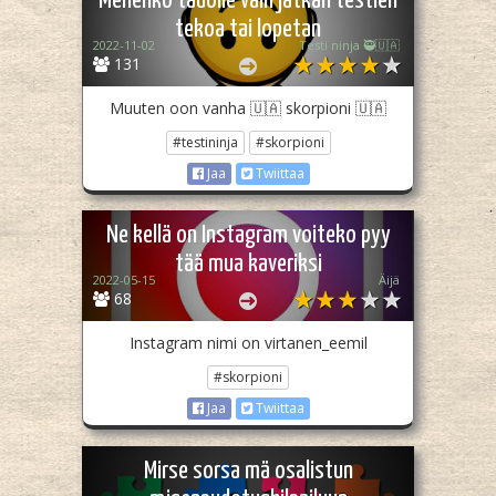
Menenkö tauolle vain jatkan testien
tekoa tai lopetan
2022-11-02
Testi ninja 🥷🇺🇦
131
Muuten oon vanha 🇺🇦 skorpioni 🇺🇦
#testininja
#skorpioni
Jaa
Twiittaa
Ne kellä on Instagram voiteko pyy
tää mua kaveriksi
2022-05-15
Äijä
68
Instagram nimi on virtanen_eemil
#skorpioni
Jaa
Twiittaa
Mirse sorsa mä osalistun