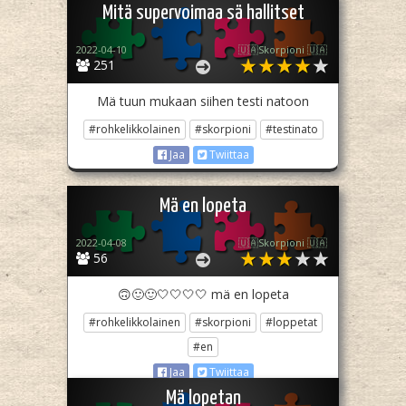
Mitä supervoimaa sä hallitset
2022-04-10
🇺🇦Skorpioni 🇺🇦
251
Mä tuun mukaan siihen testi natoon
#rohkelikkolainen
#skorpioni
#testinato
Jaa
Twiittaa
Mä en lopeta
2022-04-08
🇺🇦Skorpioni 🇺🇦
56
🙃🙂🙂🤍🤍🤍🤍 mä en lopeta
#rohkelikkolainen
#skorpioni
#loppetat
#en
Jaa
Twiittaa
Mä lopetan