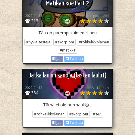
Matikan koe Part 2
2022-04-13
🇺🇦Skorpioni 🇺🇦
213
Tää on parempi kuin edellinen
#hyviä_testejä
#skorpioni
#rohkelikkolainen
#matikka
Jaa
Twiittaa
Jatka laulun sanoja (lasten laulut)
2022-04-12
Aasiallinen
384
Tämä ei ole normaali😅...
#rohkelikkolainen
#skorpioni
#s&r
Jaa
Twiittaa