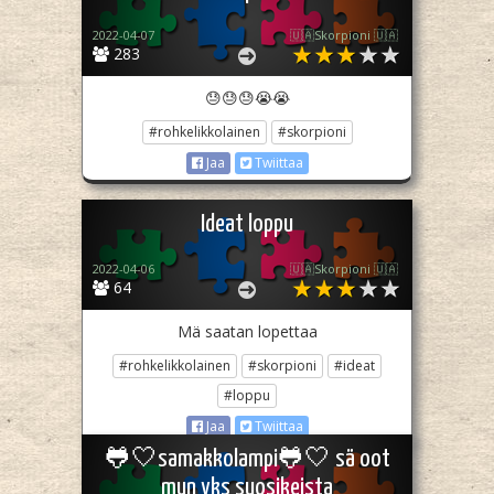
2022-04-07
🇺🇦Skorpioni 🇺🇦
283
😓😓😓😭😭
#rohkelikkolainen
#skorpioni
Jaa
Twiittaa
Ideat loppu
2022-04-06
🇺🇦Skorpioni 🇺🇦
64
Mä saatan lopettaa
#rohkelikkolainen
#skorpioni
#ideat
#loppu
Jaa
Twiittaa
🐸🤍samakkolampi🐸🤍 sä oot
mun yks suosikeista