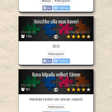
#kissa
#skorpioni
Jaa
Twiittaa
Voisitko olla mun kaveri
2022-03-29
🇺🇦Skorpioni 🇺🇦
196
🙃🙂
#skorpioni
Jaa
Twiittaa
Kuva kilpailu velhot tänne
2022-03-29
🇺🇦Skorpioni 🇺🇦
80
Menkää testiin niin annan säänöt
#skorpioni