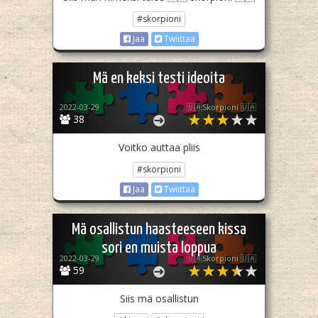
#skorpioni
Jaa
Twiittaa
Mä en keksi testi ideoita
2022-03-29
🇺🇦Skorpioni 🇺🇦
38
Voitko auttaa pliis
#skorpioni
Jaa
Twiittaa
Mä osallistun haasteeseen kissa
sori en muista loppua
2022-03-29
🇺🇦Skorpioni 🇺🇦
59
Siis mä osallistun