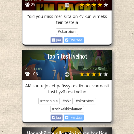
29
"did you miss me" siitä on 4v kun viimeks
tein testejä
#skorpioni
Jaa
Twiittaa
Top 5 testi velhot
2022-11-03
Testi ninja 🥷🇺🇦
106
Älä suutu jos et päässy testiin oot varmasti
tosi hyvä testi velho
#testininja
#s&r
#skorpioni
#rohkelikkolainen
Jaa
Twiittaa