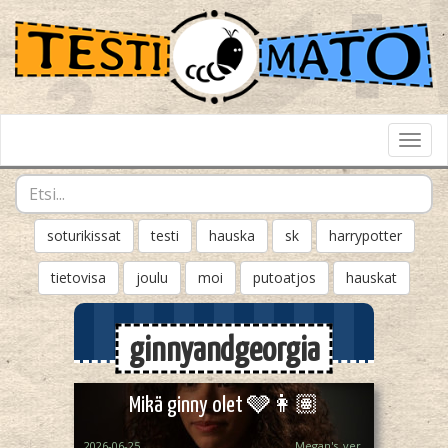
Toggl
Navig
soturikissat
testi
hauska
sk
harrypotter
tietovisa
joulu
moi
putoatjos
hauskat
ginnyandgeorgia
Mikä ginny olet 🩶👩🏽
2026-06-25
Megan's_ver