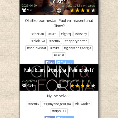
olisit?
2025-06-20
tanssityttö Mia on paras
528
Olisitko pormestari Paul vai masentunut
Ginny?
#therian
#turri
#lgbtq
#disney
#elokuva
#netflix
#happrypotter
#soturikissat
#mikä
#ginnyandgeorgia
#sarjat
Jaa
Twiittaa
Kuka Ginny ja Georgia -hahmo olet?
2023-12-03
⋆.˚✮Nipsu<3✮˚.⋆ (ERITTÄIN epä akt)
431
Nyt se selviää!
#netflix
#ginnyandgeorgia
#kukaolet
#nipsu<3