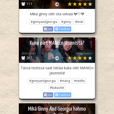
111
Mikä ginny olet ota selvää 🩶🤍🤎
#ginnyandgeorgia
#ginny
#testi
Jaa
Twiittaa
Kuka olet MANG:n jäsenistä?
2025-09-29
Helinnnnnn
261
Tässä testissä saat tietää kuka olet MANG:n
jäsenistä!
#ginnyandgeorgia
#mang
#netflix
#kukaolet
Jaa
Twiittaa
Mikä Ginny And Georgia hahmo