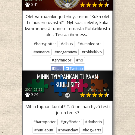
341
Olet varmaankin jo tehnyt testin "Kuka olet
Luihuisen tuvasta?". Nyt saat selville, kuka
kymmenestä tunnetuimmasta Rohkelikosta
olet. Testaa ihmeessä!
#harrypotter
#albus
#dumbledore
#minerva
#mcgarmiwa
#rohkelikko
#gryffindor
#hp
Jaa
Twiittaa
MIHIN TYLYPAHKAN TUPAAN
KUULUISIT?
2021-02-25
Weirdhuman
324
Mihin tupaan kuulut? Tää on ihan hyvä testi
joten tee <3
#harrypotter
#gryffindor
#slytherin
#hufflepuff
#ravenclaw
#hogwarts