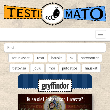
Toggl
Navig
soturikissat
testi
hauska
sk
harrypotter
tietovisa
joulu
moi
putoatjos
hauskat
gryffindor
Kuka olet Rohkelikon tuvasta?
2022-12-18
Grond