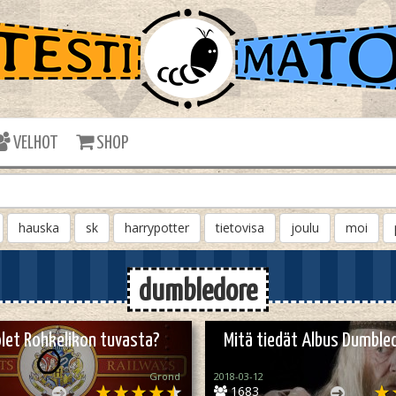
VELHOT
SHOP
hauska
sk
harrypotter
tietovisa
joulu
moi
dumbledore
let Rohkelikon tuvasta?
Mitä tiedät Albus Dumble
Grond
2018-03-12
1683