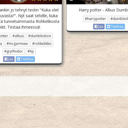
nkin jo tehnyt testin "Kuka olet
Harry potter - Albus Dumb
uvasta?". Nyt saat selville, kuka
#harrypotter
#dumbled
 tunnetuimmasta Rohkelikosta
Jaa
Twiittaa
olet. Testaa ihmeessä!
otter
#albus
#dumbledore
va
#mcgarmiwa
#rohkelikko
#gryffindor
#hp
Jaa
Twiittaa