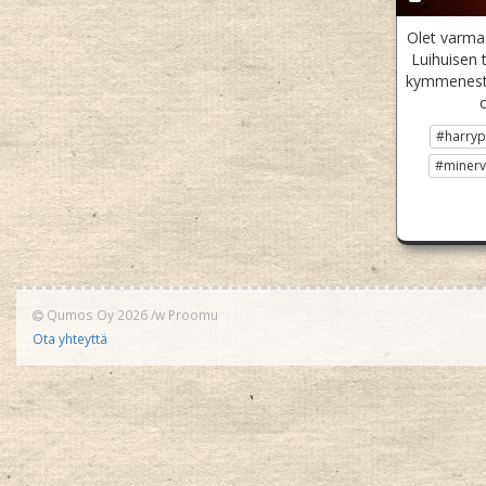
Olet varmaa
Luihuisen t
kymmenestä
#harryp
#miner
Qumos Oy 2026
/w
Proomu
Ota yhteyttä