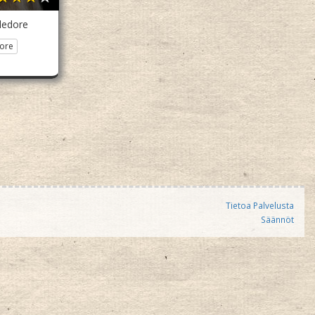
ledore
ore
Tietoa Palvelusta
Säännöt