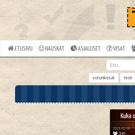
ETUSIVU
HAUSKAT
ASIALLISET
VISAT
soturikissat
testi
Kuka o
2022-12-18
341