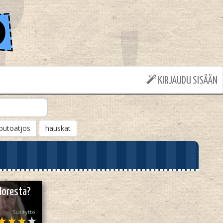
KIRJAUDU SISÄÄN
putoatjos
hauskat
doresta?
Susityttö