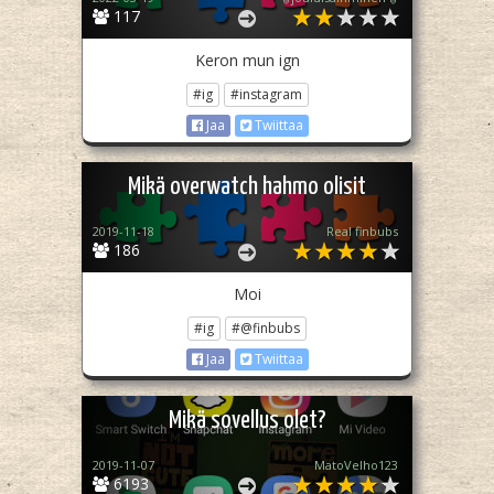
117
Keron mun ign
#ig
#instagram
Jaa
Twiittaa
Mikä overwatch hahmo olisit
2019-11-18
Real finbubs
186
Moi
#ig
#@finbubs
Jaa
Twiittaa
Mikä sovellus olet?
2019-11-07
MatoVelho123
6193