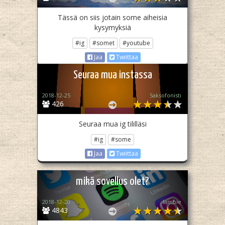
Tässä on siis jotain some aiheisia
kysymyksiä
#ig
#somet
#youtube
Jaa
Twiittaa
Seuraa mua instassa
2018-12-25
Saksofonisti
426
Seuraa mua ig tililläsi
#ig
#some
Jaa
Twiittaa
mikä sovellus olet?
2018-12-20
lambie
4843