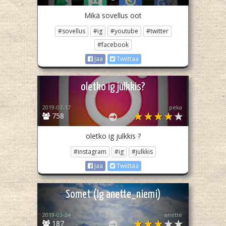
Mikä sovellus oot
#sovellus
#ig
#youtube
#twitter
#facebook
Jaa
Twiittaa
oletko ig julkkis?
2019-07-17
peka
758
oletko ig julkkis ?
#instagram
#ig
#julkkis
Jaa
Twiittaa
Somet (Ig anette_niemi)
2019-03-24
anette
187