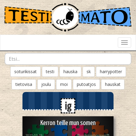
Toggl
Navig
soturikissat
testi
hauska
sk
harrypotter
tietovisa
joulu
moi
putoatjos
hauskat
ig
Kerron teille mun somen
2022-03-19
🎅jouluisaihminen🎅