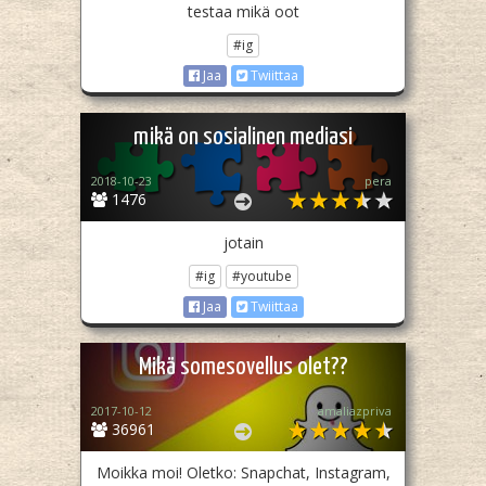
testaa mikä oot
#ig
Jaa
Twiittaa
mikä on sosialinen mediasi
2018-10-23
pera
1476
jotain
#ig
#youtube
Jaa
Twiittaa
Mikä somesovellus olet??
2017-10-12
amaliazpriva
36961
Moikka moi! Oletko: Snapchat, Instagram,