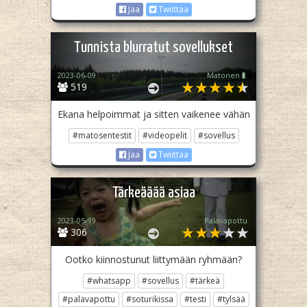
Jaa
Twiittaa
Tunnista blurratut sovellukset
2023-06-09
Matonen🐛
519
Ekana helpoimmat ja sitten vaikenee vähän
#matosentestit
#videopelit
#sovellus
Jaa
Twiittaa
Tärkeääää asiaa
2023-05-19
Palavapottu
306
Ootko kiinnostunut liittymään ryhmään?
#whatsapp
#sovellus
#tärkeä
#palavapottu
#soturikissa
#testi
#tylsää