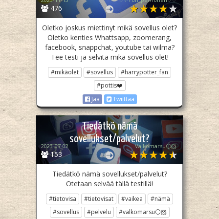
476
Oletko joskus miettinyt mikä sovellus olet?
Oletko kenties Whattsapp, zoomerang,
facebook, snappchat, youtube tai wilma?
Tee testi ja selvitä mikä sovellus olet!
#mikäolet
#sovellus
#harrypotter_fan
#pottis❤️
Jaa
Twiittaa
Tiedätkö nämä
sovellukset/palvelut?
2023-07-02
Valkomarsu⚪️🐹
153
Tiedätkö nämä sovellukset/palvelut?
Otetaan selvää tällä testillä!
#tietovisa
#tietovisat
#vaikea
#nämä
#sovellus
#pelvelu
#valkomarsu⚪️🐹