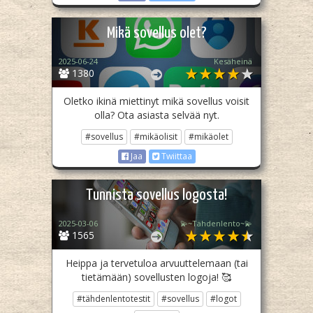
Mikä sovellus olet?
2025-06-24
Kesäheinä
1380
Oletko ikinä miettinyt mikä sovellus voisit
olla? Ota asiasta selvää nyt.
#sovellus
#mikäolisit
#mikäolet
Jaa
Twiittaa
Tunnista sovellus logosta!
2025-03-06
💫~Tähdenlento~💫
1565
Heippa ja tervetuloa arvuuttelemaan (tai
tietämään) sovellusten logoja! 🥰
#tähdenlentotestit
#sovellus
#logot