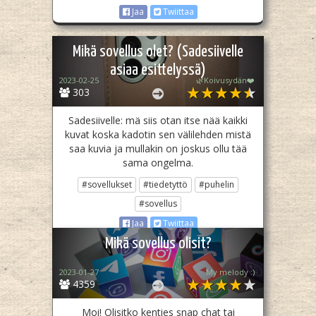
Jaa
Twiittaa
Mikä sovellus olet? (Sadesiivelle
asiaa esittelyssä)
2023-02-25
🌿Koivusydän❤️
303
Sadesiivelle: mä siis otan itse nää kaikki
kuvat koska kadotin sen välilehden mistä
saa kuvia ja mullakin on joskus ollu tää
sama ongelma.
#sovellukset
#tiedetyttö
#puhelin
#sovellus
Jaa
Twiittaa
Mikä sovellus olisit?
2023-01-27
My melody :)
4359
Moi! Olisitko kenties snap chat tai