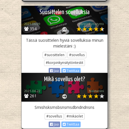
Suosittelen sovelluksia
2021-06-09
Korpinkynsityttö
354
Tässä suosittelen hyviä sovelluksia minun
mielestäni :)
#suosittelen
#sovellus
#korpinkynsitytöntestit
Jaa
Twiittaa
Mikä sovellus olet?
2021-04-22
Nektariini
261
Smishsksmsbsnsmsdbndndnsns
#sovellus
#mikäolet
Jaa
Twiittaa