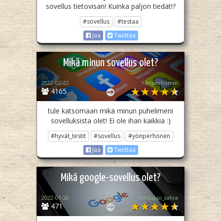
sovellus tietovisan! Kuinka paljon tiedät!?
#sovellus
#testaa
Jaa
Twiittaa
Mikä minun sovellus olet?
2022-02-22
Yönperhonen
4165
tule katsomaan mikä minun puhelimeni
sovelluksista olet! Ei ole ihan kaikkia :)
#hyvät_testit
#sovellus
#yönperhonen
Jaa
Twiittaa
Mikä google-sovellus olet?
2022-01-20
Ketsuppi_tahra
471