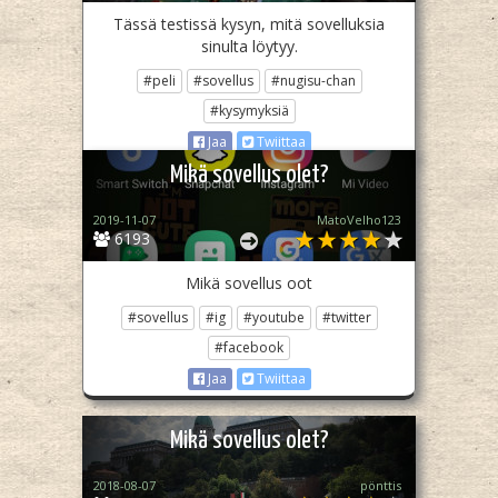
Tässä testissä kysyn, mitä sovelluksia
sinulta löytyy.
#peli
#sovellus
#nugisu-chan
#kysymyksiä
Jaa
Twiittaa
Mikä sovellus olet?
2019-11-07
MatoVelho123
6193
Mikä sovellus oot
#sovellus
#ig
#youtube
#twitter
#facebook
Jaa
Twiittaa
Mikä sovellus olet?
2018-08-07
pönttis