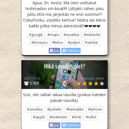
Apua. En. Kestä. Mä olen voittanut
testimadon sm-kisat!!!! Liittyikö siihen joku
juttu että mä järjestän ne ensi vuonna??
OskuPosku, voisitko kertoa? Mutta siis kiitos
kaikki jotka minua äänestivät!!❤️❤️❤️❤️
#google
#maps
#sovellus
#mikäolet
#iloveyou
#kiitos
#paljon
#selvitä
Jaa
Twiittaa
Mikä sovellus olet?
2021-11-26
Ketsuppi_tahra
5789
Sori, olin vähän aikaa tauolla (jonkun kahden
päivän tauolla).
#sovellus
#puhelin
#kännykkä
#iphone
#apple
#testimato
#testi
#xdlol
Jaa
Twiittaa