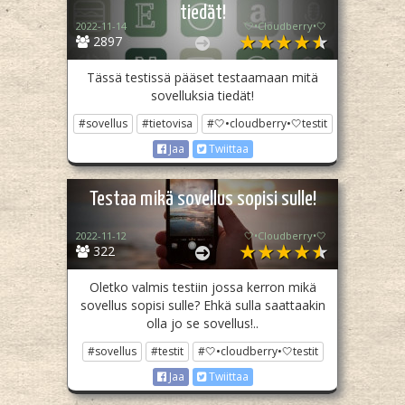
tiedät!
2022-11-14
🤍•Cloudberry•🤍
2897
Tässä testissä pääset testaamaan mitä
sovelluksia tiedät!
#sovellus
#tietovisa
#🤍•cloudberry•🤍testit
Jaa
Twiittaa
Testaa mikä sovellus sopisi sulle!
2022-11-12
🤍•Cloudberry•🤍
322
Oletko valmis testiin jossa kerron mikä
sovellus sopisi sulle? Ehkä sulla saattaakin
olla jo se sovellus!..
#sovellus
#testit
#🤍•cloudberry•🤍testit
Jaa
Twiittaa