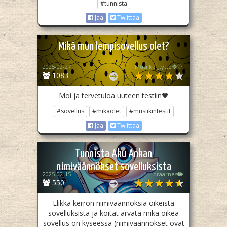
#tunnista
Jaa
Twiittaa
Mikä mun lempisovellus olet?
2025-02-27
Musiikki_tyttö🍓🤍
1083
Moi ja tervetuloa uuteen testiin🖤
#sovellus
#mikäolet
#musiikintestit
Jaa
Twiittaa
Tunnista Aku Ankan
nimiväännökset sovelluksista
2025-02-15
draarnes🐘
550
Elikkä kerron nimiväännöksiä oikeista
sovelluksista ja koitat arvata mikä oikea
sovellus on kyseessä (nimiväännökset ovat