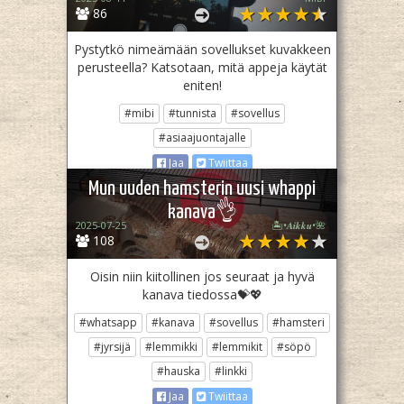
86
Pystytkö nimeämään sovellukset kuvakkeen
perusteella? Katsotaan, mitä appeja käytät
eniten!
#mibi
#tunnista
#sovellus
#asiaajuontajalle
Jaa
Twiittaa
Mun uuden hamsterin uusi whappi
kanava👌
2025-07-25
🏝️•𝑨𝒊𝒌𝒌𝒖•🌺
108
Oisin niin kiitollinen jos seuraat ja hyvä
kanava tiedossa💝💖
#whatsapp
#kanava
#sovellus
#hamsteri
#jyrsijä
#lemmikki
#lemmikit
#söpö
#hauska
#linkki
Jaa
Twiittaa