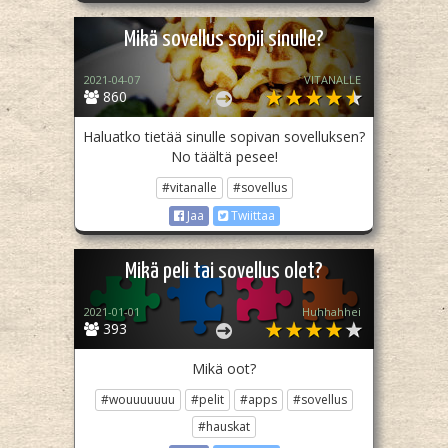
Mikä sovellus sopii sinulle?
2021-04-07
VITANALLE
860
Haluatko tietää sinulle sopivan sovelluksen?
No täältä pesee!
#vitanalle
#sovellus
Jaa
Twiittaa
Mikä peli tai sovellus olet?
2021-01-01
Huhhahhei
393
Mikä oot?
#wouuuuuuu
#pelit
#apps
#sovellus
#hauskat