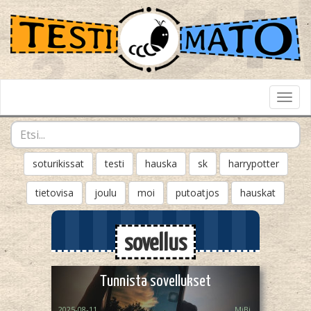
Toggl
Navig
soturikissat
testi
hauska
sk
harrypotter
tietovisa
joulu
moi
putoatjos
hauskat
sovellus
Tunnista sovellukset
2025-08-11
MiBi