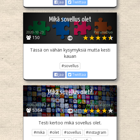
Jaa
Twiittaa
Mikä sovellus olet
2020-10-23
PerunaDuo
150
Tässä on vähän kysymyksiä mutta kesti
kauan
#sovellus
Jaa
Twiittaa
Mikä sovellus olet?
2020-10-14
Makkarakastike
5364
Testi kertoo mikä sovellus olet.
#mikä
#olet
#sovellus
#instagram