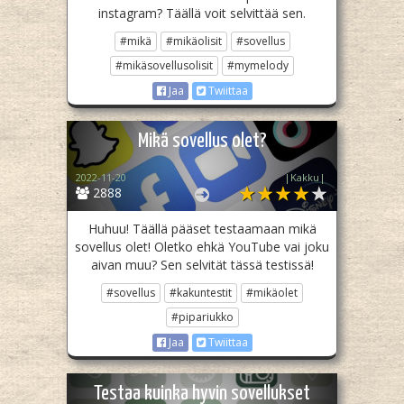
instagram? Täällä voit selvittää sen.
#mikä
#mikäolisit
#sovellus
#mikäsovellusolisit
#mymelody
Jaa
Twiittaa
Mikä sovellus olet?
2022-11-20
|Kakku|
2888
Huhuu! Täällä pääset testaamaan mikä
sovellus olet! Oletko ehkä YouTube vai joku
aivan muu? Sen selvität tässä testissä!
#sovellus
#kakuntestit
#mikäolet
#pipariukko
Jaa
Twiittaa
Testaa kuinka hyvin sovellukset