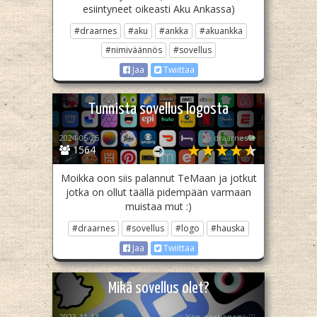
esiintyneet oikeasti Aku Ankassa)
#draarnes
#aku
#ankka
#akuankka
#nimiväännös
#sovellus
Jaa
Twiittaa
Tunnista sovellus logosta
2024-05-25
draarnes🐘
1564
Moikka oon siis palannut TeMaan ja jotkut
jotka on ollut täällä pidempään varmaan
muistaa mut :)
#draarnes
#sovellus
#logo
#hauska
Jaa
Twiittaa
Mikä sovellus olet?
2023-11-13
♡✨️Yön_perhonen✨♡