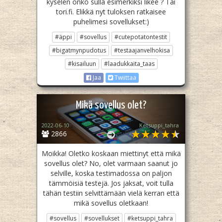
kyselen onko sulla esimerkiksi likee ? Tai
tori.fi. Elikkä nyt tuloksen ratkaisee
puhelimesi sovellukset:)
#äppi
#sovellus
#cutepotatontestit
#bigatmynpudotus
#testaajanvelhokisa
#kisailuun
#laadukkaita_taas
Jaa
Twiittaa
Mikä sovellus olet?
2022-06-10
Ketsuppi_tahra
2866
Moikka! Oletko koskaan miettinyt että mikä
sovellus olet? No, olet varmaan saanut jo
selville, koska testimadossa on paljon
tämmöisiä testejä. Jos jaksat, voit tulla
tähän testiin selvittämään vielä kerran että
mikä sovellus oletkaan!
#sovellus
#sovellukset
#ketsuppi_tahra