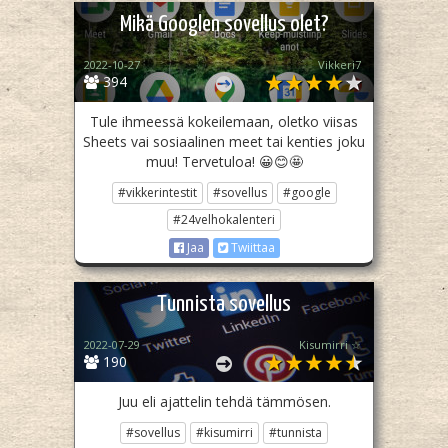
Mikä Googlen sovellus olet?
2022-10-27
Vikkeri7
394
Tule ihmeessä kokeilemaan, oletko viisas
Sheets vai sosiaalinen meet tai kenties joku
muu! Tervetuloa! 😀😊🤩
#vikkerintestit
#sovellus
#google
#24velhokalenteri
Jaa
Twiittaa
Tunnista sovellus
2022-07-29
Kisumirri ☆
190
Juu eli ajattelin tehdä tämmösen.
#sovellus
#kisumirri
#tunnista