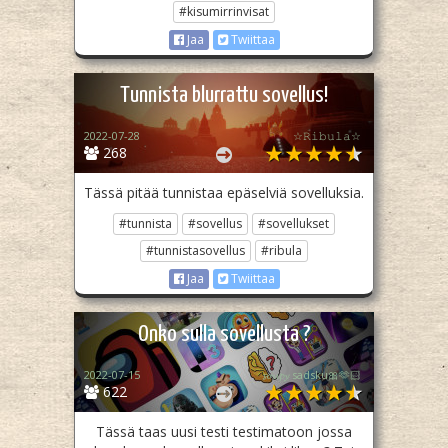
#kisumirrinvisat
Jaa
Twiittaa
Tunnista blurrattu sovellus!
2022-07-28
☆𝚁𝚒𝚋𝚞𝚕𝚊☆
268
Tässä pitää tunnistaa epäselviä sovelluksia.
#tunnista
#sovellus
#sovellukset
#tunnistasovellus
#ribula
Jaa
Twiittaa
Onko sulla sovellusta ?
2022-07-15
𝓼𝓸𝓾𝓹𝔂 sadsku🎀🫶🏻
622
Tässä taas uusi testi testimatoon jossa