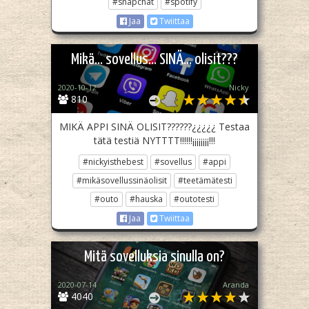
#snapchat
#spotify
Jaa
Twiittaa
Mikä... sovellus... SINÄ... olisit???
2020-10-12
Nicky
810
MIKÄ APPI SINÄ OLISIT??????¿¿¿¿¿ Testaa
tätä testiä NYTTTT!!!!!!¡¡¡¡¡¡¡¡!!!
#nickyisthebest
#sovellus
#appi
#mikäsovellussinäolisit
#teetämätesti
#outo
#hauska
#outotesti
Jaa
Twiittaa
Mitä sovelluksia sinulla on?
2020-07-14
Aranda
4040