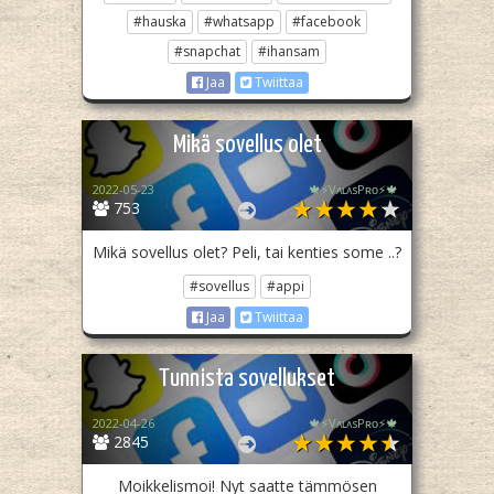
#hauska
#whatsapp
#facebook
#snapchat
#ihansam
Jaa
Twiittaa
Mikä sovellus olet
2022-05-23
🍁⚡️VᴀʟᴀsPʀᴏ⚡️🍁
753
Mikä sovellus olet? Peli, tai kenties some ..?
#sovellus
#appi
Jaa
Twiittaa
Tunnista sovellukset
2022-04-26
🍁⚡️VᴀʟᴀsPʀᴏ⚡️🍁
2845
Moikkelismoi! Nyt saatte tämmösen