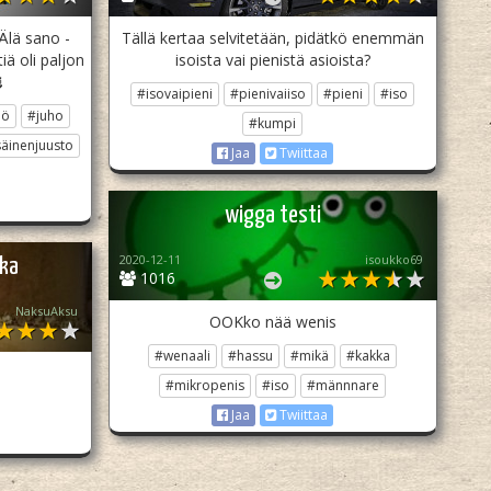
Älä sano -
Tällä kertaa selvitetään, pidätkö enemmän
tiä oli paljon
isoista vai pienistä asioista?

#isovaipieni
#pienivaiiso
#pieni
#iso
pö
#juho
#kumpi
säinenjuusto
Jaa
Twiittaa
wigga testi
2020-12-11
isoukko69
ika
1016
NaksuAksu
OOKko nää wenis
#wenaali
#hassu
#mikä
#kakka
#mikropenis
#iso
#männnare
Jaa
Twiittaa