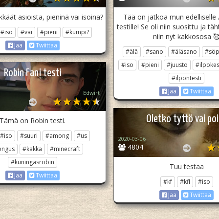
ykkäät asioista, pieninä vai isoina?
Tää on jatkoa mun edelliselle 
testille! Se oli niin suosittu ja täh
#iso
#vai
#pieni
#kumpi?
niin nyt kakkososa 
Jaa
Twiittaa
#älä
#sano
#äläsano
#sö
#iso
#pieni
#juusto
#ilpoke
Robin Fani testi
#ilpontesti
Jaa
Twiittaa
Edwirt
Oletko tyttö vai po
Tämä on Robin testi.
#iso
#suuri
#among
#us
2020-03-06
4804
ngus
#kakka
#minecraft
#kuningasrobin
Tuu testaa
Jaa
Twiittaa
#kf
#kfl
#iso
Jaa
Twiittaa