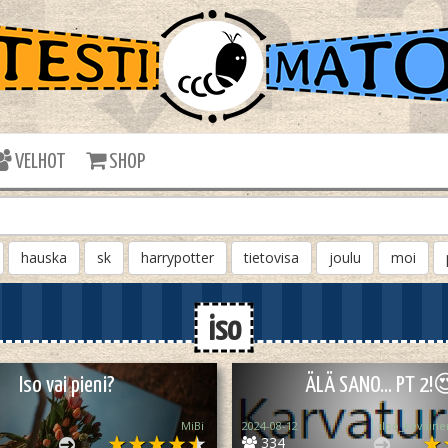
VELHOT
SHOP
hauska
sk
harrypotter
tietovisa
joulu
moi
iso
Iso vai pieni?
ÄLÄ SANO... PT 2!
MiBi
2024-08-12
334