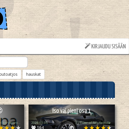
KIRJAUDU SISÄÄN
putoatjos
hauskat
😍
Iso vai pieni osa 1
ilpo_keväinen_karvavarvas
2024-03-05
🇫🇮Star of Nordwind💫
164