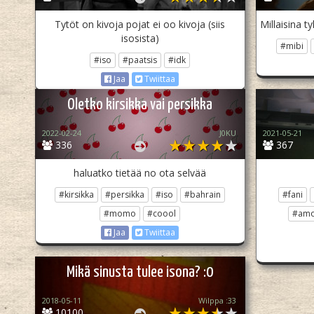
Tytöt on kivoja pojat ei oo kivoja (siis
Millaisina t
isosista)
#mibi
#iso
#paatsis
#idk
Jaa
Twiittaa
Oletko kirsikka vai persikka
2022-02-24
J0KU
2021-05-21
336
367
haluatko tietää no ota selvää
#kirsikka
#persikka
#iso
#bahrain
#fani
#momo
#coool
#amo
Jaa
Twiittaa
Mikä sinusta tulee isona? :0
2018-05-11
Wilppa :33
10100