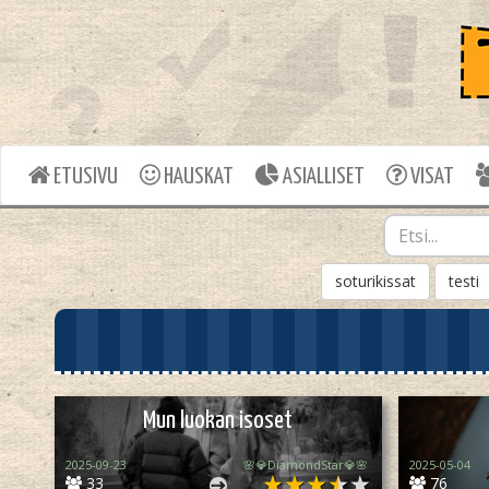
ETUSIVU
HAUSKAT
ASIALLISET
VISAT
soturikissat
testi
Mun luokan isoset
2025-09-23
🌸💎DiamondStar💎🌸
2025-05-04
33
76