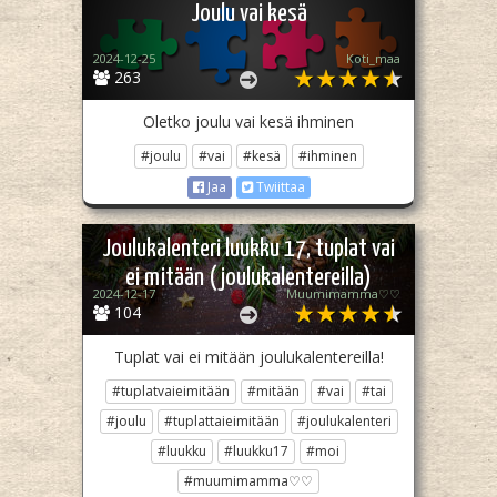
Joulu vai kesä
2024-12-25
Koti_maa
263
Oletko joulu vai kesä ihminen
#joulu
#vai
#kesä
#ihminen
Jaa
Twiittaa
Joulukalenteri luukku 17, tuplat vai
ei mitään (joulukalentereilla)
2024-12-17
Muumimamma♡♡
104
Tuplat vai ei mitään joulukalentereilla!
#tuplatvaieimitään
#mitään
#vai
#tai
#joulu
#tuplattaieimitään
#joulukalenteri
#luukku
#luukku17
#moi
#muumimamma♡♡