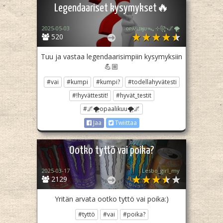
Legendaariset kysymykset🔥
2025-05-03
ᴏᴘᴀᴀʟɪӄᴜᴜᯓ₊ ⊹꧂🌌🌪
520
Tuu ja vastaa legendaarisimpiin kysymyksiin
💪🏼
#vai
#kumpi
#kumpi?
#todellahyvätesti
#!hyvättestit!
#hyvät_testit
#🌌🌪opaalikuu🌪🌌
Jaa
Twiittaa
Ootko tyttö vai poika?
2025-03-17
Lesbo_girl_my
2129
Yritän arvata ootko tyttö vai poika:)
#tyttö
#vai
#poika?