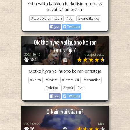
Yritin valita kaikkien herkullisimmat keksi
kuvat tähän testiin.
#tuplatvaieimitään
#vai
#kanelikukka
Jaa
Twiittaa
Oletko hyvä vai huono koiran
omistaja?
2024-10-10
kissaputkessa
581
Oletko hyvä vai huono koiran omistaja
#koira
#koirat
#lemmikki
#lemmikit
#oletko
#hyvä
#vai
Jaa
Twiittaa
Oikein vai väärin?
2024-09-22
MiBi
86