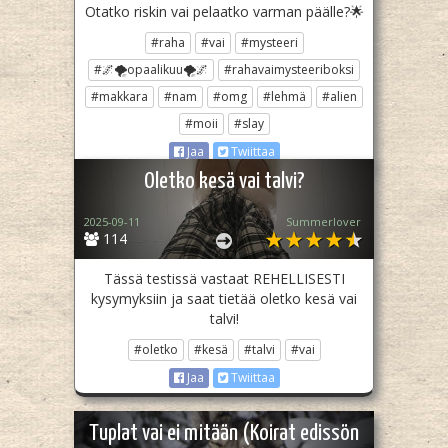
Otatko riskin vai pelaatko varman päälle?🌟
#raha
#vai
#mysteeri
#🌌🌪opaalikuu🌪🌌
#rahavaimysteeriboksi
#makkara
#nam
#omg
#lehmä
#alien
#moii
#slay
Jaa
Twiittaa
Oletko kesä vai talvi?
2025-09-11
Summerlover
114
Tässä testissä vastaat REHELLISESTI
kysymyksiin ja saat tietää oletko kesä vai
talvi!
#oletko
#kesä
#talvi
#vai
Jaa
Twiittaa
Tuplat vai ei mitään (Koirat edissön