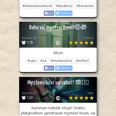
#tottavaitaruakoirat
#hyväkoira
#koiramme
Jaa
Twiittaa
Raha vai mysteeriboxi?🤑🎁
2024-07-28
Toffee3
178
Mooi!
#raha
#vai
#mysteeriboxi
#toffee3
Jaa
Twiittaa
Mysteeri boxi vai rahat? 🙈🕵️‍♀️
2024-07-27
MiBi
120
Kumman mahdat ottaa? Otatko
yllätyksellisen jännittävän mysteeri boxin, vai