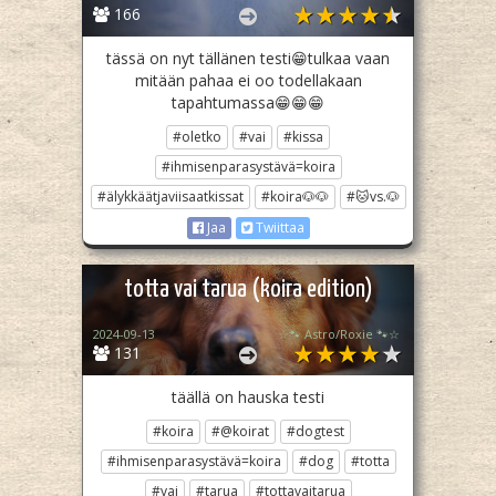
166
tässä on nyt tällänen testi😁tulkaa vaan
mitään pahaa ei oo todellakaan
tapahtumassa😁😁😁
#oletko
#vai
#kissa
#ihmisenparasystävä=koira
#älykkäätjaviisaatkissat
#koira🐶🐶
#🐱vs.🐶
Jaa
Twiittaa
totta vai tarua (koira edition)
2024-09-13
☆🐾 Astro/Roxie 🐾☆
131
täällä on hauska testi
#koira
#@koirat
#dogtest
#ihmisenparasystävä=koira
#dog
#totta
#vai
#tarua
#tottavaitarua