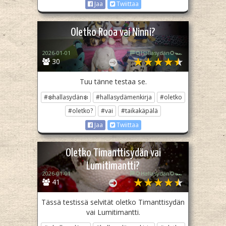
Jaa
Twiittaa
Oletko Rooa vai Ninni?
2026-01-01
🏁🌻Hallasydän🌻🏎️
30
Tuu tänne testaa se.
#❄️hallasydän❄️
#hallasydämenkirja
#oletko
#oletko?
#vai
#taikakäpälä
Jaa
Twiittaa
Oletko Timanttisydän vai
Lumitimantti?
2026-01-01
🏁🌻Hallasydän🌻🏎️
41
Tässä testissä selvität oletko Timanttisydän
vai Lumitimantti.