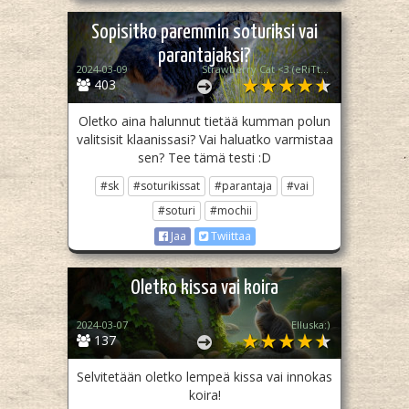
Sopisitko paremmin soturiksi vai
parantajaksi?
2024-03-09
Strawberry Cat <3 (eRiTtÄiN ePäAkTi)
403
Oletko aina halunnut tietää kumman polun
valitsisit klaanissasi? Vai haluatko varmistaa
sen? Tee tämä testi :D
#sk
#soturikissat
#parantaja
#vai
#soturi
#mochii
Jaa
Twiittaa
Oletko kissa vai koira
2024-03-07
Elluska:)
137
Selvitetään oletko lempeä kissa vai innokas
koira!