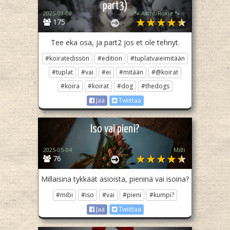
part3)
2025-08-08
☆🐾 Astro/Roxie 🐾☆
175
Tee eka osa, ja part2 jos et ole tehnyt.
#koiratedissön
#edition
#tuplatvaieimitään
#tuplat
#vai
#ei
#mitään
#@koirat
#koira
#koirat
#dog
#thedogs
Jaa
Twiittaa
Iso vai pieni?
2025-05-04
MiBi
76
Millaisina tykkäät asioista, pieninä vai isoina?
#mibi
#iso
#vai
#pieni
#kumpi?
Jaa
Twiittaa