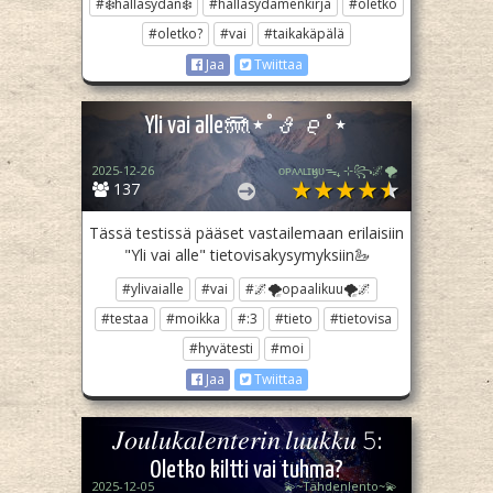
#❄️hallasydän❄️
#hallasydämenkirja
#oletko
#oletko?
#vai
#taikakäpälä
Jaa
Twiittaa
Yli vai alle🪼⋆˚𝜗𝜚˚⋆
2025-12-26
ᴏᴘᴀᴀʟɪӄᴜᴜᯓ₊ ⊹꧂🌌🌪
137
Tässä testissä pääset vastailemaan erilaisiin
"Yli vai alle" tietovisakysymyksiin🦢
#ylivaialle
#vai
#🌌🌪opaalikuu🌪🌌
#testaa
#moikka
#:3
#tieto
#tietovisa
#hyvätesti
#moi
Jaa
Twiittaa
𝐽𝑜𝑢𝑙𝑢𝑘𝑎𝑙𝑒𝑛𝑡𝑒𝑟𝑖𝑛 𝑙𝑢𝑢𝑘𝑘𝑢 𝟻:
Oletko kiltti vai tuhma?
2025-12-05
💫~Tähdenlento~💫