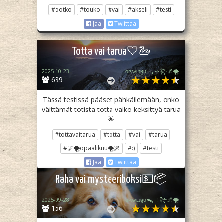
#ootko
#touko
#vai
#akseli
#testi
Jaa
Twiittaa
Totta vai tarua🤍🦢
2025-10-23
ᴏᴘᴀᴀʟɪӄᴜᴜᯓ₊ ⊹꧂🌌🌪
689
Tässä testissä pääset pähkäilemään, onko
väittämät totista totta vaiko keksittyä tarua
🌟
#tottavaitarua
#totta
#vai
#tarua
#🌌🌪opaalikuu🌪🌌
#:)
#testi
Jaa
Twiittaa
Raha vai mysteeriboksi💵📦
2025-09-28
ᴏᴘᴀᴀʟɪӄᴜᴜᯓ₊ ⊹꧂🌌🌪
156