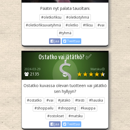
Päätin nyt palata tauoltani.
#oletkofiksu
#oletkotyhmä
#oletkofiksuvaityhmä
#oletko
#fiksu
#vai
#tyhmä
Jaa
Twiittaa
Ostatko vai jätätkö? ✅
2024-03-29
Matsku😒
2135
Ostatko kuvassa olevan tuotteen vai jätätkö
sen hyllyyn?
#ostatko
#vai
#jätäkö
#testi
#hauska
#shoppailu
#shopping
#kauppa
#ostokset
#matsku
Jaa
Twiittaa