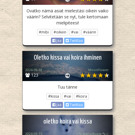
Ovatko nämä asiat mielestäsi oikein vaiko
väärin? Selvitetään se nyt, tule kertomaan
mielipiteesi!
#mibi
#oikein
#vai
#väärin
Jaa
Twiittaa
Oletko kissa vai koira ihminen
2024-09-18
MoonFlower
123
Tuu tänne
#kissa
#vai
#koira
Jaa
Twiittaa
oletko koira vai kissa
2024-09-15
☆🐾 Astro/Roxie 🐾☆