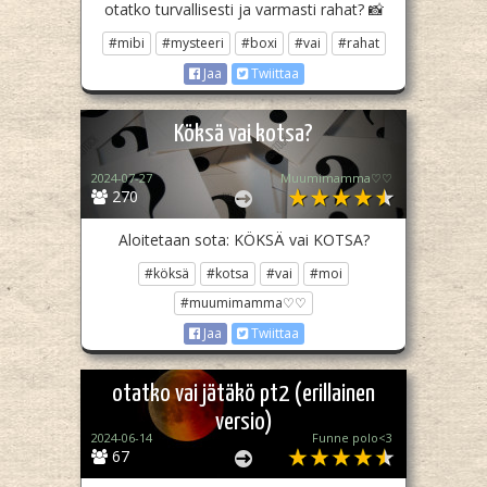
otatko turvallisesti ja varmasti rahat? 📸
#mibi
#mysteeri
#boxi
#vai
#rahat
Jaa
Twiittaa
Köksä vai kotsa?
2024-07-27
Muumimamma♡♡
270
Aloitetaan sota: KÖKSÄ vai KOTSA?
#köksä
#kotsa
#vai
#moi
#muumimamma♡♡
Jaa
Twiittaa
otatko vai jätäkö pt2 (erillainen
versio)
2024-06-14
Funne polo<3
67