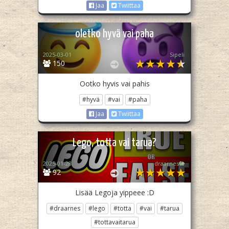
Jaa
Twiittaa
oletko hyvä vai paha
2025-03-01
Sipeli
150
Ootko hyvis vai pahis
#hyvä
#vai
#paha
Jaa
Twiittaa
Lego, totta vai tarua?
2025-01-28
draarnes🐘
92
Lisää Legoja yippeee :D
#draarnes
#lego
#totta
#vai
#tarua
#tottavaitarua