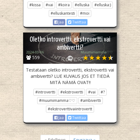
#kissa
#vai
#koira
#elluska
#elluska:)
#elluskantesti
#moi
Jaa
Twiittaa
Oletko introvertti, ekstrovertti vai
ambivertti?
2024-03-06
Muumimamma♡♡
559
Testataan oletko introvertti, ekstrovertti vai
ambivertti? LUE KUVAUS JOS ET TIEDÄ
MITÄ NÄMÄ OVAT!!
#introvertti
#ekstrovertti
#vai
#?
#muumimamma♡♡
#ambivertti
#ekstroverttivaiintrovertt
Jaa
Twiittaa
« Edellinen
Seuraava »