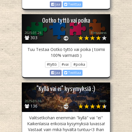
Jaa
Twiittaa
Ootko tyttö vai poika
2025-01-26
Elmuuwss
303
Tuu Testaa Ootko tyttö vai poika ( toimii
100% varmasti )
#tyttö
#vai
#poika
Jaa
Twiittaa
"Kyllä vai ei" kysymyksiä :)
2025-01-16
MiBi
136
Valitsetkohan enemmän "kyllä" vai "ei"
Kaikenlaisia erikoisia kysymyksiä luvassa!
Vastaat vain mikä hyvältä tuntuu<3 Ihan