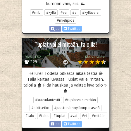
kummin vain, siis. ⛰️
#mibi
#kyllä
#vai
#ei
#kyllävaiei
#mielipide
Jaa
Twiittaa
Tuplat vai ei mitään, taloilla!
2025-01-02
Kuusulka🌙💫
229
Hellurei! Todella pitkästä aikaa testiä 😅
Tällä kertaa luvassa Tuplat vai ei mitään,
taloilla 🏠 Pidä hauskaa ja valitse kiva talo ✨️
🏠
#kuusulantestit
#tuplatvaieimitään
#lukitsetko
#juustosämpyläonparas>:3
#talo
#talot
#tuplat
#vai
#ei
#mitään
Jaa
Twiittaa