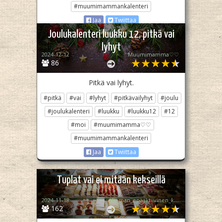
#muumimammankalenteri
Jaa
Twiittaa
Joulukalenteri luukku 12, pitkä vai
lyhyt
2024-12-12
Muumimamma♡♡
86
Pitkä vai lyhyt.
#pitkä
#vai
#lyhyt
#pitkävailyhyt
#joulu
#joulukalenteri
#luukku
#luukku12
#12
#moi
#muumimamma♡♡
#muumimammankalenteri
Jaa
Twiittaa
Tuplat vai ei mitään kekseillä
2024-11-18
Hieman_epäaktiivinen_𝕜𝕒𝕟𝕖𝕝𝕚
162