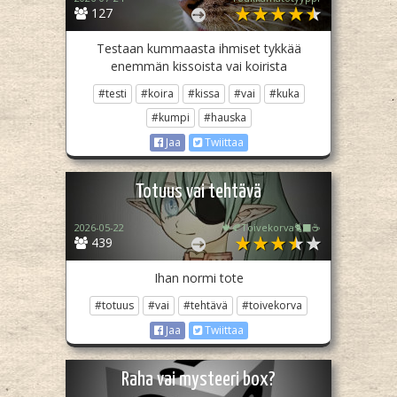
127
Testaan kummaasta ihmiset tykkää
enemmän kissoista vai koirista
#testi
#koira
#kissa
#vai
#kuka
#kumpi
#hauska
Jaa
Twiittaa
Totuus vai tehtävä
2026-05-22
🍁🍂Toivekorva🐈‍⬛☕
439
Ihan normi tote
#totuus
#vai
#tehtävä
#toivekorva
Jaa
Twiittaa
Raha vai mysteeri box?