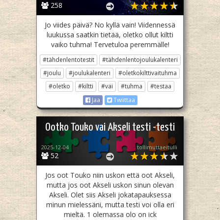
258
Jo viides päivä? No kyllä vain! Viidennessä
luukussa saatkin tietää, oletko ollut kiltti
vaiko tuhma! Tervetuloa peremmälle!
#tähdenlentotestit
#tähdenlentojoulukalenteri
#joulu
#joulukalenteri
#oletkokilttivaituhma
#oletko
#kiltti
#vai
#tuhma
#testaa
Jaa
Twiittaa
Ootko Touko vai Akseli testi -testi
2025-12-04
tollimuttaeitulli
52
Jos oot Touko niin uskon että oot Akseli,
mutta jos oot Akseli uskon sinun olevan
Akseli. Olet siis Akseli jokatapauksessa
minun mielessäni, mutta testi voi olla eri
mieltä. 1 olemassa olo on ick