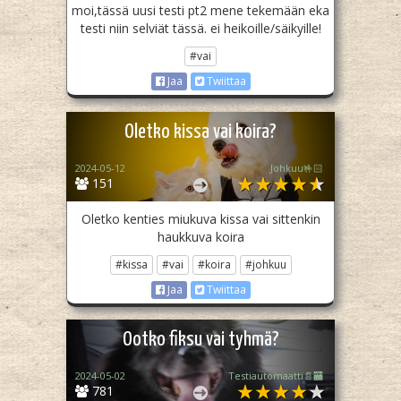
moi,tässä uusi testi pt2 mene tekemään eka
testi niin selviät tässä. ei heikoille/säikyille!
#vai
Jaa
Twiittaa
Oletko kissa vai koira?
2024-05-12
Johkuu🤟🏻
151
Oletko kenties miukuva kissa vai sittenkin
haukkuva koira
#kissa
#vai
#koira
#johkuu
Jaa
Twiittaa
Ootko fiksu vai tyhmä?
2024-05-02
Testiautomaatti📄🏧
781