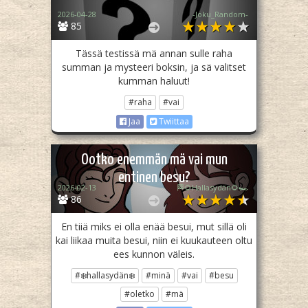
2026-04-28
-Joku_Random-
85
Tässä testissä mä annan sulle raha
summan ja mysteeri boksin, ja sä valitset
kumman haluut!
#raha
#vai
Jaa
Twiittaa
Ootko enemmän mä vai mun
entinen besu?
2026-02-13
🏁🌻Hallasydän🌻🏎️
86
En tiiä miks ei olla enää besui, mut sillä oli
kai liikaa muita besui, niin ei kuukauteen oltu
ees kunnon väleis.
#❄️hallasydän❄️
#minä
#vai
#besu
#oletko
#mä