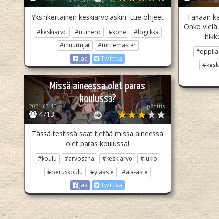
Yksinkertainen keskiarvolaskin. Lue ohjeet
Tänään ka
Onko vielä 
#keskiarvo
#numero
#kone
#logiikka
hikke
#muuttujat
#turtlemaster
#oppila
Jaa
Twiittaa
#kesk
Missä aineessa olet paras
koulussa?
2021-03-10
pönttis
4713
Tässä testissä saat tietää missä aineessa
olet paras koulussa!
#koulu
#arvosana
#keskiarvo
#lukio
#peruskoulu
#yläaste
#ala-aste
Jaa
Twiittaa