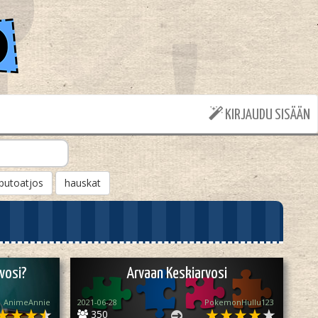
KIRJAUDU SISÄÄN
putoatjos
hauskat
vosi?
Arvaan Keskiarvosi
AnimeAnnie
2021-06-28
PokemonHullu123
350