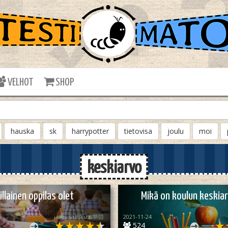
VELHOT
SHOP
hauska
sk
harrypotter
tietovisa
joulu
moi
keskiarvo
illainen oppilas olet
Mikä on koulun keskiar
𝓼𝓸𝓾𝓹𝔂 sadsku🎀🫶🏻
2021-11-24
524