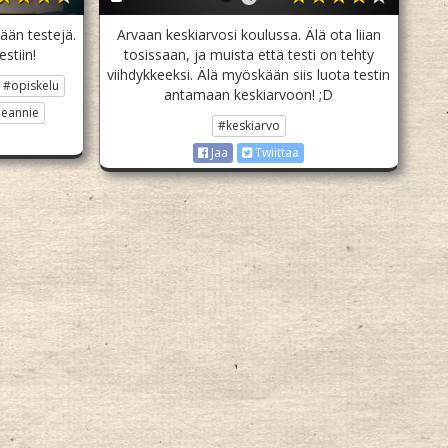
ään testejä.
Arvaan keskiarvosi koulussa. Älä ota liian
stiin!
tosissaan, ja muista että testi on tehty
viihdykkeeksi. Älä myöskään siis luota testin
#opiskelu
antamaan keskiarvoon! ;D
eannie
#keskiarvo
Jaa
Twiittaa