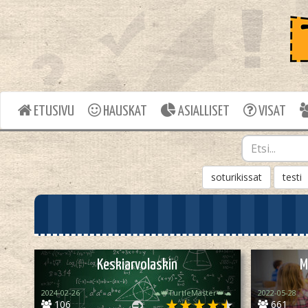
ETUSIVU
HAUSKAT
ASIALLISET
VISAT
soturikissat
testi
Keskiarvolaskin
M
2024-02-26
🐢👑TurtleMaster👑🐢
2022-05-28
106
661