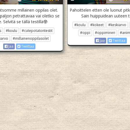
tsomme millainen oppilas olet.
Pahoittelen etten ole luonut pitk
paljon petrattavaa vai oletko se
Sain huippuidean uuteen te
. Selvitä se tällä testillä🤓
#koulu
#kokeet
#keskiarvo
s
#koulu
#cutepotatontestit
#oppi
#oppiminen
#anim
iarvo
#millainenoppilasolet
Jaa
Twiittaa
Jaa
Twiittaa