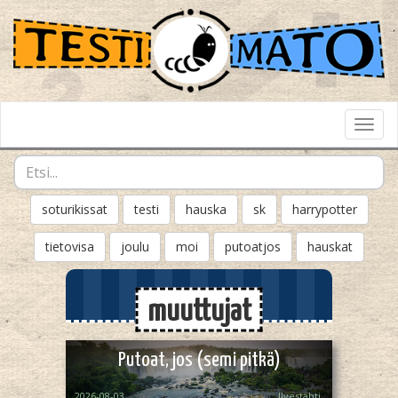
Toggl
Navig
soturikissat
testi
hauska
sk
harrypotter
tietovisa
joulu
moi
putoatjos
hauskat
muuttujat
Putoat, jos (semi pitkä)
2026-08-03
Ilvestähti