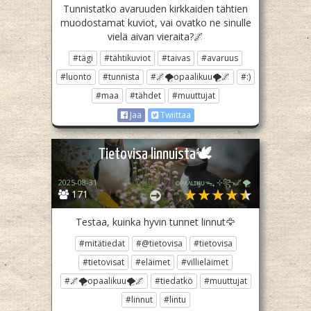
Tunnistatko avaruuden kirkkaiden tähtien
muodostamat kuviot, vai ovatko ne sinulle
vielä aivan vieraita?🌌
#tägi
#tähtikuviot
#taivas
#avaruus
#luonto
#tunnista
#🌌🌪opaalikuu🌪🌌
#:)
#maa
#tähdet
#muuttujat
Jaa
Twiittaa
Tietovisa linnuista🕊
2025-08-31
ᴏᴘᴀᴀʟɪӄᴜᴜᯓ₊ ⊹꧂🌌🌪
171
Testaa, kuinka hyvin tunnet linnut🦅
#mitätiedat
#@tietovisa
#tietovisa
#tietovisat
#eläimet
#villieläimet
#🌌🌪opaalikuu🌪🌌
#tiedatkö
#muuttujat
#linnut
#lintu