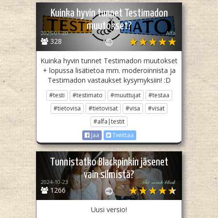
Kuinka hyvin tunnet Testimadon
muutokset?
2025-01-20
Alfa
328
Kuinka hyvin tunnet Testimadon muutokset
+ lopussa lisätietoa mm. moderoinnista ja
Testimadon vastaukset kysymyksiin! :D
#testi
#testimato
#muuttujat
#testaa
#tietovisa
#tietovisat
#visa
#visat
#alfa|testit
Jaa
Twiittaa
Tunnistatko Blackpinkin jäsenet
vain silmistä?
2024-10-23
𝒯𝒽𝑒 𝓂𝓂𝒽 𝒷𝓁𝒾𝓃𝓀
1266
Uusi versio!