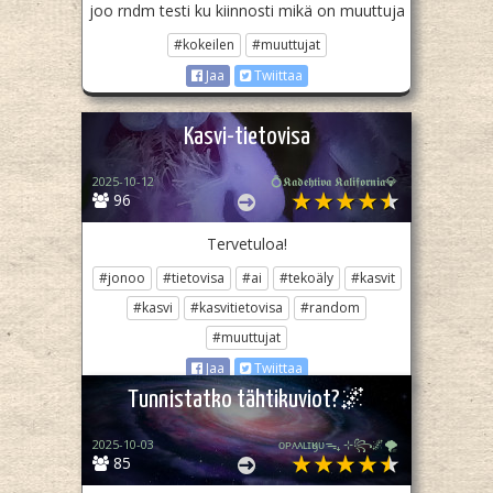
joo rndm testi ku kiinnosti mikä on muuttuja
#kokeilen
#muuttujat
Jaa
Twiittaa
Kasvi-tietovisa
2025-10-12
💍𝕶𝖆𝖉𝖊𝖍𝖙𝖎𝖛𝖆 𝕶𝖆𝖑𝖎𝖋𝖔𝖗𝖓𝖎𝖆💎
96
Tervetuloa!
#jonoo
#tietovisa
#ai
#tekoäly
#kasvit
#kasvi
#kasvitietovisa
#random
#muuttujat
Jaa
Twiittaa
Tunnistatko tähtikuviot?🌌
2025-10-03
ᴏᴘᴀᴀʟɪӄᴜᴜᯓ₊ ⊹꧂🌌🌪
85