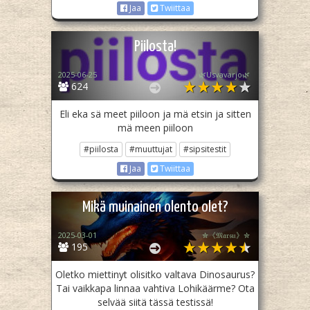
Jaa
Twiittaa
Piilosta!
2025-06-25
🌿Usvavarjo🌿
624
Eli eka sä meet piiloon ja mä etsin ja sitten
mä meen piiloon
#piilosta
#muuttujat
#sipsitestit
Jaa
Twiittaa
Mikä muinainen olento olet?
2025-03-01
✮《𝔐𝔞𝔯𝔰𝔲》✮
195
Oletko miettinyt olisitko valtava Dinosaurus?
Tai vaikkapa linnaa vahtiva Lohikäärme? Ota
selvää siitä tässä testissä!