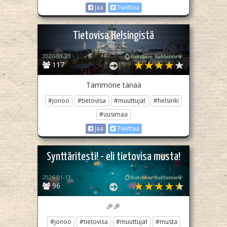
Jaa
Twiittaa
Tietovisa Helsingistä
2026-01-23
💍𝕶𝖆𝖉𝖊𝖍𝖙𝖎𝖛𝖆 𝕶𝖆𝖑𝖎𝖋𝖔𝖗𝖓𝖎𝖆💎
117
Tämmöne tänää
#jonoo
#tietovisa
#muuttujat
#helsinki
#uusimaa
Jaa
Twiittaa
Synttäritesti! - eli tietovisa musta!
2026-01-13
💍𝕶𝖆𝖉𝖊𝖍𝖙𝖎𝖛𝖆 𝕶𝖆𝖑𝖎𝖋𝖔𝖗𝖓𝖎𝖆💎
96
🎉🎉
#jonoo
#tietovisa
#muuttujat
#musta