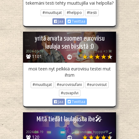
tekemäni testi tehty muuttujilla vai helpolla?
#muuttujat
#helppo
#testi
Jaa
Twiittaa
yritä arvata suomen euroviisu
laulaja sen biisistä :D
2024-05-18
🌺 𝙷𝚘𝚛𝚜𝚎𝚜 <𝟹 🌺
1101
moii teen nyt pelkkiä euroviisu testei mut
ihsm
#muuttujat
#euroviisufani
#euroviisut
#usvapilvi
Jaa
Twiittaa
Mitä tiedät laulajasta ibe🎤
2024-04-19
🛹💚random_hyyppä💚🛹
120