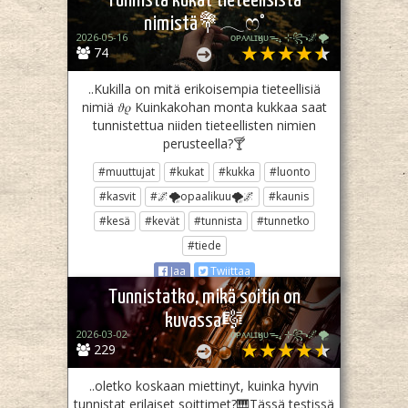
Tunnista kukat tieteelisistä
nimistä💐𓂃ෆ˚
2026-05-16
ᴏᴘᴀᴀʟɪӄᴜᴜᯓ₊ ⊹꧂🌌🌪
74
..Kukilla on mitä erikoisempia tieteellisiä
nimiä 𝜗𝜚 Kuinkakohan monta kukkaa saat
tunnistettua niiden tieteellisten nimien
perusteella?🍸
#muuttujat
#kukat
#kukka
#luonto
#kasvit
#🌌🌪opaalikuu🌪🌌
#kaunis
#kesä
#kevät
#tunnista
#tunnetko
#tiede
Jaa
Twiittaa
Tunnistatko, mikä soitin on
kuvassa🎼
2026-03-02
ᴏᴘᴀᴀʟɪӄᴜᴜᯓ₊ ⊹꧂🌌🌪
229
..oletko koskaan miettinyt, kuinka hyvin
tunnistat erilaiset soittimet?🎹Tässä testissä