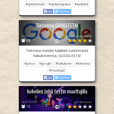
#synttäritesti
#syntymäpäivä
#synttärit
Jaa
Twiittaa
Tietovisa GOOGLESTA!
2026-01-02
💍𝕶𝖆𝖉𝖊𝖍𝖙𝖎𝖛𝖆 𝕶𝖆𝖑𝖎𝖋𝖔𝖗𝖓𝖎𝖆💎
68
Tietovisa meidän kaikkien tuntemasta
hakukoneesta, GOOGLESTA!
#jonoo
#google
#hakukone
#tietovisa
#muuttujat
Jaa
Twiittaa
kokeilen tehä testin muuttujilla
2025-12-06
Jyri da exotic
15