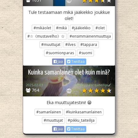
Tule testaamaan mikä jääkiekko joukkue
olet!
#mikäolet
#mikä
#jääkiekko
#olet
#☆《mustavelho》☆
#ensimmäinenmuuttuja
#muuttujat
#ilves
#tappara
#suomionparas
#suomi
Jaa
Twiittaa
Kuinka samanlainen olet kuin minä?
2025-02-03
🎨Pikkuinen~taiteilija🖌️
764
Eka muuttujatestini! 😁
#samanlainen
#kuinkasamanlainen
#muuttujat
#pikku_taiteilija
Jaa
Twiittaa