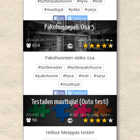
#turtlenpakohuone
#hyvä
#testi
#muuttujat
#pitkä
#sarja
Jaa
Twiittaa
Pakohuonepeli. Osa 5.
2024-03-28
🐢👑TurtleMaster👑🐢
654
Pakohuoneen viides osa.
#turtlemaster
#turtlenpakohuone
#pakohuone
#hyvä
#testi
#sarja
#muuttujat
Jaa
Twiittaa
Testailen muuttujia! (Outo testi)
2024-03-22
🍄🐚💦 ɼคٱกץ_ρคฝչ /ԃɾҽαɱҽɾ 💦🐚🍄
90
Hellou! Meeppäs testiin!