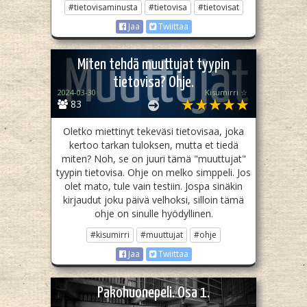
#tietovisaminusta
#tietovisa
#tietovisat
Jaa
Twiittaa
Miten tehdä muuttujat tyypin
tietovisa? Ohje.
2024-03-30
Kisumirri ☆
83
Oletko miettinyt tekeväsi tietovisaa, joka
kertoo tarkan tuloksen, mutta et tiedä
miten? Noh, se on juuri tämä "muuttujat"
tyypin tietovisa. Ohje on melko simppeli. Jos
olet mato, tule vain testiin. Jospa sinäkin
kirjaudut joku päivä velhoksi, silloin tämä
ohje on sinulle hyödyllinen.
#kisumirri
#muuttujat
#ohje
Jaa
Twiittaa
Pakohuonepeli. Osa 1.