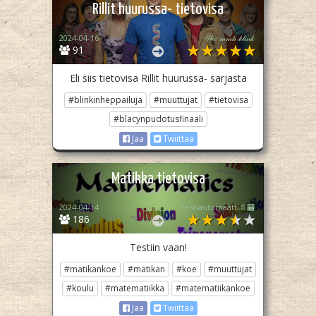
Rillit huurussa- tietovisa
2024-04-16
𝒯𝒽𝑒 𝓂𝓂𝒽 𝒷𝓁𝒾𝓃𝓀
91
Eli siis tietovisa Rillit huurussa- sarjasta
#blinkinheppailuja
#muuttujat
#tietovisa
#blacynpudotusfinaali
Jaa
Twiittaa
Matikka tietovisa
2024-04-14
Testiautomaatti📄🏧
186
Testiin vaan!
#matikankoe
#matikan
#koe
#muuttujat
#koulu
#matematiikka
#matematiikankoe
Jaa
Twiittaa