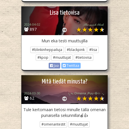
Lisa tietovisa
2024-04-02
𝒯𝒽𝑒 𝓂𝓂𝒽 𝒷𝓁𝒾𝓃𝓀
897
Mun eka testi muuttujilla
#blinkinheppailuja
#blackpink
#lisa
#kpop
#muuttujat
#tietovisa
Jaa
Twiittaa
Mitä tiedät minusta?
2024-03-30
𐔌ᯓ 𝘖𝘮𝘦𝘯𝘢_𝘗𝘶𝘶 🍥⊹ ࣪ ˖₊
62
Tule kertomaan tietosi minulle tällä omenan
punaisella sekunnilla!🍎👍
#omenantestit
#muuttujat