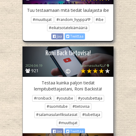
Tuu testaamaan mitä tiedät laulajasta ibe
#muuttujat
#random_hyyppä💚
#ibe
#eikatsotatekiämääriä
Jaa
Twiittaa
Roni Back tietovisa!
2024-04-19
Salamasulka🪐🌌🪻
921
Testaa kuinka paljon tiedät
lempitubettajastani, Roni Backistä!
#roniback
#youtube
#youtubettaja
#suomitube
#tietovisa
#salamasulanfiksutasiat
#tubettaja
#muuttujat
Jaa
Twiittaa