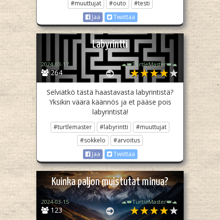
#muuttujat
#outo
#testi
Jaa
Twiittaa
Labyrintti
2024-03-17
🐢👑TurtleMaster👑🐢
264
Selviätkö tästä haastavasta labyrintistä?
Yksikin väärä käännös ja et pääse pois
labyrintistä!
#turtlemaster
#labyrintti
#muuttujat
#sokkelo
#arvoitus
Jaa
Twiittaa
Kuinka paljon muistutat minua?
2024-03-15
🐢👑TurtleMaster👑🐢
123