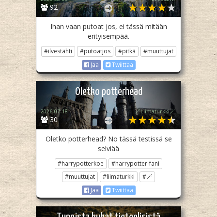
92
Ihan vaan putoat jos, ei tässä mitään
erityisempää.
#ilvestähti
#putoatjos
#pitkä
#muuttujat
Jaa
Twiittaa
Oletko potterhead
2026-07-18
🪄Liimaturkki🪄
30
Oletko potterhead? No tässä testissä se
selviää
#harrypotterkoe
#harrypotter-fani
#muuttujat
#liimaturkki
#🪄
Jaa
Twiittaa