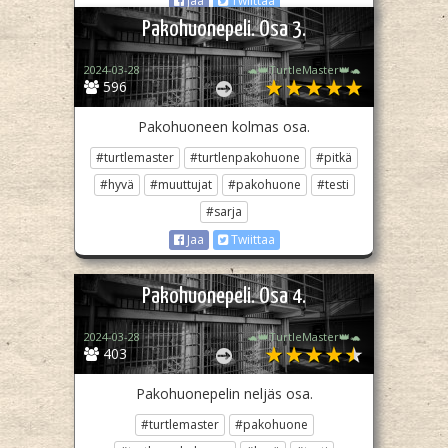
Jaa
Twiittaa
Pakohuonepeli. Osa 3.
2024-03-28
🐢👑TurtleMaster👑🐢
596
Pakohuoneen kolmas osa.
#turtlemaster
#turtlenpakohuone
#pitkä
#hyvä
#muuttujat
#pakohuone
#testi
#sarja
Jaa
Twiittaa
Pakohuonepeli. Osa 4.
2024-03-28
🐢👑TurtleMaster👑🐢
403
Pakohuonepelin neljäs osa.
#turtlemaster
#pakohuone