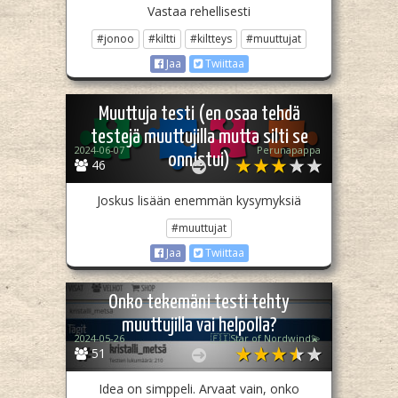
Vastaa rehellisesti
#jonoo
#kiltti
#kiltteys
#muuttujat
Jaa
Twiittaa
Muuttuja testi (en osaa tehdä
testejä muuttujilla mutta silti se
2024-06-07
Perunapappa
onnistui)
46
Joskus lisään enemmän kysymyksiä
#muuttujat
Jaa
Twiittaa
Onko tekemäni testi tehty
muuttujilla vai helpolla?
2024-05-26
🇫🇮Star of Nordwind💫
51
Idea on simppeli. Arvaat vain, onko