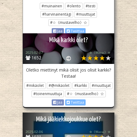
#muinainen
#olento
#testi
#harvinainentägi
#muuttujat
#☆《mustavelho》☆
Jaa
Twiittaa
Mikä karkki olet?
2025-02-07
✮《𝔐𝔞𝔯𝔰𝔲》✮
1652
Oletko miettinyt mikä olisit jos olisit karkki?
Testaa!
#mikäolet
#@mikäolet
#karkki
#muuttujat
#toinenmuuttuja
#☆《mustavelho》☆
Jaa
Twiittaa
Mikä jääkiekkojoukkue olet?
2025-02-06
✮《𝔐𝔞𝔯𝔰𝔲》✮
1031