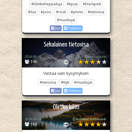
#blinkinheppailuja
#kpop
#blackpink
#lisa
#jisoo
#rosé
#jennie
#tietovisa
#muuttujat
Jaa
Twiittaa
Sekalainen tietovisa
2024-08-16
Tietovisatykki
146
Vastaa vain kysymyksiin
#tietovisa
#ttyk
#muuttujat
Jaa
Twiittaa
Oletko kiltti
2024-06-16
💍𝕶𝖆𝖉𝖊𝖍𝖙𝖎𝖛𝖆 𝕶𝖆𝖑𝖎𝖋𝖔𝖗𝖓𝖎𝖆💎
160