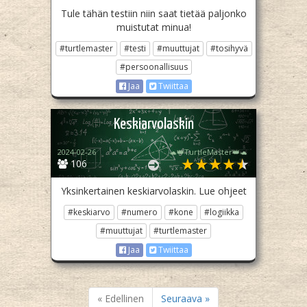
Tule tähän testiin niin saat tietää paljonko
muistutat minua!
#turtlemaster
#testi
#muuttujat
#tosihyvä
#persoonallisuus
Jaa
Twiittaa
Keskiarvolaskin
2024-02-26
🐢👑TurtleMaster👑🐢
106
Yksinkertainen keskiarvolaskin. Lue ohjeet
#keskiarvo
#numero
#kone
#logiikka
#muuttujat
#turtlemaster
Jaa
Twiittaa
« Edellinen
Seuraava »