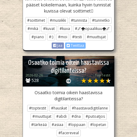
pääset kokeilemaan, kuinka hyvin tunnistat
kuvissa olevat soittimet🪉
#soittimet
#musiikki
#tunnista
#tunnetko
#mikä
#kuvat
#kuva
#🌌🌪opaalikuu🌪🌌
#piano
#:)
#moi
#testi
#muuttujat
Jaa
Twiittaa
Osaatko toimia oikein haastavissa
digitilanteissa?
2026-02-26
TopTestit
528
Osaatko toimia oikein haastavissa
digitilanteissa?
#toptestit
#hauskat
#haastavadigitilanne
#muuttujat
#abdi
#dna
#putoatjos
#tärkeää
#asiaa
#loppaan
#lopetan
#facereveal