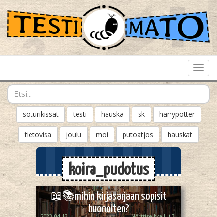
Toggl
Navig
soturikissat
testi
hauska
sk
harrypotter
tietovisa
joulu
moi
putoatjos
hauskat
koira_pudotus
📖📚mihin kirjasarjaan sopisit
huonoiten?
2023-04-13
Nörttiseikkailut:3