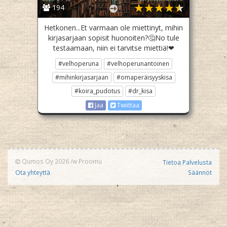
194
Hetkonen...Et varmaan ole miettinyt, mihin
kirjasarjaan sopisit huonoiten?🤔No tule
testaamaan, niin ei tarvitse miettiä!❤
#velhoperuna
#velhoperunantoinen
#mihinkirjasarjaan
#omaperäisyyskisa
#koira_pudotus
#dr_kisa
Jaa
Twiittaa
Qumos Oy 2026
/w
Proomu
Tietoa Palvelusta
Ota yhteyttä
Säännöt