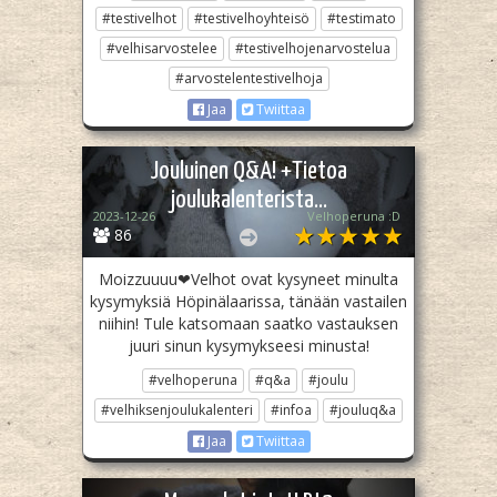
#testivelhot
#testivelhoyhteisö
#testimato
#velhisarvostelee
#testivelhojenarvostelua
#arvostelentestivelhoja
Jaa
Twiittaa
Jouluinen Q&A! +Tietoa
joulukalenterista...
2023-12-26
Velhoperuna :D
86
Moizzuuuu❤Velhot ovat kysyneet minulta
kysymyksiä Höpinälaarissa, tänään vastailen
niihin! Tule katsomaan saatko vastauksen
juuri sinun kysymykseesi minusta!
#velhoperuna
#q&a
#joulu
#velhiksenjoulukalenteri
#infoa
#jouluq&a
Jaa
Twiittaa