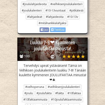
#joululahjaideoita
#velhiksenjoulukalenteri
#joulukalenteri
#10-13vuotiaat
#pitkätesti
#lahjaideat
#lahjaideoita
#10-13v
#mitähankkialahjaksi
Jaa
Twiittaa
Luukku 7-8❤ Kymmenen
joulufaktaa minusta!
2023-12-07
Velhoperuna :D
100
Tervehdys upeat ystäväiseni! Tämä on
Velhiksen joulukalenterin luukku 7-8! Tänään
kuulette kymmenen JOULUFAKTAA minusta!
❤🎄
#velhoperuna
#velhiksenjoulukalenteri
#joulu
#joulufakta
#fakta
#10faktaa
#10faktaaminusta
#10joulufaktaaminusta