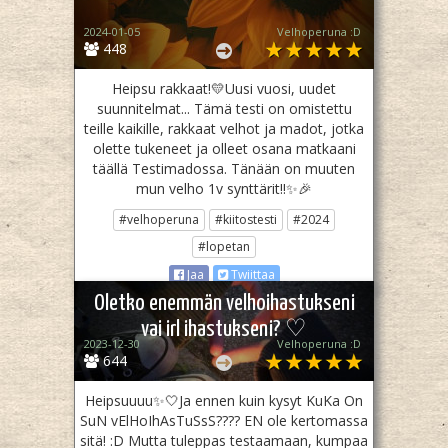
2024-01-05
Velhoperuna :D
448
Heipsu rakkaat!💛Uusi vuosi, uudet
suunnitelmat... Tämä testi on omistettu
teille kaikille, rakkaat velhot ja madot, jotka
olette tukeneet ja olleet osana matkaani
täällä Testimadossa. Tänään on muuten
mun velho 1v synttärit!!✨🎉
#velhoperuna
#kiitostesti
#2024
#lopetan
Jaa
Twiittaa
Oletko enemmän velhoihastukseni
vai irl ihastukseni? ♡
2023-12-30
Velhoperuna :D
644
Heipsuuuu✨🤍Ja ennen kuin kysyt KuKa On
SuN vElHoIhAsTuSsS???? EN ole kertomassa
sitä! :D Mutta tuleppas testaamaan, kumpaa