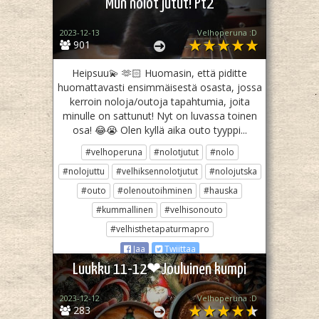
Mun nolot jutut! Pt2
2023-12-13
Velhoperuna :D
901
Heipsuu💫 🫶🏻 Huomasin, että piditte
huomattavasti ensimmäisestä osasta, jossa
kerroin noloja/outoja tapahtumia, joita
minulle on sattunut! Nyt on luvassa toinen
osa! 😂😭 Olen kyllä aika outo tyyppi...
#velhoperuna
#nolotjutut
#nolo
#nolojuttu
#velhiksennolotjutut
#nolojutska
#outo
#olenoutoihminen
#hauska
#kummallinen
#velhisonouto
#velhisthetapaturmapro
Jaa
Twiittaa
Luukku 11-12❤Jouluinen kumpi
2023-12-12
Velhoperuna :D
283