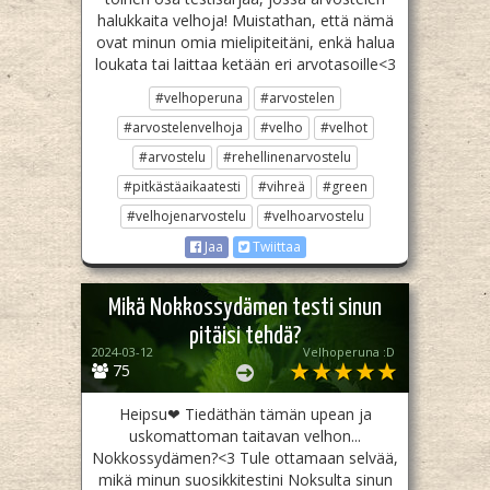
halukkaita velhoja! Muistathan, että nämä
ovat minun omia mielipiteitäni, enkä halua
loukata tai laittaa ketään eri arvotasoille<3
#velhoperuna
#arvostelen
#arvostelenvelhoja
#velho
#velhot
#arvostelu
#rehellinenarvostelu
#pitkästäaikaatesti
#vihreä
#green
#velhojenarvostelu
#velhoarvostelu
Jaa
Twiittaa
Mikä Nokkossydämen testi sinun
pitäisi tehdä?
2024-03-12
Velhoperuna :D
75
Heipsu❤ Tiedäthän tämän upean ja
uskomattoman taitavan velhon...
Nokkossydämen?<3 Tule ottamaan selvää,
mikä minun suosikkitestini Noksulta sinun