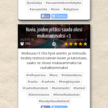
#joululahja
#arvaanmitätoivotlahjaksi
#arvaanmitä
#toive
#lahjatoive
Jaa
Twiittaa
Kuvia, joiden pitäisi saada olosi
mukavammaksi <3
2023-11-10
Velhoperuna :D
396
Moiksuuu<3 Ota hyvä asento ja rentoudu.
Keskity testissä tuleviin kuviin ja katsotaan,
saako ne oloasi mukavammaksi tai
rauhallisemmaksi!
#velhoperuna
#kuva
#mukaviakuvia
#rauha
#rauhoitu
#hengitäsyvään
#rauhoittumistesti
#tunnetaidot
#tunteet
#lämmöntunne
#ihmeellisettunteet
#kuvatjotkavaikuttavat
Jaa
Twiittaa