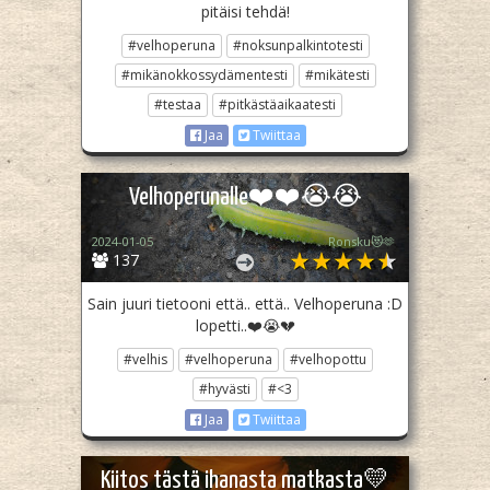
pitäisi tehdä!
#velhoperuna
#noksunpalkintotesti
#mikänokkossydämentesti
#mikätesti
#testaa
#pitkästäaikaatesti
Jaa
Twiittaa
Velhoperunalle❤️❤️😭😭
2024-01-05
Ronsku😻🫶
137
Sain juuri tietooni että.. että.. Velhoperuna :D
lopetti..❤️😭💔
#velhis
#velhoperuna
#velhopottu
#hyvästi
#<3
Jaa
Twiittaa
Kiitos tästä ihanasta matkasta💛