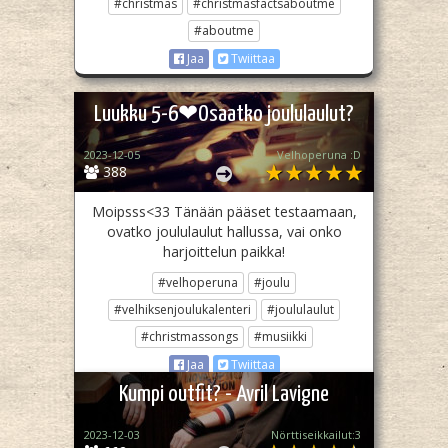
#christmas
#christmasfactsaboutme
#aboutme
Jaa
Twiittaa
Luukku 5-6❤Osaatko joululaulut?
2023-12-05
Velhoperuna :D
388
Moipsss<33 Tänään pääset testaamaan,
ovatko joululaulut hallussa, vai onko
harjoittelun paikka!
#velhoperuna
#joulu
#velhiksenjoulukalenteri
#joululaulut
#christmassongs
#musiikki
Jaa
Twiittaa
Kumpi outfit? - Avril Lavigne
2023-12-03
Nörttiseikkailut:3