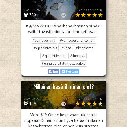
2023-05-25
Velhoperuna :D
390
❤🦋Moikkuuuu sinä ihana ihminen siinä<3
Valitettavasti minulla on ilmoitettavaa...
#velhoperuna
#velhoperunantoinen
#epäaktivelhis
#kesä
#kesäloma
#epäaktiivinen
#ilmoitus
#enhaluaisitätämuttapakko
Jaa
Twiittaa
Millainen kesä-ihminen olet?
2023-05-20
Velhoperuna :D
159
Moro☀⛱ On se kesä vaan tulossa ja
nopeaa! Onhan sinun hyvä tietää, millainen
kesä-ihminen olet, ennen kuin starttaa