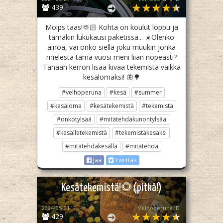
439
Moips taas!🫶🏻 Kohta on koulut loppu ja
tämäkin lukukausi paketissa... ☀️Olenko
ainoa, vai onko siellä joku muukin jonka
mielestä tämä vuosi meni liian nopeasti?
Tänään kerron lisää kivaa tekemistä vaikka
kesälomaksi! 🦋🌳
#velhoperuna
#kesä
#summer
#kesäloma
#kesätekemistä
#tekemistä
#onkotylsää
#mitätehdäkunontylsää
#kesälletekemistä
#tekemistäkesäksi
#mitätehdäkesällä
#mitätehdä
Jaa
Twiittaa
Kesätekemistä!🌻(pitkä!)
2024-05-21
Velhoperuna :D
429