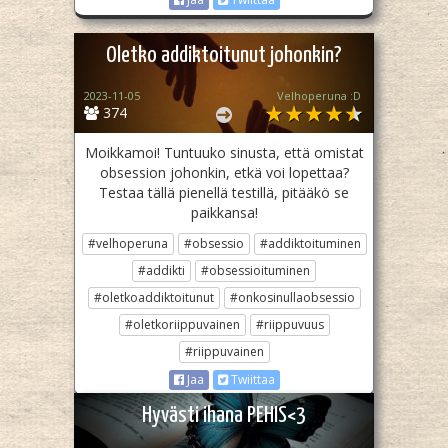
Oletko addiktoitunut johonkin?
2023-11-05
Velhoperuna :D
374
Moikkamoi! Tuntuuko sinusta, että omistat
obsession johonkin, etkä voi lopettaa?
Testaa tällä pienellä testillä, pitääkö se
paikkansa!
#velhoperuna
#obsessio
#addiktoituminen
#addikti
#obsessioituminen
#oletkoaddiktoitunut
#onkosinullaobsessio
#oletkoriippuvainen
#riippuvuus
#riippuvainen
Jaa
Twiittaa
Hyvästi ihana PEHIS<3