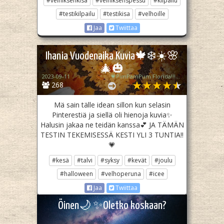
#velhiksenkisa
#velhiksenspessu
#kilpailu
#testikilpailu
#testikisa
#velhoille
Jaa
Twiittaa
Ihania Vuodenaika Kuvia🍁❄️☀️🌸
🎄🎃
2023-09-11
💗PimPamPum Florida!!! Ttpd-Varjis💗✨Joka On Maailman isoin Swiftie ja kuuntelee Ttpd:tä kokoajan✨Ja tanssii neljä kertaa viikossa putkeen Ja Kohta Haastaa tyhmän puun oikeuteen samalla kun istuu piilossa ja leikkii superspaita ja kuuntelee Taytä💃🏼💗🌳💘
268
Mä sain tälle idean sillon kun selasin
Pinterestiä ja siellä oli hienoja kuvia✨
Halusin jakaa ne teidän kanssa💕 JA TÄMÄN
TESTIN TEKEMISESSÄ KESTI YLI 3 TUNTIA!!
💗
#kesä
#talvi
#syksy
#kevät
#joulu
#halloween
#velhoperuna
#icee
Jaa
Twiittaa
Öinen🌙 ✨Oletko koskaan?