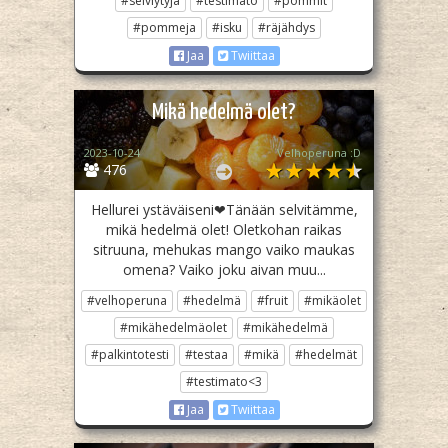
#selviytyjä
#testimato
#pommit
#pommeja
#isku
#räjähdys
Jaa
Twiittaa
Mikä hedelmä olet?
2023-10-24
Velhoperuna :D
476
Hellurei ystäväiseni❤Tänään selvitämme,
mikä hedelmä olet! Oletkohan raikas
sitruuna, mehukas mango vaiko maukas
omena? Vaiko joku aivan muu...
#velhoperuna
#hedelmä
#fruit
#mikäolet
#mikähedelmäolet
#mikähedelmä
#palkintotesti
#testaa
#mikä
#hedelmät
#testimato<3
Jaa
Twiittaa