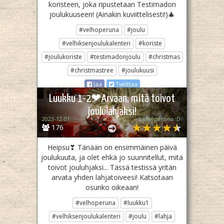
koristeen, joka ripustetaan Testimadon
joulukuuseen! (Ainakin kuviittelisesti!)🎄
#velhoperuna
#joulu
#velhiksenjoulukalenteri
#koriste
#joulukoriste
#testimadonjoulu
#christmas
#christmastree
#joulukuusi
Jaa
Twiittaa
Luukku 1-2❤Arvaan, mitä toivot
joululahjaksi!
2023-12-01
Velhoperuna :D
176
Heipsu❣ Tänään on ensimmäinen päivä
joulukuuta, ja olet ehkä jo suunnitellut, mitä
toivot jouluhjaksi... Tässä testissä yritän
arvata yhden lahjatoiveesi! Katsotaan
osunko oikeaan!
#velhoperuna
#luukku1
#velhiksenjoulukalenteri
#joulu
#lahja