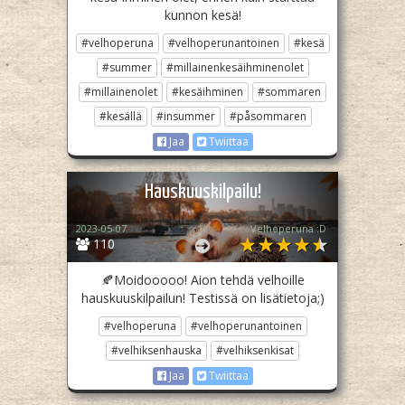
kunnon kesä!
#velhoperuna
#velhoperunantoinen
#kesä
#summer
#millainenkesäihminenolet
#millainenolet
#kesäihminen
#sommaren
#kesällä
#insummer
#påsommaren
Jaa
Twiittaa
Hauskuuskilpailu!
2023-05-07
Velhoperuna :D
110
🍂Moidooooo! Aion tehdä velhoille
hauskuuskilpailun! Testissä on lisätietoja;)
#velhoperuna
#velhoperunantoinen
#velhiksenhauska
#velhiksenkisat
Jaa
Twiittaa