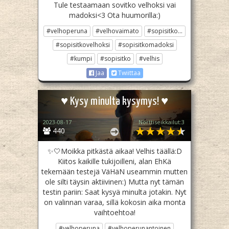
Tule testaamaan sovitko velhoksi vai
madoksi<3 Ota huumorilla:)
#velhoperuna
#velhovaimato
#sopisitko...
#sopisitkovelhoksi
#sopisitkomadoksi
#kumpi
#sopisitko
#velhis
Jaa
Twiittaa
♥ Kysy minulta kysymys! ♥
2023-08-17
Nörttiseikkailut:3
440
✨🤍Moikka pitkästä aikaa! Velhis täällä:D
Kiitos kaikille tukijoilleni, alan EhKä
tekemään testejä VäHäN useammin mutten
ole silti täysin aktiivinen:) Mutta nyt tämän
testin pariin: Saat kysyä minulta jotakin. Nyt
on valinnan varaa, sillä kokosin aika monta
vaihtoehtoa!
#velhoperuna
#velhoperunantoinen