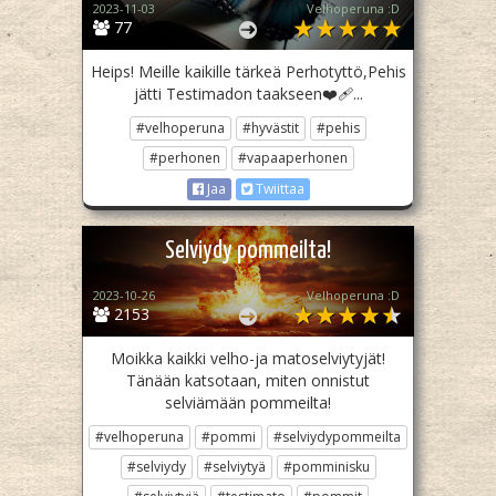
2023-11-03
Velhoperuna :D
77
Heips! Meille kaikille tärkeä Perhotyttö,Pehis
jätti Testimadon taakseen❤‍🩹...
#velhoperuna
#hyvästit
#pehis
#perhonen
#vapaaperhonen
Jaa
Twiittaa
Selviydy pommeilta!
2023-10-26
Velhoperuna :D
2153
Moikka kaikki velho-ja matoselviytyjät!
Tänään katsotaan, miten onnistut
selviämään pommeilta!
#velhoperuna
#pommi
#selviydypommeilta
#selviydy
#selviytyä
#pomminisku