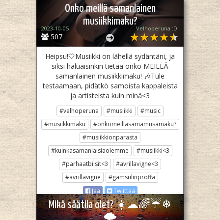
Onko meillä samanlainen
musiikkimaku?
2023-10-05
Velhoperuna :D
507
Heipsu!🤍Musiikki on lähellä sydäntäni, ja
siksi haluaisinkin tietää onko MEILLÄ
samanlainen musiikkimaku! 🎶Tule
testaamaan, pidätkö samoista kappaleista
ja artisteista kuin minä<3
#velhoperuna
#musiikki
#music
#musiikkimaku
#onkomeilläsamamusamaku?
#musiikkionparasta
#kuinkasamanlaisiaolemme
#musiikki<3
#parhaatbiisit<3
#avrillavigne<3
#avrillavigne
#gamsulinproffa
Jaa
Twiittaa
Mikä säätila olet? ☀️☁🌈☔❄
🌩