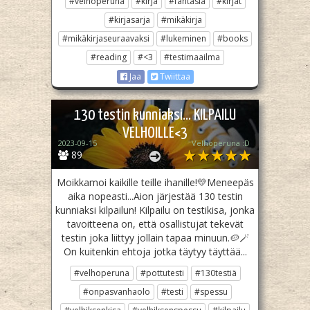
#velhoperuna
#kirja
#fantasia
#kirjat
#kirjasarja
#mikäkirja
#mikäkirjaseuraavaksi
#lukeminen
#books
#reading
#<3
#testimaailma
Jaa
Twiittaa
130 testin kunniaksi... KILPAILU
VELHOILLE<3
2023-09-15
Velhoperuna :D
89
Moikkamoi kaikille teille ihanille!💛Meneepäs
aika nopeasti...Aion järjestää 130 testin
kunniaksi kilpailun! Kilpailu on testikisa, jonka
tavoitteena on, että osallistujat tekevät
testin joka liittyy jollain tapaa minuun.🥔🪄
On kuitenkin ehtoja jotka täytyy täyttää...
#velhoperuna
#pottutesti
#130testiä
#onpasvanhaolo
#testi
#spessu