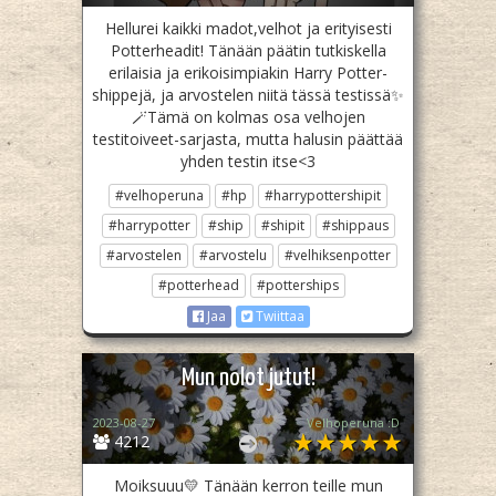
Hellurei kaikki madot,velhot ja erityisesti
Potterheadit! Tänään päätin tutkiskella
erilaisia ja erikoisimpiakin Harry Potter-
shippejä, ja arvostelen niitä tässä testissä✨
🪄Tämä on kolmas osa velhojen
testitoiveet-sarjasta, mutta halusin päättää
yhden testin itse<3
#velhoperuna
#hp
#harrypottershipit
#harrypotter
#ship
#shipit
#shippaus
#arvostelen
#arvostelu
#velhiksenpotter
#potterhead
#potterships
Jaa
Twiittaa
Mun nolot jutut!
2023-08-27
Velhoperuna :D
4212
Moiksuuu💛 Tänään kerron teille mun