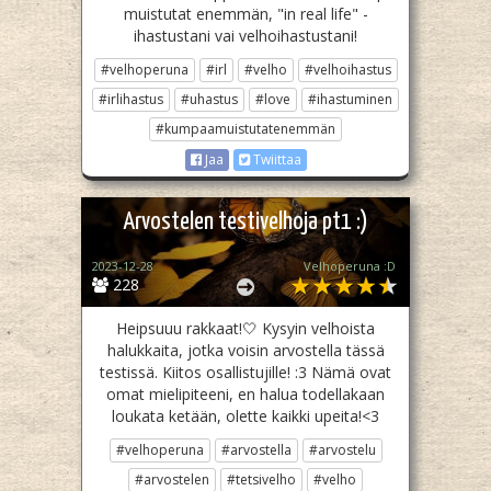
muistutat enemmän, "in real life" -
ihastustani vai velhoihastustani!
#velhoperuna
#irl
#velho
#velhoihastus
#irlihastus
#uhastus
#love
#ihastuminen
#kumpaamuistutatenemmän
Jaa
Twiittaa
Arvostelen testivelhoja pt1 :)
2023-12-28
Velhoperuna :D
228
Heipsuuu rakkaat!🤍 Kysyin velhoista
halukkaita, jotka voisin arvostella tässä
testissä. Kiitos osallistujille! :3 Nämä ovat
omat mielipiteeni, en halua todellakaan
loukata ketään, olette kaikki upeita!<3
#velhoperuna
#arvostella
#arvostelu
#arvostelen
#tetsivelho
#velho