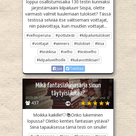
loppui osallistumisaika 130 testin kunniaksi
järjestämääni kilpailuun! Siispä, olette
varmasti valmiit kuulemaan tulokset? Tässä
testissä selviää itse valitsemani voittajat,
niin päävoittaja, kuin muutkin voittajat...
#velhoperuna
#pottutesti
#kilpailuntulokset
#voittajat
#winners
#tulokset
#kisa
#testikisa
#velho
#testivelho
#kilpailuvelhoille
#kukavoittikisan?
Jaa
Twiittaa
Mikä fantasiakirjasarja sinun
täytyisi lukea?
2023-09-17
Velhoperuna :D
437
Moikka kaikille!🤍📚Onko lukeminen
lopussa? Oletko kenties fantasian ystävä?
Siinä tapauksessa tämä testi on sinulle!