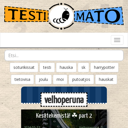
Toggl
Navig
soturikissat
testi
hauska
sk
harrypotter
tietovisa
joulu
moi
putoatjos
hauskat
velhoperuna
Kesätekemistä! ☘ part 2
2024-05-27
Velhoperuna :D