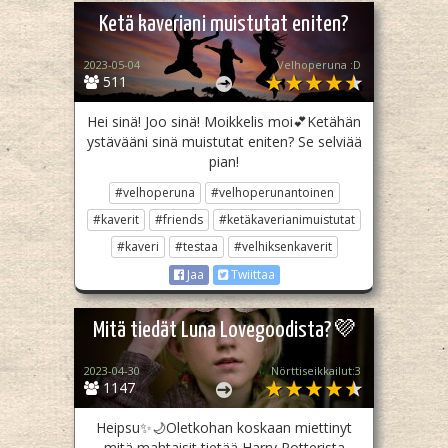
Ketä kaveriani muistutat eniten?
2023-05-04
Velhoperuna :D
511
Hei sinä! Joo sinä! Moikkelis moi💕Ketähän
ystävääni sinä muistutat eniten? Se selviää
pian!
#velhoperuna
#velhoperunantoinen
#kaverit
#friends
#ketäkaverianimuistutat
#kaveri
#testaa
#velhiksenkaverit
Jaa
Twiittaa
Mitä tiedät Luna Lovegoodista?💜
2023-04-30
Nörttiseikkailut:3
1147
Heipsu✨🌙Oletkohan koskaan miettinyt
mitä mahtaisit tietää Harry Potterista