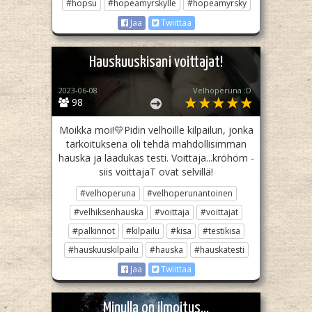
#hopsu
#hopeamyrskylle
#hopeamyrsky
Jaa
Twiittaa
Hauskuuskisani voittajat!
2023-06-08
Velhoperuna :D
98
Moikka moi!💛Pidin velhoille kilpailun, jonka
tarkoituksena oli tehdä mahdollisimman
hauska ja laadukas testi. Voittaja...kröhöm -
siis voittajaT ovat selvillä!
#velhoperuna
#velhoperunantoinen
#velhiksenhauska
#voittaja
#voittajat
#palkinnot
#kilpailu
#kisa
#testikisa
#hauskuuskilpailu
#hauska
#hauskatesti
Jaa
Twiittaa
Minulla on ilmoitus...