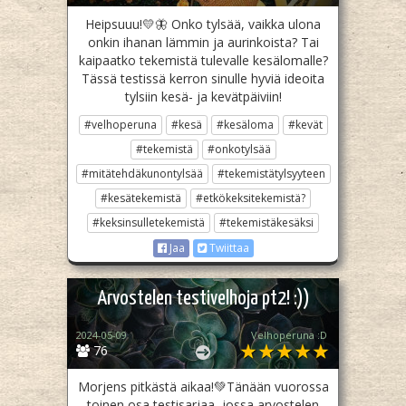
Heipsuuu!💛🦋 Onko tylsää, vaikka ulona
onkin ihanan lämmin ja aurinkoista? Tai
kaipaatko tekemistä tulevalle kesälomalle?
Tässä testissä kerron sinulle hyviä ideoita
tylsiin kesä- ja kevätpäiviin!
#velhoperuna
#kesä
#kesäloma
#kevät
#tekemistä
#onkotylsää
#mitätehdäkunontylsää
#tekemistätylsyyteen
#kesätekemistä
#etkökeksitekemistä?
#keksinsulletekemistä
#tekemistäkesäksi
Jaa
Twiittaa
Arvostelen testivelhoja pt2! :))
2024-05-09
Velhoperuna :D
76
Morjens pitkästä aikaa!💚Tänään vuorossa
toinen osa testisarjaa, jossa arvostelen