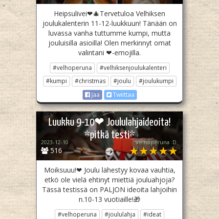
Heipsulivei❤🎄Tervetuloa Velhiksen
joulukalenterin 11-12-luukkuun! Tänään on
luvassa vanha tuttumme kumpi, mutta
jouluisilla asioilla! Olen merkinnyt omat
valintani ❤-emojilla.
#velhoperuna
#velhiksenjoulukalenteri
#kumpi
#christmas
#joulu
#joulukumpi
Jaa
Twiittaa
Luukku 9-10❤ Joululahjaideoita!
*pitkä testi*
2023-12-10
Velhoperuna :D
516
Moiksuuu!❤ Joulu lähestyy kovaa vauhtia,
etkö ole vielä ehtinyt miettiä jouluahjoja?
Tässä testissä on PALJON ideoita lahjoihin
n.10-13 vuotiaille!🎁
#velhoperuna
#joululahja
#ideat