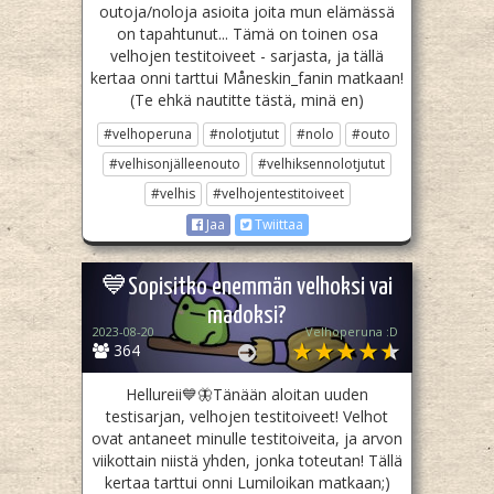
outoja/noloja asioita joita mun elämässä
on tapahtunut... Tämä on toinen osa
velhojen testitoiveet - sarjasta, ja tällä
kertaa onni tarttui Måneskin_fanin matkaan!
(Te ehkä nautitte tästä, minä en)
#velhoperuna
#nolotjutut
#nolo
#outo
#velhisonjälleenouto
#velhiksennolotjutut
#velhis
#velhojentestitoiveet
Jaa
Twiittaa
💙Sopisitko enemmän velhoksi vai
madoksi?
2023-08-20
Velhoperuna :D
364
Hellureii💙🦋Tänään aloitan uuden
testisarjan, velhojen testitoiveet! Velhot
ovat antaneet minulle testitoiveita, ja arvon
viikottain niistä yhden, jonka toteutan! Tällä
kertaa tarttui onni Lumiloikan matkaan;)