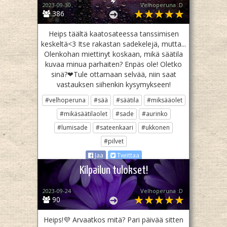
2023-09-30
Velhoperuna :D
386
Heips täältä kaatosateessa tanssimisen
keskeltä<3 Itse rakastan sadekelejä, mutta...
Olenkohan miettinyt koskaan, mikä säätila
kuvaa minua parhaiten? Enpäs ole! Oletko
sinä?❤Tule ottamaan selvää, niin saat
vastauksen siihenkin kysymykseen!
#velhoperuna
#sää
#säätila
#miksääolet
#mikäsäätilaolet
#sade
#aurinko
#lumisade
#sateenkaari
#ukkonen
#pilvet
Jaa
Twiittaa
Kilpailun tulokset!
2023-09-24
Velhoperuna :D
90
Heips!💜 Arvaatkos mitä? Pari päivää sitten