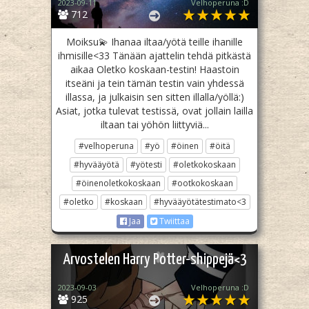
2023-09-11
Velhoperuna :D
712
Moiksu💫 Ihanaa iltaa/yötä teille ihanille
ihmisille<33 Tänään ajattelin tehdä pitkästä
aikaa Oletko koskaan-testin! Haastoin
itseäni ja tein tämän testin vain yhdessä
illassa, ja julkaisin sen sitten illalla/yöllä:)
Asiat, jotka tulevat testissä, ovat jollain lailla
iltaan tai yöhön liittyviä...
#velhoperuna
#yö
#öinen
#öitä
#hyvääyötä
#yötesti
#oletkokoskaan
#öinenoletkokoskaan
#ootkokoskaan
#oletko
#koskaan
#hyvääyötätestimato<3
Jaa
Twiittaa
Arvostelen Harry Potter-shippejä<3
2023-09-03
Velhoperuna :D
925