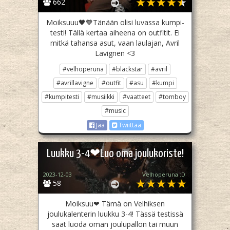
662
Moiksuuu🖤🧡Tänään olisi luvassa kumpi-
testi! Tällä kertaa aiheena on outfitit. Ei
mitkä tahansa asut, vaan laulajan, Avril
Lavignen <3
#velhoperuna
#blackstar
#avril
#avrillavigne
#outfit
#asu
#kumpi
#kumpitesti
#musiikki
#vaatteet
#tomboy
#music
Jaa
Twiittaa
Luukku 3-4❤Luo oma joulukoriste!
2023-12-03
Velhoperuna :D
58
Moiksuu❤ Tämä on Velhiksen
joulukalenterin luukku 3-4! Tässä testissä
saat luoda oman joulupallon tai muun