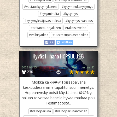
#vastauskysymykseesi
#kysyminultakysymys
#kysyminulta
#kysymys
#kysymyksiäjavastauksia
#kysymys=vastaus
#pitkäntauonjälkeen
#takaisinvelho
#velhisjatkaa
#uusitestipitkästääaikaa
Jaa
Twiittaa
Hyvästi ihana HOPSUUU🦋
2023-06-15
Velhoperuna :D
230
Moikka kaikki❤‍🩹Toissapäivänä
keskuudessamme tapahtui suuri menetys.
Hopeamyrsky poisti käyttäjänsä😭😖Nyt
haluan toivottaa hänelle hyvää matkaa pois
Testimadosta...
#velhoperuna
#velhoperunantoinen