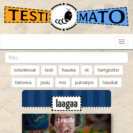
Toggl
Navig
soturikissat
testi
hauska
sk
harrypotter
tietovisa
joulu
moi
putoatjos
hauskat
laagaa
Lewalle
2022-05-10
teuvo123