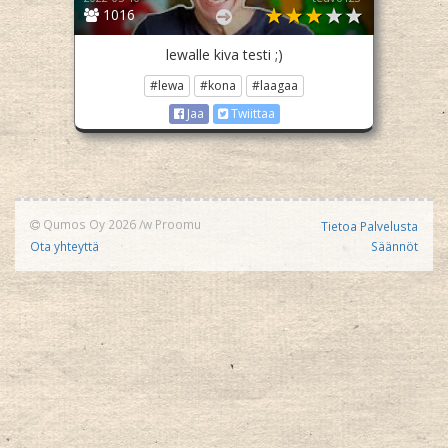
1016
lewalle kiva testi ;)
#lewa
#kona
#laagaa
Jaa
Twiittaa
Qumos Oy 2026
/w
Proomu
Tietoa Palvelusta
Ota yhteyttä
Säännöt