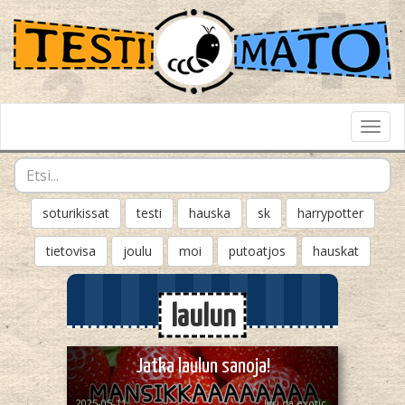
Toggl
Navig
soturikissat
testi
hauska
sk
harrypotter
tietovisa
joulu
moi
putoatjos
hauskat
laulun
Jatka laulun sanoja!
2025-05-11
Jyri da exotic