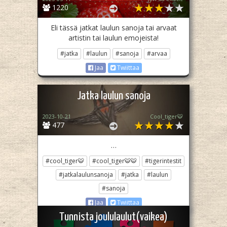
1220
Eli tässä jatkat laulun sanoja tai arvaat
artistin tai laulun emojeista!
#jatka
#laulun
#sanoja
#arvaa
Jaa
Twiittaa
Jatka laulun sanoja
2023-10-21
Cool_tiger🐯
477
…
#cool_tiger🐯
#cool_tiger🐯🐯
#tigerintestit
#jatkalaulunsanoja
#jatka
#laulun
#sanoja
Jaa
Twiittaa
Tunnista joululaulut(vaikea)