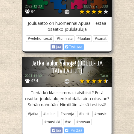
2022-12-23
🧙🏻‍♀️Veleho🧙🏻‍♀️
94
Jouluaatto on huomenna! Apuaa! Testaa
osaatko joululauluja
#velehontestit
#tunnista
#laulun
#sanat
Jaa
Twiittaa
Jatka laulun sanoja! (JOULU- JA
TALVILAULUT)
2021-11-30
Taco
434
Tiedätkö klassisimmat talvibiisit? Entä
osutko joululaulujen kohdalla aina oikeaan?
Sehän nähdään: Nimittäin tässä testissä!
#jatka
#laulun
#sanoja
#biisit
#music
#musiikki
#xd
#nowau
Jaa
Twiittaa