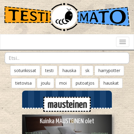
Toggl
Navig
soturikissat
testi
hauska
sk
harrypotter
tietovisa
joulu
moi
putoatjos
hauskat
mausteinen
Kuinka MAUSTEINEN olet
2022-01-27
pihvitaivas