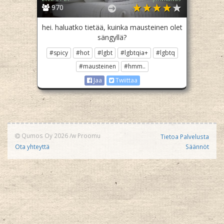
970
hei. haluatko tietää, kuinka mausteinen olet
sängyllä?
#spicy
#hot
#lgbt
#lgbtqia+
#lgbtq
#mausteinen
#hmm..
Jaa
Twiittaa
Qumos Oy 2026
/w
Proomu
Tietoa Palvelusta
Ota yhteyttä
Säännöt