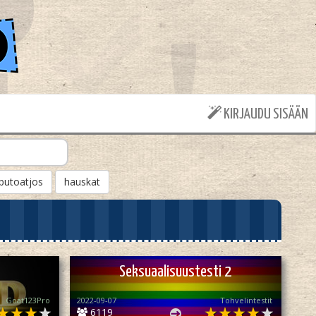
KIRJAUDU SISÄÄN
putoatjos
hauskat
Seksuaalisuustesti 2
Goat123Pro
2022-09-07
Tohvelintestit
6119