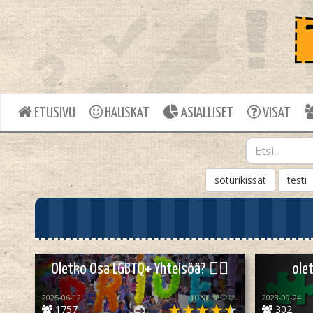
ETUSIVU
HAUSKAT
ASIALLISET
VISAT
soturikissat
testi
Oletko Osa LGBTQ+ Yhteisöä? 🏳️‍🌈
ole
2025-06-12
𝐉𝐔𝐍𝐄 🧡🤍🩷
2023-09-24
1757
302