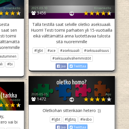
Kissankello
2021-03-10
Kissankello
3456
sesta
Tällä testillä saat selville oletko aseksuaali.
 saat sen
Huom! Testi toimii parhaiten yli 15-vuotiailla
sti toimii
eikä välttämättä anna luotettavaa tulosta
 välttämättä
sitä nuoremmille
nuoremmille
#lgbt
#ace
#aseksuaali
#seksuaalisuus
autuminen
#seksuaalivähemmistöt
li
#bi
Jaa
Twiittaa
oletko homo?
2020-05-05
Aiju
 (tarkka
1472
mildde
Oletkohan sittenkään hetero :))
ay,
#lgbt
#lgbtq
#lesbo
ero vai bi
Jaa
Twiittaa