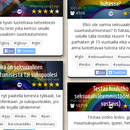
hukassa?
Mommy Long Legs
2021-03-11
4106
 hyvin luotettava tieteelisesti
Etkö ole varma seksuaali
tu testi joka kertoo sinulle
suuntautumisestasi? Ei hätää,
uaalisen suuntautumisesi
selville tällä testillä! Huom! Te
parhaiten yli 15-vuotiailla eikä
#lgbtq
#lgbtq+
#lgbt
anna luotettavaa tulosta sitä 
Jaa
Twiittaa
#lgbt
#seksuaalisuus
#suunt
#lesbo
#hetero
#aseksuaa
ikä on seksuaalinen
Jaa
Twiittaa
tumisesta tai sukupuolesi
Valkoinen susi
Testaa kuulutko
 nyt päätellä kenestä tykkäät, tai
seksuaalivähemmistöön!
2020-02-06
ollenkaan. Ja sukupuoleakin, jos
vastaus)
10719
sille linjalle lähdemme!
#gay
#lesbo
#bi
#pan
Testaa ootko lesbo, g
muunsukupuolinen, queer, het
li
#aromantikko
#nonbinary