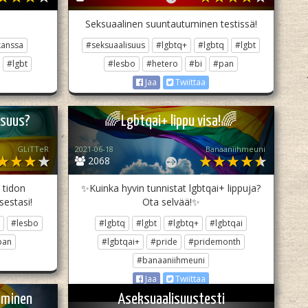
Seksuaalinen suuntautuminen testissä!
kanssa
#seksuaalisuus
#lgbtq+
#lgbtq
#lgbt
#lgbt
#lesbo
#hetero
#bi
#pan
Jaa
Twiittaa
isuus?
🌈Lgbtqai+ lippu visa!🌈
GLiTTeR
2021-06-18
Banaaniihmeuni
2068
 tidon
✨Kuinka hyvin tunnistat lgbtqai+ lippuja?
sestasi!
Ota selvää!✨
#lesbo
#lgbtq
#lgbt
#lgbtq+
#lgbtqai
pan
#lgbtqai+
#pride
#pridemonth
#banaaniihmeuni
Jaa
Twiittaa
uminen
Aseksuaalisuustesti