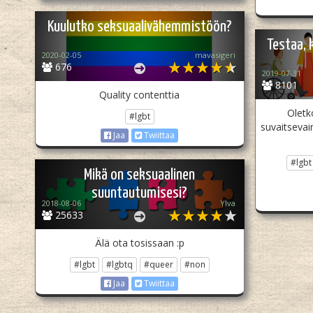
Kuulutko seksuaalivähemmistöön?
Testaa, 
2020-02-05
mavasigeri
676
2019-07-31
8101
Quality contenttia
Oletk
#lgbt
suvaitsevain
Jaa
Twiittaa
#lgbt
Mikä on seksuaalinen
suuntautumisesi?
2018-08-06
Ylva
25633
Älä ota tosissaan :p
#lgbt
#lgbtq
#queer
#non
Jaa
Twiittaa