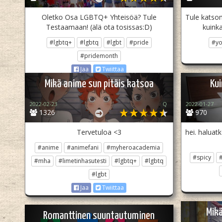
Oletko Osa LGBTQ+ Yhteisöä? Tule
Tule katsom
Testaamaan! (älä ota tosissas:D)
kuinka
#lgbtq+
#lgbtq
#lgbt
#pride
#yo
#pridemonth
Jaa
Twiittaa
Mikä anime sun pitäis katsoa
Ku
2022-02-23
Q
2022-01-27
1326
970
Tervetuloa <3
hei. haluat
#anime
#animefani
#myheroacademia
#spicy
#mha
#limetinhasutesti
#lgbtq+
#lgbtq
#lgbt
Jaa
Twiittaa
Mikä
Romanttinen suuntautuminen