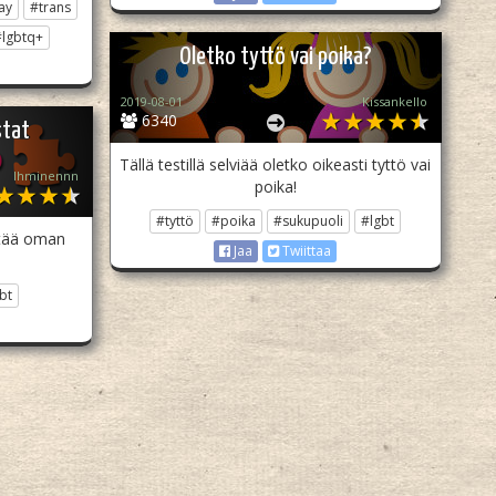
ay
#trans
#lgbtq+
Oletko tyttö vai poika?
2019-08-01
Kissankello
6340
stat
Tällä testillä selviää oletko oikeasti tyttö vai
Ihminennn
poika!
#tyttö
#poika
#sukupuoli
#lgbt
etää oman
Jaa
Twiittaa
bt