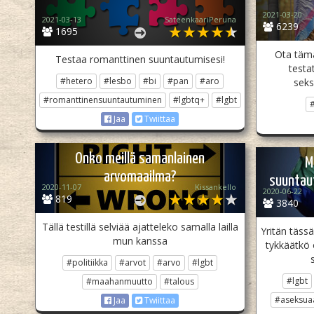
2021-03-20
2021-03-13
SateenkaariPeruna
6239
1695
Ota tämä
Testaa romanttinen suuntautumisesi!
testat
#hetero
#lesbo
#bi
#pan
#aro
seks
#romanttinensuuntautuminen
#lgbtq+
#lgbt
Jaa
Twiittaa
Onko meillä samanlainen
M
arvomaailma?
suuntau
2020-11-07
Kissankello
2020-06-22
819
3840
Tällä testillä selviää ajatteleko samalla lailla
Yritän tässä
mun kanssa
tykkäätkö 
#politiikka
#arvot
#arvo
#lgbt
#lgbt
#maahanmuutto
#talous
#aseksuaa
Jaa
Twiittaa