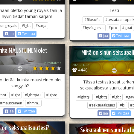
aan oletko young royals fani ja
Testi
 hyvin tiedät tämän sarjan!
#filosofia
#testataantopin
ungroyals
#lgbt
#sarja
#hyvät_testit
#pro
#goat
Jaa
Twiittaa
Jaa
Twiittaa
inka MAUSTEINEN olet
Mikä on sinun seksuaal
pihvitaivas
2021-11-22
4448
ko tietää, kuinka mausteinen olet
Tässä testissä saat tarkan
sängyllä?
seksuaalisesta suuntautumi
#hot
#lgbt
#lgbtqia+
#lgbtq
#lgbtq+
#lgbtq
#lgbt
#gay
#mausteinen
#hmm..
#seksuaalisuus
#bi
#
Jaa
Twiittaa
Jaa
Twiittaa
 on seksuaalisuutesi?
Seksuaalinen suuntaut