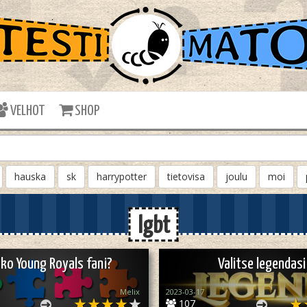
VELHOT
SHOP
hauska
sk
harrypotter
tietovisa
joulu
moi
lgbt
tko Young Royals fani?
Valitse legendasi
Melix
2023-03-17
107