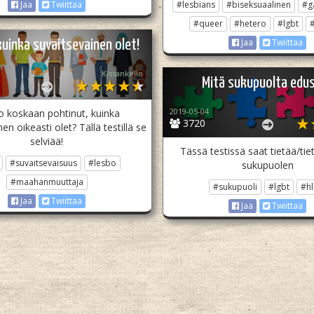
#lesbians
#biseksuaalinen
#g
Jaa
Twiittaa
#queer
#hetero
#lgbt
Jaa
Twiittaa
kuinka suvaitsevainen olet!
Kissankello
Mitä sukupuolta edu
2019-05-04
o koskaan pohtinut, kuinka
3720
en oikeasti olet? Tällä testillä se
selviää!
Tässä testissä saat tietää/ti
#suvaitsevaisuus
#lesbo
sukupuolen
#maahanmuuttaja
#sukupuoli
#lgbt
#hl
Jaa
Twiittaa
Jaa
Twiittaa