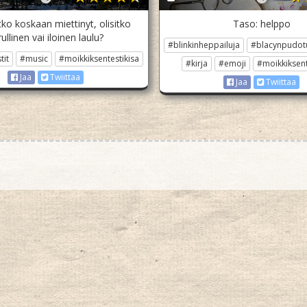
ko koskaan miettinyt, olisitko
Taso: helppo
ullinen vai iloinen laulu?
#blinkinheppailuja
#blacynpudot
tit
#music
#moikkiksentestikisa
#kirja
#emoji
#moikkiksent
Jaa
Twiittaa
Jaa
Twiittaa