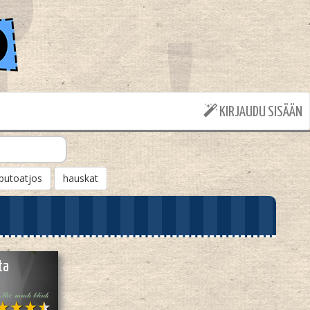
KIRJAUDU SISÄÄN
putoatjos
hauskat
ta
𝒯𝒽𝑒 𝓂𝓂𝒽 𝒷𝓁𝒾𝓃𝓀