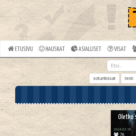
ETUSIVU
HAUSKAT
ASIALLISET
VISAT
soturikissat
testi
Oletko s
2024-03-19
76