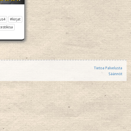
us4
#kirjat
estikisa
Tietoa Palvelusta
Säännöt