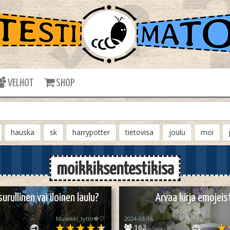
VELHOT
SHOP
hauska
sk
harrypotter
tietovisa
joulu
moi
moikkiksentestikisa
urullinen vai iloinen laulu?
Arvaa kirja emojeis
Musiikki_tyttö🍓🤍
2024-03-16
162