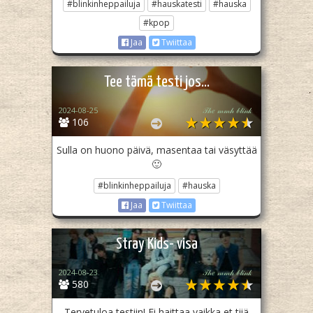
#blinkinheppailuja
#hauskatesti
#hauska
#kpop
Jaa
Twiittaa
Tee tämä testi jos...
2024-08-25
𝒯𝒽𝑒 𝓂𝓂𝒽 𝒷𝓁𝒾𝓃𝓀
106
Sulla on huono päivä, masentaa tai väsyttää
🙂
#blinkinheppailuja
#hauska
Jaa
Twiittaa
Stray Kids- visa
2024-08-23
𝒯𝒽𝑒 𝓂𝓂𝒽 𝒷𝓁𝒾𝓃𝓀
580
Tervetuloa testiin! Ei haittaa vaikka et tiiä