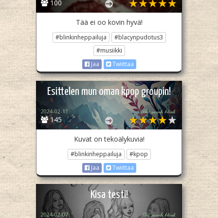
100
Tää ei oo kovin hyvä!
#blinkinheppailuja
#blacynpudotus3
#musiikki
Jaa
Twiittaa
Esittelen mun oman kpop groupin!
2024-02-11
𝒯𝒽𝑒 𝓂𝓂𝒽 𝒷𝓁𝒾𝓃𝓀
145
Kuvat on tekoälykuvia!
#blinkinheppailuja
#kpop
Jaa
Twiittaa
Kisa testi!
2024-02-07
𝒯𝒽𝑒 𝓂𝓂𝒽 𝒷𝓁𝒾𝓃𝓀