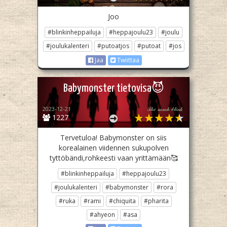
Joo
#blinkinheppailuja
#heppajoulu23
#joulu
#joulukalenteri
#putoatjos
#putoat
#jos
Jaa
Twiittaa
Babymonster tietovisa😈
2023-12-21
𝒯𝒽𝑒 𝓂𝓂𝒽 𝒷𝓁𝒾𝓃𝓀
1227
Tervetuloa! Babymonster on siis
korealainen viidennen sukupolven
tyttöbändi,rohkeesti vaan yrittämään🥰
#blinkinheppailuja
#heppajoulu23
#joulukalenteri
#babymonster
#rora
#ruka
#rami
#chiquita
#pharita
#ahyeon
#asa