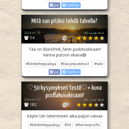
Jaa
Twiittaa
Mitä sun pitäisi tehdä talvella?
2024-01-19
𝒯𝒽𝑒 𝓂𝓂𝒽 𝒷𝓁𝒾𝓃𝓀
54
Tää on BlackPink_fanin pudotuskisaan!
Varma putoon ekana😅
#blinkinheppailuja
#blacynpudotus1
#talvi
Jaa
Twiittaa
♡50 kysymyksen testi!♡+ kuva
proffakuvakisaan!
2024-01-17
𝒯𝒽𝑒 𝓂𝓂𝒽 𝒷𝓁𝒾𝓃𝓀
182
Käytin tän tekemiseen aika paljon vaivaa
#blinkinheppailuja
#50
#therianproffa