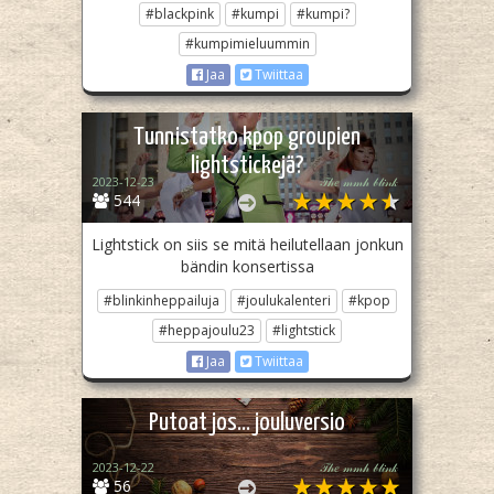
#blackpink
#kumpi
#kumpi?
#kumpimieluummin
Jaa
Twiittaa
Tunnistatko kpop groupien
lightstickejä?
2023-12-23
𝒯𝒽𝑒 𝓂𝓂𝒽 𝒷𝓁𝒾𝓃𝓀
544
Lightstick on siis se mitä heilutellaan jonkun
bändin konsertissa
#blinkinheppailuja
#joulukalenteri
#kpop
#heppajoulu23
#lightstick
Jaa
Twiittaa
Putoat jos... jouluversio
2023-12-22
𝒯𝒽𝑒 𝓂𝓂𝒽 𝒷𝓁𝒾𝓃𝓀
56