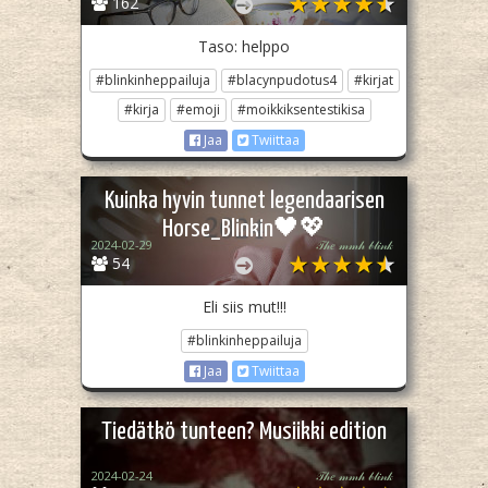
162
Taso: helppo
#blinkinheppailuja
#blacynpudotus4
#kirjat
#kirja
#emoji
#moikkiksentestikisa
Jaa
Twiittaa
Kuinka hyvin tunnet legendaarisen
Horse_Blinkin🖤💖
2024-02-29
𝒯𝒽𝑒 𝓂𝓂𝒽 𝒷𝓁𝒾𝓃𝓀
54
Eli siis mut!!!
#blinkinheppailuja
Jaa
Twiittaa
Tiedätkö tunteen? Musiikki edition
2024-02-24
𝒯𝒽𝑒 𝓂𝓂𝒽 𝒷𝓁𝒾𝓃𝓀