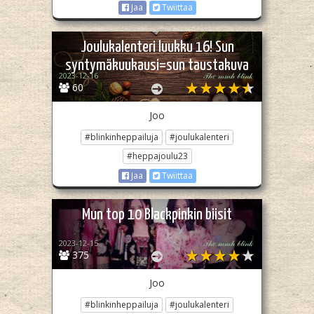
Jaa
Twiittaa
Joulukalenteri luukku 16! Sun
syntymäkuukausi=sun taustakuva
2023-12-16
𝒯𝒽𝑒 𝓂𝓂𝒽 𝒷𝓁𝒾𝓃𝓀
60
Joo
#blinkinheppailuja
#joulukalenteri
#heppajoulu23
Jaa
Twiittaa
Mun top 10 Blackpinkin biisit
2023-12-15
𝒯𝒽𝑒 𝓂𝓂𝒽 𝒷𝓁𝒾𝓃𝓀
375
Joo
#blinkinheppailuja
#joulukalenteri