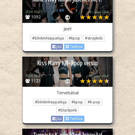
2024-10-27
𝒯𝒽𝑒 𝓂𝓂𝒽 𝒷𝓁𝒾𝓃𝓀
1092
Jee!!
#blinkinheppailuja
#kpop
#straykids
Jaa
Twiittaa
Kiss Marry Kill- kpop versio
2024-10-25
𝒯𝒽𝑒 𝓂𝓂𝒽 𝒷𝓁𝒾𝓃𝓀
1123
Tervetuloa!
#blinkinheppailuja
#kpop
#k-pop
#blackpink
Jaa
Twiittaa