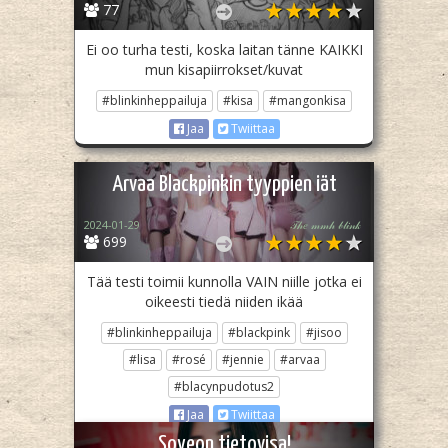
77
Ei oo turha testi, koska laitan tänne KAIKKI
mun kisapiirrokset/kuvat
#blinkinheppailuja
#kisa
#mangonkisa
Jaa
Twiittaa
Arvaa Blackpinkin tyyppien iät
2024-01-29
𝒯𝒽𝑒 𝓂𝓂𝒽 𝒷𝓁𝒾𝓃𝓀
699
Tää testi toimii kunnolla VAIN niille jotka ei
oikeesti tiedä niiden ikää
#blinkinheppailuja
#blackpink
#jisoo
#lisa
#rosé
#jennie
#arvaa
#blacynpudotus2
Jaa
Twiittaa
Soyeon tietovisa!