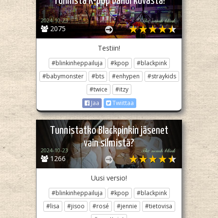
Tunnista K-pop bändi kuvasta!
2024-10-23
𝒯𝒽𝑒 𝓂𝓂𝒽 𝒷𝓁𝒾𝓃𝓀
2075
Testiin!
#blinkinheppailuja
#kpop
#blackpink
#babymonster
#bts
#enhypen
#straykids
#twice
#itzy
Jaa
Twiittaa
Tunnistatko Blackpinkin jäsenet
vain silmistä?
2024-10-23
𝒯𝒽𝑒 𝓂𝓂𝒽 𝒷𝓁𝒾𝓃𝓀
1266
Uusi versio!
#blinkinheppailuja
#kpop
#blackpink
#lisa
#jisoo
#rosé
#jennie
#tietovisa