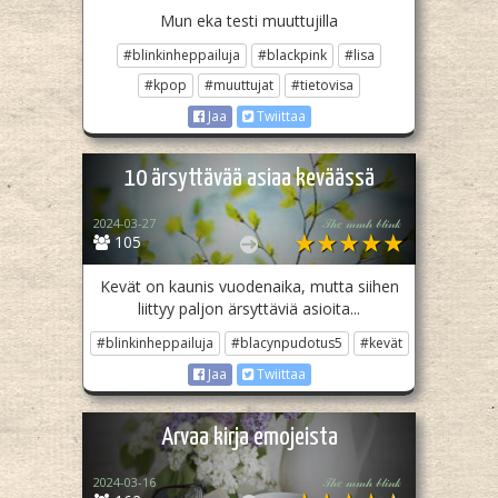
Mun eka testi muuttujilla
#blinkinheppailuja
#blackpink
#lisa
#kpop
#muuttujat
#tietovisa
Jaa
Twiittaa
10 ärsyttävää asiaa keväässä
2024-03-27
𝒯𝒽𝑒 𝓂𝓂𝒽 𝒷𝓁𝒾𝓃𝓀
105
Kevät on kaunis vuodenaika, mutta siihen
liittyy paljon ärsyttäviä asioita...
#blinkinheppailuja
#blacynpudotus5
#kevät
Jaa
Twiittaa
Arvaa kirja emojeista
2024-03-16
𝒯𝒽𝑒 𝓂𝓂𝒽 𝒷𝓁𝒾𝓃𝓀