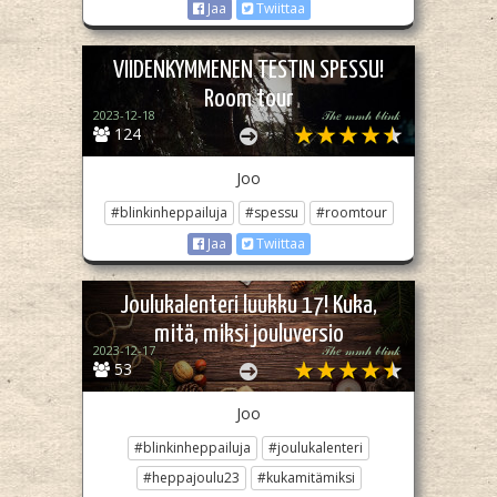
Jaa
Twiittaa
VIIDENKYMMENEN TESTIN SPESSU!
Room tour
2023-12-18
𝒯𝒽𝑒 𝓂𝓂𝒽 𝒷𝓁𝒾𝓃𝓀
124
Joo
#blinkinheppailuja
#spessu
#roomtour
Jaa
Twiittaa
Joulukalenteri luukku 17! Kuka,
mitä, miksi jouluversio
2023-12-17
𝒯𝒽𝑒 𝓂𝓂𝒽 𝒷𝓁𝒾𝓃𝓀
53
Joo
#blinkinheppailuja
#joulukalenteri
#heppajoulu23
#kukamitämiksi