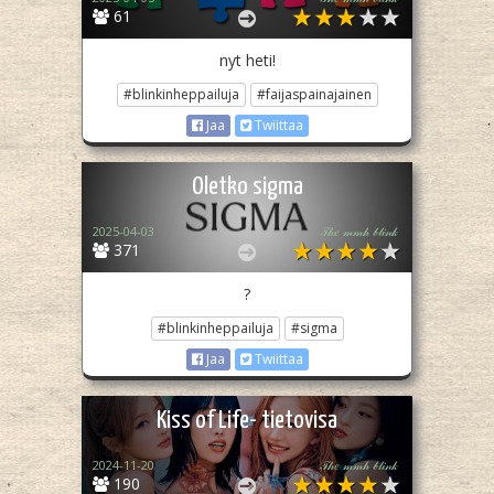
61
nyt heti!
#blinkinheppailuja
#faijaspainajainen
Jaa
Twiittaa
Oletko sigma
2025-04-03
𝒯𝒽𝑒 𝓂𝓂𝒽 𝒷𝓁𝒾𝓃𝓀
371
?
#blinkinheppailuja
#sigma
Jaa
Twiittaa
Kiss of Life- tietovisa
2024-11-20
𝒯𝒽𝑒 𝓂𝓂𝒽 𝒷𝓁𝒾𝓃𝓀
190