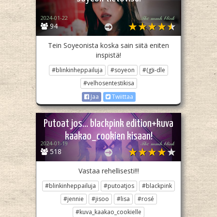
2024-01-22
𝒯𝒽𝑒 𝓂𝓂𝒽 𝒷𝓁𝒾𝓃𝓀
94
Tein Soyeonista koska sain siitä eniten
inspistä!
#blinkinheppailuja
#soyeon
#(g)i-dle
#velhosentestikisa
Jaa
Twiittaa
Putoat jos... blackpink edition+kuva
kaakao_cookien kisaan!
2024-01-19
𝒯𝒽𝑒 𝓂𝓂𝒽 𝒷𝓁𝒾𝓃𝓀
518
Vastaa rehellisesti!!!
#blinkinheppailuja
#putoatjos
#blackpink
#jennie
#jisoo
#lisa
#rosé
#kuva_kaakao_cookielle