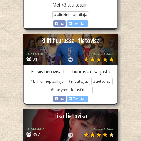
Moi <3 tuu testiin!
#blinkinheppailuja
Jaa
Twiittaa
Rillit huurussa- tietovisa
2024-04-16
𝒯𝒽𝑒 𝓂𝓂𝒽 𝒷𝓁𝒾𝓃𝓀
91
Eli siis tietovisa Rillit huurussa- sarjasta
#blinkinheppailuja
#muuttujat
#tietovisa
#blacynpudotusfinaali
Jaa
Twiittaa
Lisa tietovisa
2024-04-02
𝒯𝒽𝑒 𝓂𝓂𝒽 𝒷𝓁𝒾𝓃𝓀
897