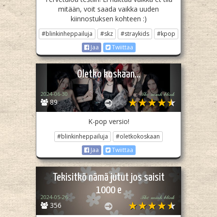
mitään, voit saada vaikka uuden
kiinnostuksen kohteen :)
#blinkinheppailuja
#skz
#straykids
#kpop
Jaa
Twiittaa
Oletko koskaan...
2024-06-30
𝒯𝒽𝑒 𝓂𝓂𝒽 𝒷𝓁𝒾𝓃𝓀
89
K-pop versio!
#blinkinheppailuja
#oletkokoskaan
Jaa
Twiittaa
Tekisitkö nämä jutut jos saisit
1000 e
2024-05-26
𝒯𝒽𝑒 𝓂𝓂𝒽 𝒷𝓁𝒾𝓃𝓀
356