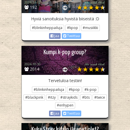
2024-11-02
𝒯𝒽𝑒 𝓂𝓂𝒽 𝒷𝓁𝒾𝓃𝓀
192
Hyviä sanoituksia hyvistä biiseistä :D
#blinkinheppailuja
#kpop
#musiikki
Jaa
Twiittaa
Kumpi k-pop group?
2024-10-30
𝒯𝒽𝑒 𝓂𝓂𝒽 𝒷𝓁𝒾𝓃𝓀
2014
Tervetuloa testiin!
#blinkinheppailuja
#kpop
#k-pop
#blackpink
#itzy
#straykids
#bts
#twice
#enhypen
Jaa
Twiittaa
Kuka Stray kidsin jäsenet olet?