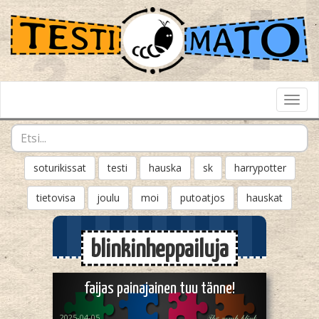
Toggl
Navig
soturikissat
testi
hauska
sk
harrypotter
tietovisa
joulu
moi
putoatjos
hauskat
blinkinheppailuja
faijas painajainen tuu tänne!
2025-04-05
𝒯𝒽𝑒 𝓂𝓂𝒽 𝒷𝓁𝒾𝓃𝓀