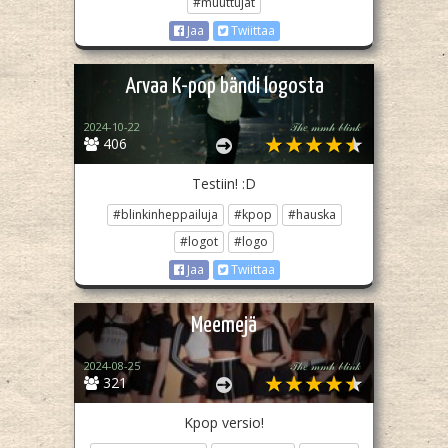
#muuttujat
Jaa
Twiittaa
Arvaa K-pop bändi logosta
2024-10-22
𝒯𝒽𝑒 𝓂𝓂𝒽 𝒷𝓁𝒾𝓃𝓀
406
Testiin! :D
#blinkinheppailuja
#kpop
#hauska
#logot
#logo
Jaa
Twiittaa
Meemejä
2024-08-25
𝒯𝒽𝑒 𝓂𝓂𝒽 𝒷𝓁𝒾𝓃𝓀
321
Kpop versio!