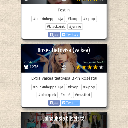
Testiin!
#blinkinheppailuja
#kpop
#k-pop
#blackpink
#jennie
Jaa
Twiittaa
Rosé- tietovisa (vaikea)
2024-11-05
𝒯𝒽𝑒 𝓂𝓂𝒽 𝒷𝓁𝒾𝓃𝓀
1276
Extra vaikea tietovisa BP:n Rosésta!
#blinkinheppailuja
#kpop
#k-pop
#blackpink
#rosé
#musiikki
Jaa
Twiittaa
Lainauksia biiseistä!