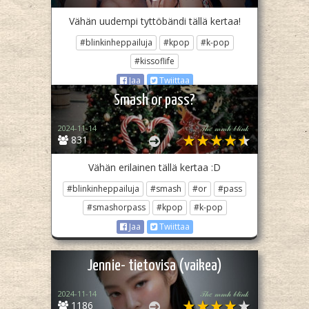
Vähän uudempi tyttöbändi tällä kertaa!
#blinkinheppailuja
#kpop
#k-pop
#kissoflife
Jaa
Twiittaa
Smash or pass?
2024-11-14
𝒯𝒽𝑒 𝓂𝓂𝒽 𝒷𝓁𝒾𝓃𝓀
831
Vähän erilainen tällä kertaa :D
#blinkinheppailuja
#smash
#or
#pass
#smashorpass
#kpop
#k-pop
Jaa
Twiittaa
Jennie- tietovisa (vaikea)
2024-11-14
𝒯𝒽𝑒 𝓂𝓂𝒽 𝒷𝓁𝒾𝓃𝓀
1186