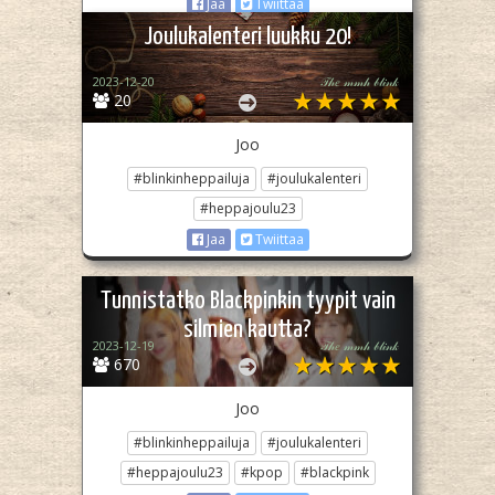
Jaa
Twiittaa
Joulukalenteri luukku 20!
2023-12-20
𝒯𝒽𝑒 𝓂𝓂𝒽 𝒷𝓁𝒾𝓃𝓀
20
Joo
#blinkinheppailuja
#joulukalenteri
#heppajoulu23
Jaa
Twiittaa
Tunnistatko Blackpinkin tyypit vain
silmien kautta?
2023-12-19
𝒯𝒽𝑒 𝓂𝓂𝒽 𝒷𝓁𝒾𝓃𝓀
670
Joo
#blinkinheppailuja
#joulukalenteri
#heppajoulu23
#kpop
#blackpink