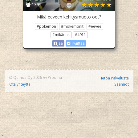
1399
Mikä eeveen kehitysmuoto oot?
#pokemon
#mokemonit
#eevee
#mikäolet
#4911
Jaa
Twiittaa
Qumos Oy 2026
/w
Proomu
Tietoa Palvelusta
Ota yhteyttä
Säännöt