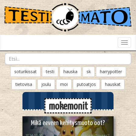
Toggl
Navig
soturikissat
testi
hauska
sk
harrypotter
tietovisa
joulu
moi
putoatjos
hauskat
mokemonit
Mikä eeveen kehitysmuoto oot?
2024-12-10
peaceandlovee<3