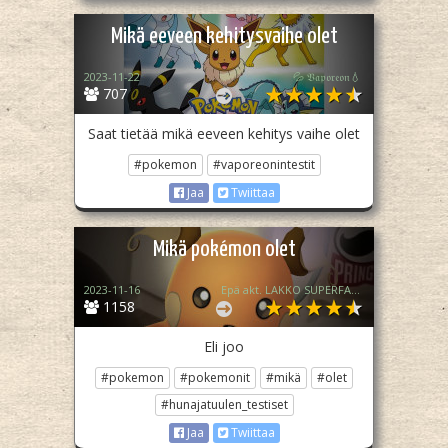
Mikä eeveen kehitysvaihe olet
2023-11-22
💦 𝔙𝔞𝔭𝔬𝔯𝔢𝔬𝔫💧
707
Saat tietää mikä eeveen kehitys vaihe olet
#pokemon
#vaporeonintestit
Jaa
Twiittaa
Mikä pokémon olet
2023-11-16
Epä akt. LAKKO SUPERFANI/🍯HUNAJATUULI💨
1158
Eli joo
#pokemon
#pokemonit
#mikä
#olet
#hunajatuulen_testiset
Jaa
Twiittaa