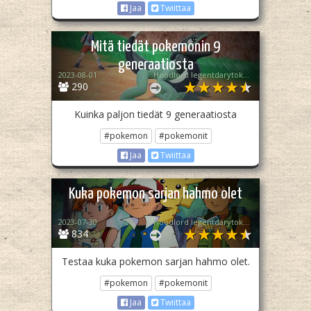
Jaa
Twiittaa
Mitä tiedät pokemonin 9
generaatiosta
2023-08-01
Hoodlord legentdarytokky
290
Kuinka paljon tiedät 9 generaatiosta
#pokemon
#pokemonit
Jaa
Twiittaa
Kuka pokemon sarjan hahmo olet
2023-07-30
Hoodlord legentdarytokky
834
Testaa kuka pokemon sarjan hahmo olet.
#pokemon
#pokemonit
Jaa
Twiittaa