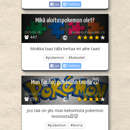
Jaa
Twiittaa
Mikä aloituspokemon olet?
2025-06-08
Moderni Penaali✏️ 2.0
447
Moikka taas tällä kertaa eri aihe taas!
#pokemon
#kukaolet
Jaa
Twiittaa
Mun (outo) pokémon teoria🐭
2025-03-20
𝙻𝚒𝚎🐭🐭¯\_(ツ)_/¯
259
Joo tää on yks mun keksimistä pokemon
teorioista🐭🐭
#pokemon
#teoria