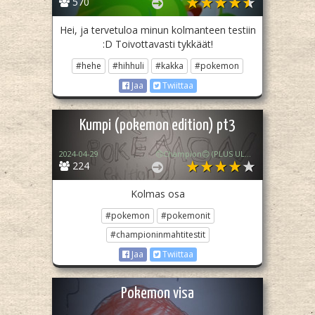
570
Hei, ja tervetuloa minun kolmanteen testiin
:D Toivottavasti tykkäät!
#hehe
#hihhuli
#kakka
#pokemon
Jaa
Twiittaa
Kumpi (pokemon edition) pt3
2024-04-29
🙃Champion🙃 (PLUS ULTRA)
224
Kolmas osa
#pokemon
#pokemonit
#championinmahtitestit
Jaa
Twiittaa
Pokemon visa