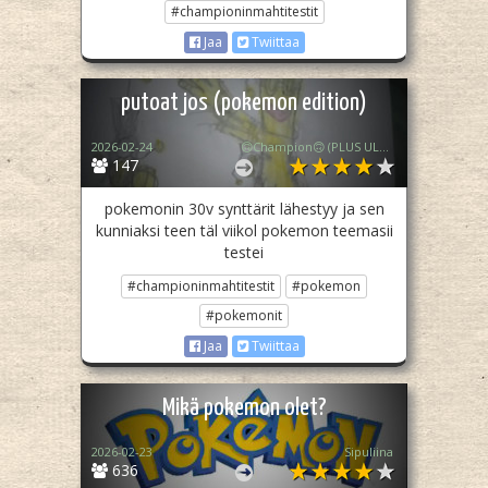
#championinmahtitestit
Jaa
Twiittaa
putoat jos (pokemon edition)
2026-02-24
🙃Champion🙃 (PLUS ULTRA)
147
pokemonin 30v synttärit lähestyy ja sen
kunniaksi teen täl viikol pokemon teemasii
testei
#championinmahtitestit
#pokemon
#pokemonit
Jaa
Twiittaa
Mikä pokemon olet?
2026-02-23
Sipuliina
636