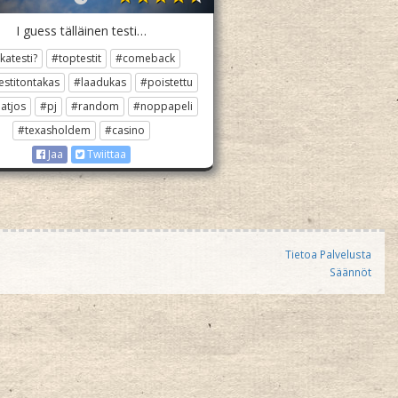
I guess tälläinen testi…
katesti?
#toptestit
#comeback
estitontakas
#laadukas
#poistettu
atjos
#pj
#random
#noppapeli
#texasholdem
#casino
Jaa
Twiittaa
Tietoa Palvelusta
Säännöt