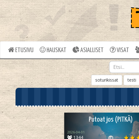
ETUSIVU
HAUSKAT
ASIALLISET
VISAT
soturikissat
testi
Putoat jos (PITKÄ)
2026-04-01
1344