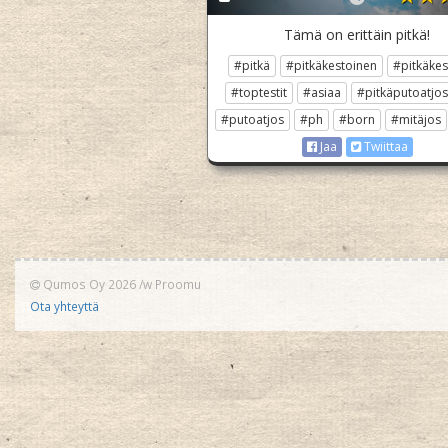
Tämä on erittäin pitkä!
#pitkä
#pitkäkestoinen
#pitkäkes
#toptestit
#asiaa
#pitkäputoatjos
#putoatjos
#ph
#born
#mitäjos
Jaa
Twiittaa
Qumos Oy 2026
/w
Proomu
Ota yhteyttä