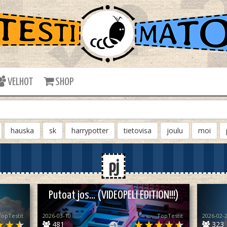
VELHOT
SHOP
hauska
sk
harrypotter
tietovisa
joulu
moi
pj
Putoat jos… (VIDEOPELI EDITION!!!)
TopTestit
2026-03-10
TopTestit
2026-02-
481
323