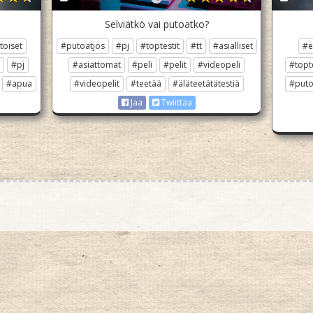
Selviätkö vai putoatko?
toiset
#putoatjos
#pj
#toptestit
#tt
#asialliset
#e
#pj
#asiattomat
#peli
#pelit
#videopeli
#topt
#apua
#videopelit
#teetää
#äläteetätätestiä
#puto
Jaa
Twiittaa