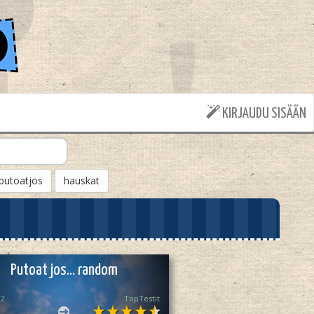
KIRJAUDU SISÄÄN
putoatjos
hauskat
Putoat jos… random
22
TopTestit