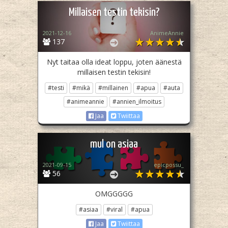
Millaisen testin tekisin?
2021-12-16
AnimeAnnie
137
Nyt taitaa olla ideat loppu, joten äänestä
millaisen testin tekisin!
#testi
#mikä
#millainen
#apua
#auta
#animeannie
#annien_ilmoitus
Jaa
Twiittaa
mul on asiaa
2021-09-15
epicpossu_
56
OMGGGGG
#asiaa
#viral
#apua
Jaa
Twiittaa