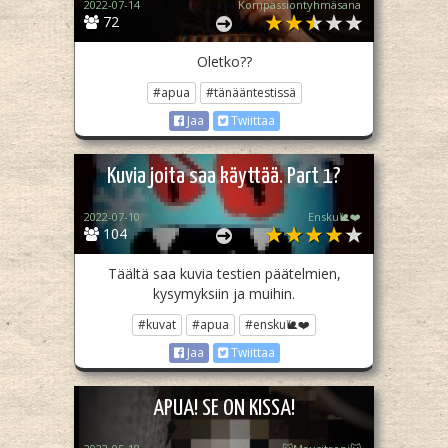
2022-07-14
Kompassiontyhmäsana
72
Oletko??
#apua
#tänääntestissä
Jaa
Twiittaa
Kuvia joita saa käyttää. Part 1?
2022-07-10
Ensku🐌❤️
104
Täältä saa kuvia testien päätelmien,
kysymyksiin ja muihin.
#kuvat
#apua
#ensku🐌❤️
Jaa
Twiittaa
APUA! SE ON KISSA!