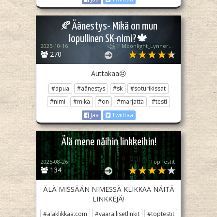
🍂Äänestys- Mikä on mun
lopullinen SK-nimi?🍁
2025-10-16
꧁♡ Moonlight_Lynner_Lover ♡꧂
270
Auttakaa😣
#apua
#äänestys
#sk
#soturikissat
#nimi
#mikä
#on
#marjatta
#testi
Jaa
Twiittaa
Älä mene näihin linkkeihin!
2025-08-26
TopTestit
134
ÄLÄ MISSÄÄN NIMESSÄ KLIKKAA NÄITÄ
LINKKEJÄ!
#äläklikkaa.com
#vaarallisetlinkit
#toptestit