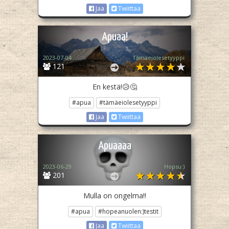
Jaa
Twiittaa
Apuaa!
2023-07-04
Tämäeiolesetyyppi
121
En kestä!😥🤔
#apua
#tämäeiolesetyyppi
Jaa
Twiittaa
Apuaaaa
2023-06-29
Hopsu:)
201
Mulla on ongelma!!
#apua
#hopeanuolen:)testit
Jaa
Twiittaa