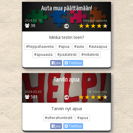
Auta mua päättämään!
2024-03-10
Heppahaaveita
38
Minkä testin teen?
#heppahaaveita
#apua
#auta
#autaapua
#apuaauta
#päätätesti
#mikätesti
Jaa
Twiittaa
Tarviin apua
2024-03-05
✨🍓 Viheraho
501
Tarviin nyt apua
#viherahontestit
#apua
Jaa
Twiittaa