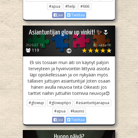
#apua
#help
#666
Jaa
Twiittaa
Asiantuntijan glow up vinkit! ✨🌷
2025-07-15
🏝️•𝑨𝒊𝒌𝒌𝒖•🌺
119
Eli siis tosiaan mun äiti on käynyt paljon
terveyteen ja hyvinvointiin liittyviä asioita
läpi opiskellessaan ja on nykyään myös
tällasen juttujen asiantuntija! Joten osaan
hänen avulla neuvoa teitä Oikeasti jos
tarttet näihin juttuihin toimivia neuvoja😍
#glowup
#glowuptips
#asiantuntijanapua
#apua
#kaunis
Jaa
Twiittaa
Huono päivä?