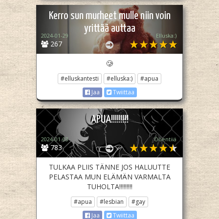
Kerro sun murheet mulle niin voin
yrittää auttaa
2024-01-29
Elluska:)
267
🥲
#elluskantesti
#elluska:)
#apua
Jaa
Twiittaa
APUA!!!!!!!!!
2024-01-03
Ööentiiä
783
TULKAA PLIIS TÄNNE JOS HALUUTTE
PELASTAA MUN ELÄMÄN VARMALTA
TUHOLTA!!!!!!!!!
#apua
#lesbian
#gay
Jaa
Twiittaa