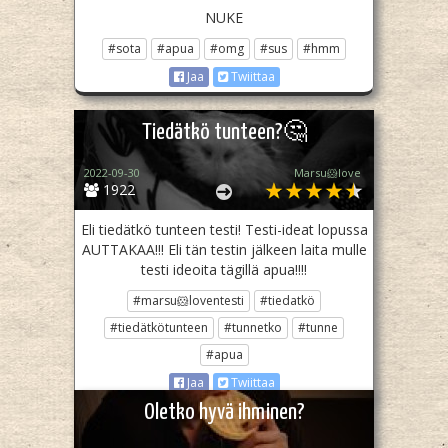
NUKE
#sota
#apua
#omg
#sus
#hmm
Jaa
Twiittaa
Tiedätkö tunteen?🤔
2022-09-30
Marsu🐹love
1922
Eli tiedätkö tunteen testi! Testi-ideat lopussa
AUTTAKAA!!! Eli tän testin jälkeen laita mulle
testi ideoita tägillä apua!!!!
#marsu🐹loventesti
#tiedatkö
#tiedätkötunteen
#tunnetko
#tunne
#apua
Jaa
Twiittaa
Oletko hyvä ihminen?