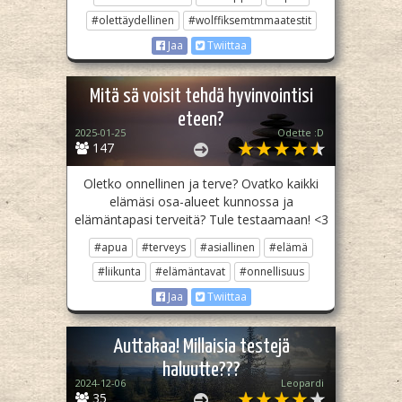
#olettäydellinen
#wolffiksemtmmaatestit
Jaa
Twiittaa
Mitä sä voisit tehdä hyvinvointisi
eteen?
2025-01-25
Odette :D
147
Oletko onnellinen ja terve? Ovatko kaikki
elämäsi osa-alueet kunnossa ja
elämäntapasi terveitä? Tule testaamaan! <3
#apua
#terveys
#asiallinen
#elämä
#liikunta
#elämäntavat
#onnellisuus
Jaa
Twiittaa
Auttakaa! Millaisia testejä
haluutte???
2024-12-06
Leopardi
35