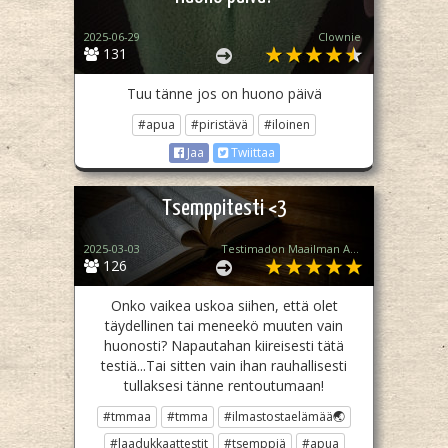
2025-06-29
Clownie
131
Tuu tänne jos on huono päivä
#apua
#piristävä
#iloinen
Jaa
Twiittaa
Tsemppitesti <3
2025-03-03
Testimadon Maailman Ahkerat Apulaiset
126
Onko vaikea uskoa siihen, että olet
täydellinen tai meneekö muuten vain
huonosti? Napautahan kiireisesti tätä
testiä...Tai sitten vain ihan rauhallisesti
tullaksesi tänne rentoutumaan!
#tmmaa
#tmma
#ilmastostaelämää🌏
#laadukkaattestit
#tsemppiä
#apua