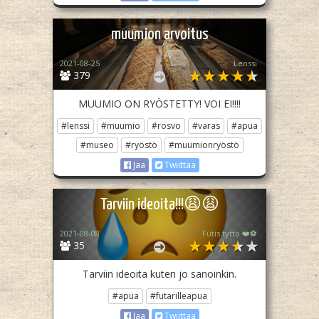
muumion arvoitus
2021-08-25
Lenssi
379
MUUMIO ON RYÖSTETTY! VOI EI!!!!
#lenssi
#muumio
#rosvo
#varas
#apua
#museo
#ryöstö
#muumionryöstö
Jaa
Twiittaa
Tarviin ideoita!!!😩😩
2021-08-08
Futis tyttö ❤️⚽
35
Tarviin ideoita kuten jo sanoinkin.
#apua
#futarilleapua
Jaa
Twiittaa