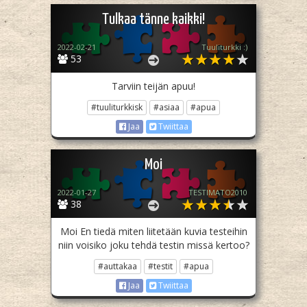
Tulkaa tänne kaikki!
2022-02-21
Tuuliturkki :)
53
Tarviin teijän apuu!
#tuuliturkkisk
#asiaa
#apua
Jaa
Twiittaa
Moi
2022-01-27
TESTIMATO2010
38
Moi En tiedä miten liitetään kuvia testeihin
niin voisiko joku tehdä testin missä kertoo?
#auttakaa
#testit
#apua
Jaa
Twiittaa