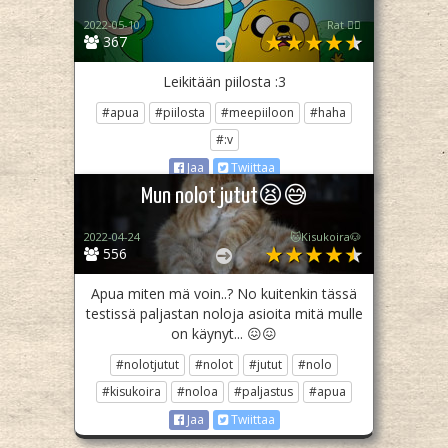
2022-05-10
Rat 🏳️‍🌈
367
Leikitään piilosta :3
#apua
#piilosta
#meepiiloon
#haha
#:v
Jaa
Twiittaa
Mun nolot jutut😫😅
2022-04-24
🐱Kisukoira🐶
556
Apua miten mä voin..? No kuitenkin tässä
testissä paljastan noloja asioita mitä mulle
on käynyt... 😖😖
#nolotjutut
#nolot
#jutut
#nolo
#kisukoira
#noloa
#paljastus
#apua
Jaa
Twiittaa