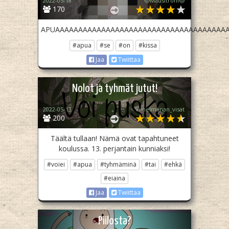
2022-05-18
🐱Mausitroni🐱
170
APUAAAAAAAAAAAAAAAAAAAAAAAAAAAAAAAAAAAAAA
#apua
#se
#on
#kissa
Jaa
Twiittaa
Nolot ja tyhmät jutut!
2022-05-13
Vilhelmiinan_visat
200
Täältä tullaan! Nämä ovat tapahtuneet
koulussa. 13. perjantain kunniaksi!
#voiei
#apua
#tyhmäminä
#tai
#ehkä
#eiaina
Jaa
Twiittaa
Piilosta?