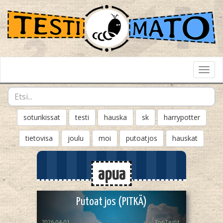
Toggl
Navig
soturikissat
testi
hauska
sk
harrypotter
tietovisa
joulu
moi
putoatjos
hauskat
apua
Putoat jos (PITKÄ)
2026-04-01
TopTestit