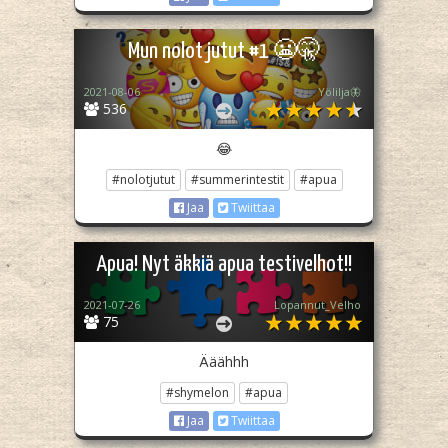
Mun nolot jutut #1 😬🤫
2021-08-06
Yölilja🦋
536
😂
#nolotjutut
#summerintestit
#apua
Jaa
Twiittaa
Apua! Nyt äkkiä apua testivelhot!!
2021-07-26
Lopannut_Velho
75
Ääähhh
#shymelon
#apua
Jaa
Twiittaa