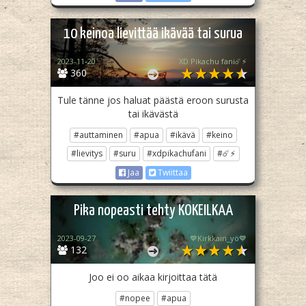
10 keinoa lievittää ikävää tai surua
2023-11-20
XD Pikachu fani☄️⚡
360
Tule tänne jos haluat päästä eroon surusta
tai ikävästä
#auttaminen
#apua
#ikävä
#keino
#lievitys
#suru
#xdpikachufani
#☄️⚡
Jaa
Twiittaa
Pika nopeasti tehty KOKEILKAA
2023-09-27
💙Kirkkain_yö💙
132
Joo ei oo aikaa kirjoittaa tätä
#nopee
#apua