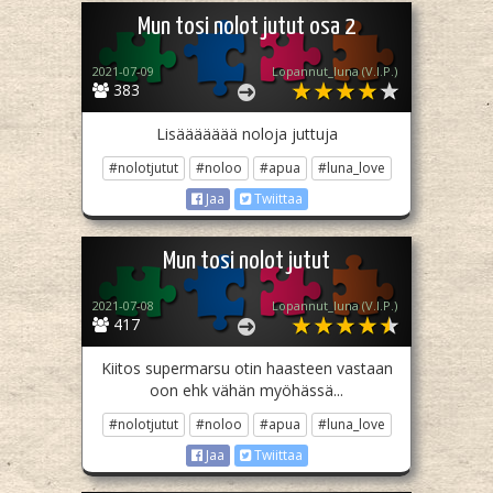
Mun tosi nolot jutut osa 2
2021-07-09
Lopannut_luna (V.I.P.)
383
Lisäääääää noloja juttuja
#nolotjutut
#noloo
#apua
#luna_love
Jaa
Twiittaa
Mun tosi nolot jutut
2021-07-08
Lopannut_luna (V.I.P.)
417
Kiitos supermarsu otin haasteen vastaan
oon ehk vähän myöhässä...
#nolotjutut
#noloo
#apua
#luna_love
Jaa
Twiittaa