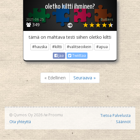
oletko kiltti ihminen?
2021-06-25
Butters
349
tämä on mahtava testi siihen oletko kiltti
#hauska
#kiltti
#valitseoikein
#apua
Jaa
Twiittaa
« Edellinen
Seuraava »
Qumos Oy 2026
/w
Proomu
Tietoa Palvelusta
Ota yhteyttä
Säännöt