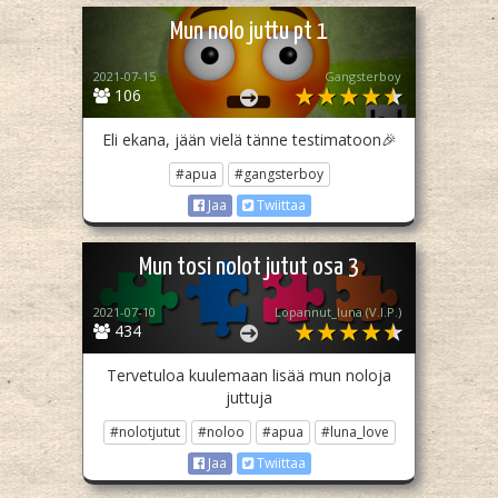
Mun nolo juttu pt 1
2021-07-15
Gangsterboy
106
Eli ekana, jään vielä tänne testimatoon🎉
#apua
#gangsterboy
Jaa
Twiittaa
Mun tosi nolot jutut osa 3
2021-07-10
Lopannut_luna (V.I.P.)
434
Tervetuloa kuulemaan lisää mun noloja
juttuja
#nolotjutut
#noloo
#apua
#luna_love
Jaa
Twiittaa