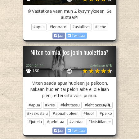
🌼Vastatkaa vaan mun 2 kysymykseen. Se
auttaa🌼
#apua
#leopardi
#asialliset
#hehe
Jaa
Twiittaa
Miten toimia, jos jokin huolettaa?
2024-04-14
𝑳𝒆𝒉𝒕𝒊𝒕𝒂𝒔𝒔𝒖 🍃🐈
180
Miten saada apua huoleen ja pelkoon.
Mikään huolen tai pelon aihe ei ole liian
pieni, ettei siitä voisi puhua.
#apua
#kriisi
#lehtitassu
#lehtitassu🍃🐈
#keskustelu
#apuahuoleen
#huoli
#pelko
#juttelu
#pelottaa
#vantaa
#kriisitilanne
Jaa
Twiittaa