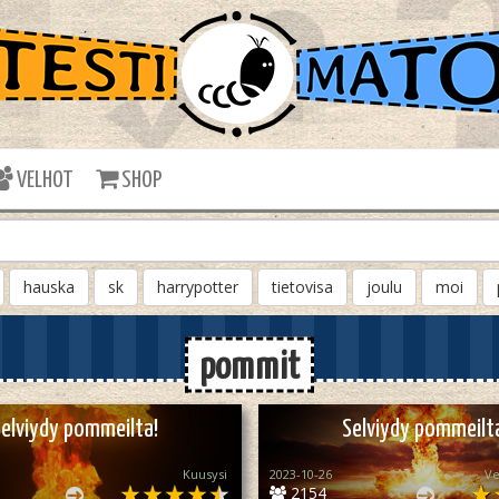
VELHOT
SHOP
hauska
sk
harrypotter
tietovisa
joulu
moi
pommit
elviydy pommeilta!
Selviydy pommeilt
Kuusysi
2023-10-26
Ve
2154