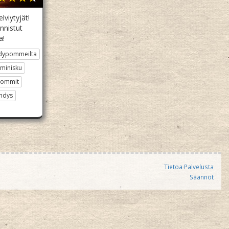
lviytyjät!
nnistut
a!
ydypommeilta
minisku
ommit
hdys
Tietoa Palvelusta
Säännöt