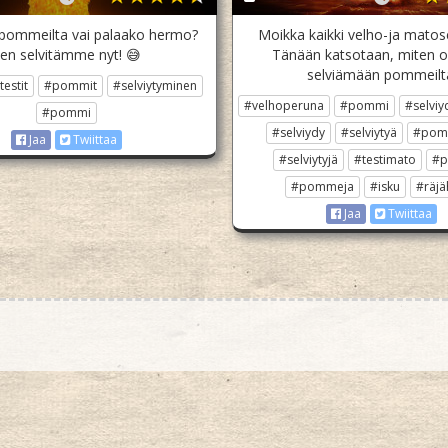
 pommeilta vai palaako hermo?
Moikka kaikki velho-ja matose
en selvitämme nyt! 😅
Tänään katsotaan, miten o
selviämään pommeilt
estit
#pommit
#selviytyminen
#velhoperuna
#pommi
#selvi
#pommi
#selviydy
#selviytyä
#pom
Jaa
Twiittaa
#selviytyjä
#testimato
#p
#pommeja
#isku
#räjä
Jaa
Twiittaa