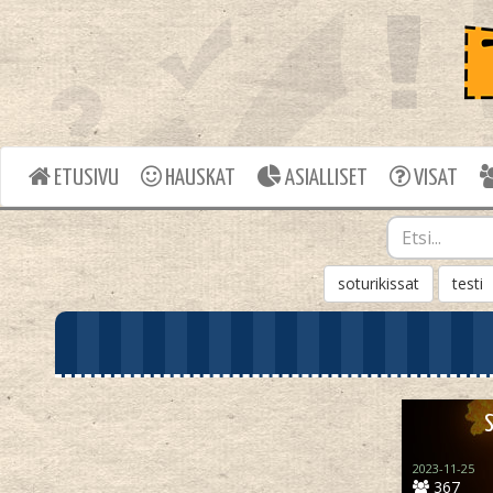
ETUSIVU
HAUSKAT
ASIALLISET
VISAT
soturikissat
testi
S
2023-11-25
367