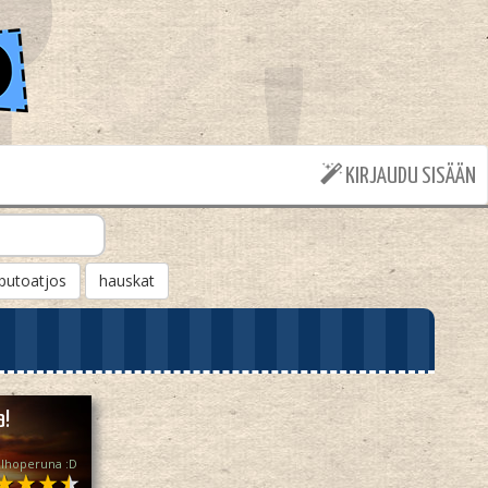
KIRJAUDU SISÄÄN
putoatjos
hauskat
a!
lhoperuna :D