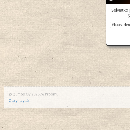
Selviätkö
S
#kuusudent
Qumos Oy 2026
/w
Proomu
Ota yhteyttä