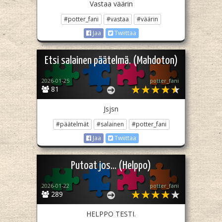
Vastaa väärin
#potter_fani
#vastaa
#väärin
Jaa
Twiittaa
Etsi salainen päätelmä. (Mahdoton)
2026-01-25
potter_fani
81
Jsjsn
#päätelmät
#salainen
#potter_fani
Jaa
Twiittaa
Putoat jos... (Helppo)
2026-01-22
potter_fani
289
HELPPO TESTI.