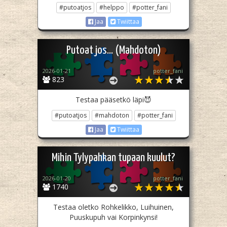
#putoatjos
#helppo
#potter_fani
Jaa
Twiittaa
Putoat jos... (Mahdoton)
2026-01-21
potter_fani
823
Testaa pääsetkö läpi😈
#putoatjos
#mahdoton
#potter_fani
Jaa
Twiittaa
Mihin Tylypahkan tupaan kuulut?
2026-01-20
potter_fani
1740
Testaa oletko Rohkelikko, Luihuinen,
Puuskupuh vai Korpinkynsi!