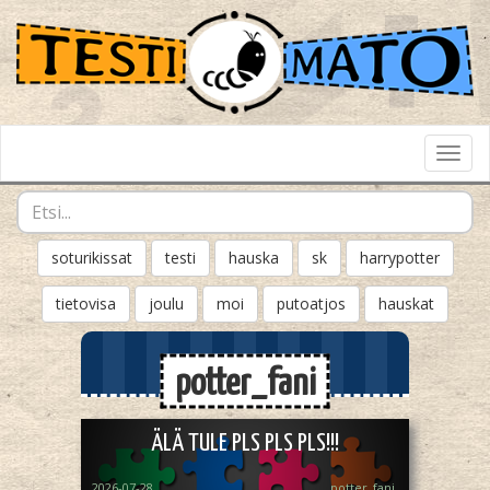
Toggl
Navig
soturikissat
testi
hauska
sk
harrypotter
tietovisa
joulu
moi
putoatjos
hauskat
potter_fani
ÄLÄ TULE PLS PLS PLS!!!
2026-07-28
potter_fani