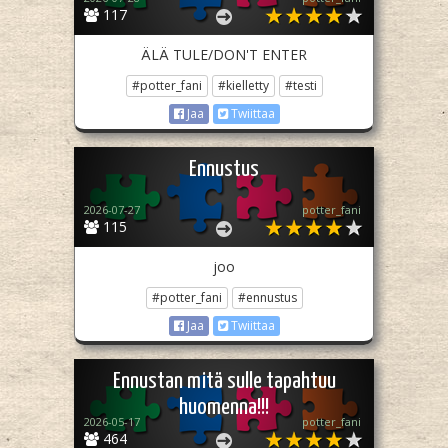
117
ÄLÄ TULE/DON'T ENTER
#potter_fani
#kielletty
#testi
Jaa
Twiittaa
Ennustus
2026-07-27
potter_fani
115
joo
#potter_fani
#ennustus
Jaa
Twiittaa
Ennustan mitä sulle tapahtuu
huomenna!!!
2026-05-17
potter_fani
464