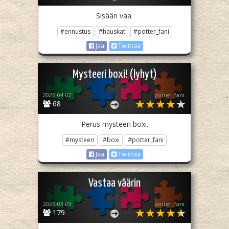
Sisään vaa.
#ennustus
#hauskat
#potter_fani
Jaa
Twiittaa
Mysteeri boxi! (lyhyt)
2026-04-02
potter_fani
68
Perus mysteeri boxi.
#mysteeri
#boxi
#potter_fani
Jaa
Twiittaa
Vastaa väärin
2026-03-09
potter_fani
179