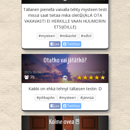
Tällanen pienellä vaivalla tehty mysteeri testi
missä saat tietää mikä olet😛(ÄLÄ OTA
VAKAVASTI EI HERKILLE VAAN HUUMORIN
ETSIJÖILLE)
#mysteeri
#mikäolet
#xdlol
Jaa
Twiittaa
Otatko vai jätätkö?
2025-10-14
Pihkapilvi :D
79
Kaikki on ehkä tehnyt tällaisen testin :D
#pihkapilvi
#mysteeri
#jännää
Jaa
Twiittaa
Kolme ovea🚪