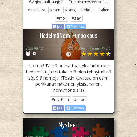
#🌌🌪opaalikuu🌪🌌
#rahavaimysteeriboksi
#makkara
#nam
#omg
#lehmä
#alien
#moii
#slay
Jaa
Twiittaa
HedelmäNomi -unboxaus
2025-09-12
Moderni Penaali✏️ 2.0
48
Joo moi! Tässä on nyt taas yksi unboxaus
hedelmillä, ja tottakai mä olen tehnyt niistä
söpöjä nomeja! (Testin kuvassa on esim
porkkanan näköinen yksisarvinen,
nomi/nono siis)
#mysteeri
#söpö
Jaa
Twiittaa
Mysteeri