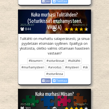
Jaa
Twiittaa
Kuka murhasi Tulitähden?
(Soturikissat murhamysteeri,
2025-04-07
Kisumirri ☆
VAIKEA)
844
Tulitähti on murhattu salaperäisesti, ja sinua
pyydetään etsimään syyllinen. Epäiltyjä on
yksitoista, oletko valmis ottamaan haasteen
vastaan?
#kisumirri
#soturikissat
#tulitähti
#murhamysteeri
#arvoitus
#mysteeri
#sk
#soturikissa
Jaa
Twiittaa
Kuka murhasi Miisan?
2025-03-28
~°Maple°~
301