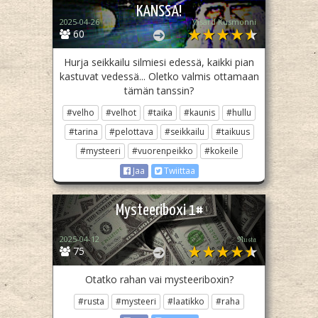
KANSSA!
2025-04-26
Visard Kusmonni
60
Hurja seikkailu silmiesi edessä, kaikki pian
kastuvat vedessä... Oletko valmis ottamaan
tämän tanssin?
#velho
#velhot
#taika
#kaunis
#hullu
#tarina
#pelottava
#seikkailu
#taikuus
#mysteeri
#vuorenpeikko
#kokeile
Jaa
Twiittaa
Mysteeriboxi 1#
2025-04-12
ℜ𝔲𝔰𝔱𝔞
75
Otatko rahan vai mysteeriboxin?
#rusta
#mysteeri
#laatikko
#raha