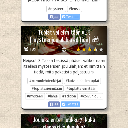
#mysteeri
#lenssi
Jaa
Twiittaa
Tuplat vai ei mitään #19
[mysteerijoululahja edition] 🎁
2024-12-12
Koivun lehti
189
Heipsu! :3 Tässä testissä pääset valikoimaan
itsellesi mysteerisen joululahjan; et nimittäin
tiedä, mitä paketista paljastuu ✨
#koivunlehdenkirjat
#koivunlehdentuplat
#tuplatvaieimitään
#tuplattaieimitään
#mysteeri
#lahja
#edition
#koivunjoulu
Jaa
Twiittaa
Joulukalenteri luukku 7, kuka
sieppasi joulupukin?