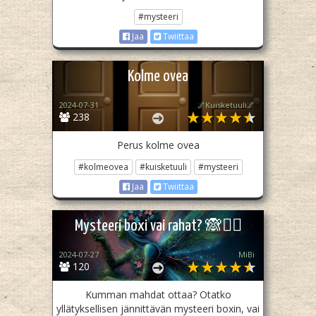
#mysteeri
Jaa
Twiittaa
Kolme ovea
2024-07-31
🌌Kuisketuuli🌌
238
Perus kolme ovea
#kolmeovea
#kuisketuuli
#mysteeri
Jaa
Twiittaa
Mysteeri boxi vai rahat? 🙈🕵️‍♀️
2024-07-27
MiBi
120
Kumman mahdat ottaa? Otatko
yllätyksellisen jännittävän mysteeri boxin, vai