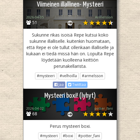
Viimeinen illallinen- Mysteeri
2026-04-05
Armelsson
51
Sukunne rikas isoisä Repe kutsui koko
sukunne illalliselle. kuitenkin huomataan,
että Repe ei ole tullut ollenkaan illalliselle ja
kukaan ei tiedä missä hän on. Lopulta Repe
löydetään kuolleena keittiön
perunakellarista.
#mysteeri
#velhoilla
#armelsson
Jaa
Twiittaa
Mysteeri boxi! (lyhyt)
2026-04-02
potter_fani
68
Perus mysteeri boxi.
#mysteeri
#boxi
#potter_fani