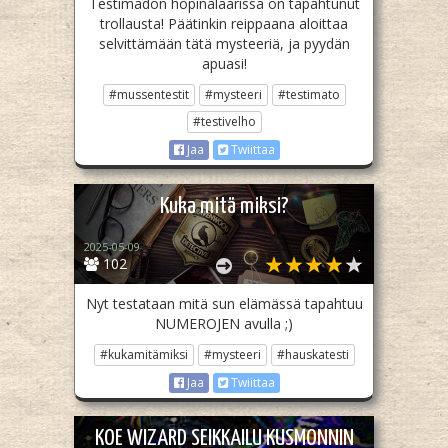
Testimadon höpinälaarissa on tapahtunut
trollausta! Päätinkin reippaana aloittaa
selvittämään tätä mysteeriä, ja pyydän
apuasi!
#mussentestit
#mysteeri
#testimato
#testivelho
Jaa
Twiittaa
Kuka mitä miksi?
2025-05-09
.
102
Nyt testataan mitä sun elämässä tapahtuu
NUMEROJEN avulla ;)
#kukamitämiksi
#mysteeri
#hauskatesti
Jaa
Twiittaa
KOE WIZARD SEIKKAILU KUSMONNIN