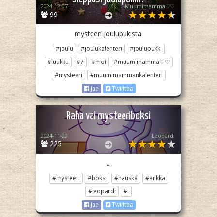
2024-12-07
Muumimamma♡♡
99
mysteeri joulupukista.
#joulu
#joulukalenteri
#joulupukki
#luukku
#7
#moi
#muumimamma♡♡
#mysteeri
#muumimammankalenteri
Jaa
Twiittaa
Raha vai mysteeriboksi
2024-11-20
Leopardi
225
...
#mysteeri
#boksi
#hauska
#ankka
#leopardi
#.
Jaa
Twiittaa