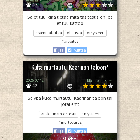
47
Sä et tuu ikinä tietää mitä täs testis on jos
et tuu kattoo
#sammalkukka
#hauska
#mysteeri
#arvoitus
Jaa
Twiittaa
Kuka murtautui Kaarinan taloon?
2026-07-12
Tikkarinamiix!! 🍬
42
Selvitä kuka murtautui Kaarinan taloon tai
jotai emt
#tikkarinamixintestit
#mysteeri
#murtovaras
Jaa
Twiittaa