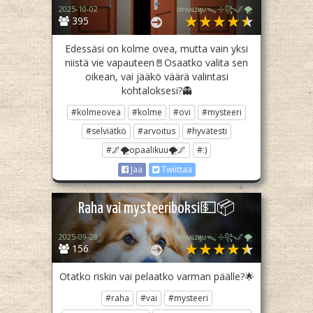
2025-10-02
ᴏᴘᴀᴀʟɪӄᴜᴜᯓ₊ ⊹꧂🌌🌪
395
Edessäsi on kolme ovea, mutta vain yksi
niistä vie vapauteen🚪Osaatko valita sen
oikean, vai jääkö väärä valintasi
kohtaloksesi?👻
#kolmeovea
#kolme
#ovi
#mysteeri
#selviätkö
#arvoitus
#hyvätesti
#🌌🌪opaalikuu🌪🌌
#:)
Jaa
Twiittaa
Raha vai mysteeriboksi💵📦
2025-09-28
ᴏᴘᴀᴀʟɪӄᴜᴜᯓ₊ ⊹꧂🌌🌪
156
Otatko riskin vai pelaatko varman päälle?🌟
#raha
#vai
#mysteeri