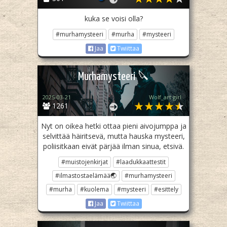
kuka se voisi olla?
#murhamysteeri
#murha
#mysteeri
Jaa
Twiittaa
Murhamysteeri 🔪
2025-03-21
Wolf_art girl ‎
1261
Nyt on oikea hetki ottaa pieni aivojumppa ja
selvittää häiritsevä, mutta hauska mysteeri,
poliisitkaan eivät pärjää ilman sinua, etsivä.
#muistojenkirjat
#laadukkaattestit
#ilmastostaelämää🌏
#murhamysteeri
#murha
#kuolema
#mysteeri
#esittely
Jaa
Twiittaa