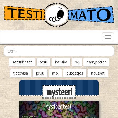
Toggl
Navig
soturikissat
testi
hauska
sk
harrypotter
tietovisa
joulu
moi
putoatjos
hauskat
mysteeri
Mysteeritesti
2026-07-31
Sammalkukka