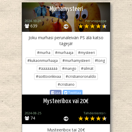
Murhamysteeri
2024-10-26
Perunapappa
639
Joku murhasi perunaleivän PS älä katso
tägejä!
#murha
#murhaaja
#mysteeri
#kukaonmurhaaja
#murhamysteeri
#tong
#ääääääää
#mango
#silmät
#soittoonkivaa
#cristianoronaldo
#cristiano
Jaa
Twiittaa
Mysteeribox vai 20€
2024-08-25
Tähdenlento✨
74
Mysteeribox tai 20€