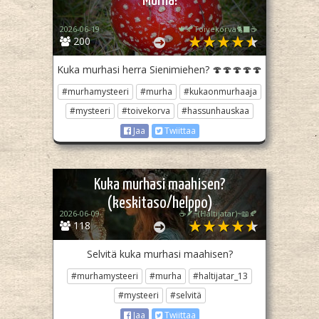
Murha!
2026-06-19
🍁🍂Toivekorva🐈‍⬛☕
200
Kuka murhasi herra Sienimiehen? 🍄🍄🍄🍄🍄
#murhamysteeri
#murha
#kukaonmurhaaja
#mysteeri
#toivekorva
#hassunhauskaa
Jaa
Twiittaa
Kuka murhasi maahisen?
(keskitaso/helppo)
2026-06-09
☕🪶~(ℍaltijatar)~📖🍂
118
Selvitä kuka murhasi maahisen?
#murhamysteeri
#murha
#haltijatar_13
#mysteeri
#selvitä
Jaa
Twiittaa