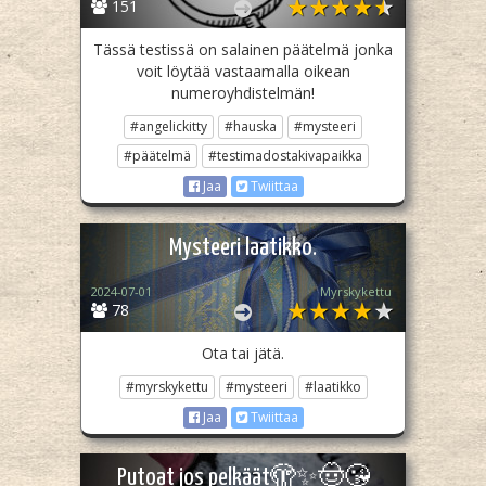
151
Tässä testissä on salainen päätelmä jonka
voit löytää vastaamalla oikean
numeroyhdistelmän!
#angelickitty
#hauska
#mysteeri
#päätelmä
#testimadostakivapaikka
Jaa
Twiittaa
Mysteeri laatikko.
2024-07-01
Myrskykettu
78
Ota tai jätä.
#myrskykettu
#mysteeri
#laatikko
Jaa
Twiittaa
Putoat jos pelkäät🫣✨🤠😘