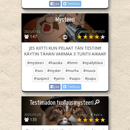
Jaa
Twiittaa
Mysteeri
2025-07-02
JARNO_SUPER23
147
JES KIITTI KUN PELAAT TÄN TESTIN!!!
KÄYTIN TÄHÄN VARMAA 3 TUNTII AIKAA!!!
#mysteeri
#hauska
#hmm
#epäilyttävä
#sus
#myster
#murha
#muusi
#suspect
#jarno
#aapo
#papu
Jaa
Twiittaa
Testimadon trollausmysteeri🔎
2025-05-25
𝙼𝚞𝚜𝚜𝚎_𝙺𝚒𝚜𝚜𝚊_🐈 epä akt.
135