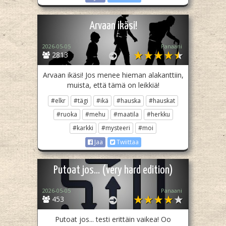
Arvaan ikäsi!
2026-05-05
Panaani
2813
Arvaan ikäsi! Jos menee hieman alakanttiin,
muista, että tämä on leikkiä!
#elkr
#tägi
#ikä
#hauska
#hauskat
#ruoka
#mehu
#maatila
#herkku
#karkki
#mysteeri
#moi
Jaa
Twiittaa
Putoat jos... (very hard edition)
2026-05-05
Panaani
453
Putoat jos... testi erittäin vaikea! Oo