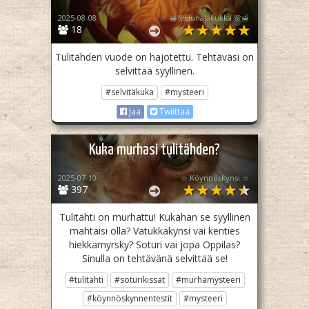
2025-08-08
🍯🌸Hunajakukka 🌸🍯
18
Tulitähden vuode on hajotettu. Tehtäväsi on
selvittää syyllinen.
#selvitäkuka
#mysteeri
Jaa
Twiittaa
Kuka murhasi tulitähden?
2025-07-10
☆ Köynnöskynsi ☆
397
Tulitähti on murhattu! Kukahan se syyllinen
mahtaisi olla? Vatukkakynsi vai kenties
hiekkamyrsky? Soturi vai jopa Oppilas?
Sinulla on tehtävänä selvittää se!
#tulitähti
#soturikissat
#murhamysteeri
#köynnöskynnentestit
#mysteeri