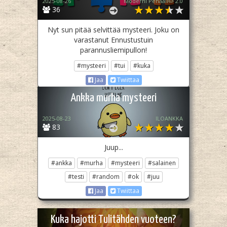
2025-08-26
Moderni Penaali✏️ 2.0
36
Nyt sun pitää selvittää mysteeri. Joku on
varastanut Ennustustuin
parannusliemipullon!
#mysteeri
#tui
#kuka
Jaa
Twiittaa
Ankka murha mysteeri
2025-08-23
ILOANKKA
83
Juup...
#ankka
#murha
#mysteeri
#salainen
#testi
#random
#ok
#juu
Jaa
Twiittaa
Kuka hajotti Tulitähden vuoteen?