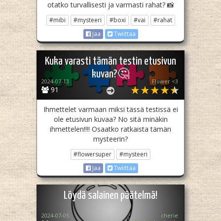
otatko turvallisesti ja varmasti rahat? 📸
#mibi
#mysteeri
#boxi
#vai
#rahat
Jaa
Twiittaa
Kuka varasti tämän testin etusivun
kuvan?🤔
2024-07-13
Flower <3
91
Ihmettelet varmaan miksi tässä testissä ei
ole etusivun kuvaa? No sitä minäkin
ihmettelen!!!! Osaatko ratkaista tämän
mysteerin?
#flowersuper
#mysteeri
Jaa
Twiittaa
Löydä salainen päätelmä!
2024-07-05
cherie