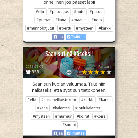
onnellinen jos pääset läpi!
#elkr
#putoatjos
#puto
#putoa
#putoat
#kana
#maatila
#nolo
#munnolotjutut
#pertti
#mysteeri
#karkki
Jaa
Twiittaa
Saan sut nälkäseksi!
2026-05-05
Panaani
955
Saan sun kuolan valuumaa. Tuut niin
nälkäseks, että syöt sun tietokoneen.
#elkr
#karamellipistekom
#karkki
#karkit
#kana
#kalenteri
#joulukalenteri
#mysteeri
#murmur
#koirat
#koira
#suomi
Jaa
Twiittaa