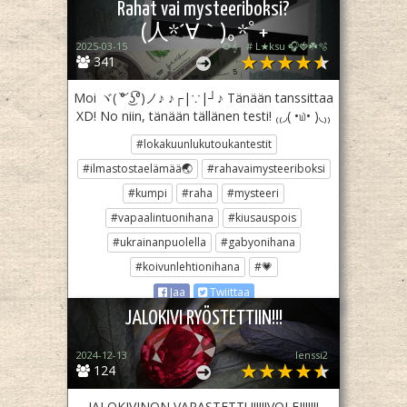
Rahat vai mysteeriboksi?
(⁠人⁠*⁠´⁠∀⁠｀⁠)⁠｡⁠*ﾟ⁠+
2025-03-15
🌻𝄞 . # L★ksu 🎧🍓☘️🫧
341
Moi ヾ⁠(⁠ ͝⁠°⁠ ͜⁠ʖ͡⁠°⁠)⁠ノ⁠♪ ♪⁠┌⁠|⁠∵⁠|⁠┘⁠♪ Tänään tanssittaa
XD! No niin, tänään tällänen testi! ₍⁠₍⁠◞⁠(⁠ ⁠•⁠௰⁠•⁠ ⁠)⁠◟⁠₎⁠₎
#lokakuunlukutoukantestit
#ilmastostaelämää🌏
#rahavaimysteeriboksi
#kumpi
#raha
#mysteeri
#vapaalintuonihana
#kiusauspois
#ukrainanpuolella
#gabyonihana
#koivunlehtionihana
#💗
Jaa
Twiittaa
JALOKIVI RYÖSTETTIIN!!!
2024-12-13
lenssi2
124
JALOKIVINON VARASTETTU!!!!!VOI EI!!!!!!