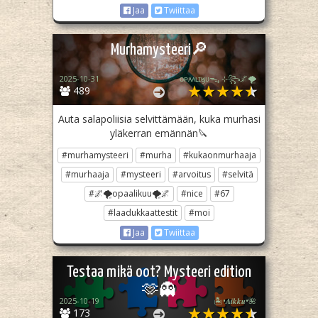
Jaa
Twiittaa
Murhamysteeri🔎
2025-10-31
ᴏᴘᴀᴀʟɪӄᴜᴜᯓ₊ ⊹꧂🌌🌪
489
Auta salapoliisia selvittämään, kuka murhasi
yläkerran emännän🔪
#murhamysteeri
#murha
#kukaonmurhaaja
#murhaaja
#mysteeri
#arvoitus
#selvitä
#🌌🌪opaalikuu🌪🌌
#nice
#67
#laadukkaattestit
#moi
Jaa
Twiittaa
Testaa mikä oot? Mysteeri edition
🫶👻
2025-10-19
🏝️•𝑨𝒊𝒌𝒌𝒖•🌺
173