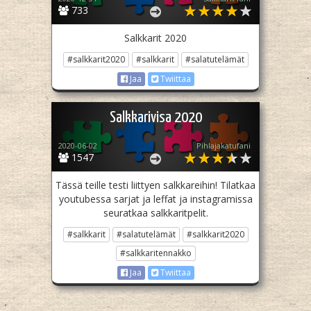
733
Salkkarit 2020
#salkkarit2020
#salkkarit
#salatutelämät
Jaa
Twiittaa
Salkkarivisa 2020
2020-06-02
Pihlajakatufani
1547
Tässä teille testi liittyen salkkareihin! Tilatkaa
youtubessa sarjat ja leffat ja instagramissa
seuratkaa salkkaritpelit.
#salkkarit
#salatutelämät
#salkkarit2020
#salkkaritennakko
Jaa
Twiittaa