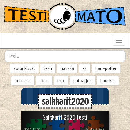
Toggl
Navig
soturikissat
testi
hauska
sk
harrypotter
tietovisa
joulu
moi
putoatjos
hauskat
salkkarit2020
Salkkarit 2020 testi
2020-12-31
Salkkarit fani