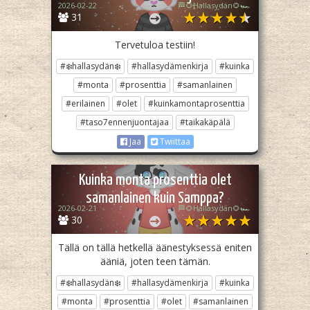
2026-02-22
🏁🌻Hallasydän🌻🏎️
31
Tervetuloa testiin!
#❄️hallasydän❄️
#hallasydämenkirja
#kuinka
#monta
#prosenttia
#samanlainen
#erilainen
#olet
#kuinkamontaprosenttia
#taso7ennenjuontajaa
#taikakäpälä
Jaa
Twiittaa
Kuinka monta prosenttia olet
samanlainen kuin Samppa?
2026-02-21
🏁🌻Hallasydän🌻🏎️
30
Tällä on tällä hetkellä äänestyksessä eniten
ääniä, joten teen tämän.
#❄️hallasydän❄️
#hallasydämenkirja
#kuinka
#monta
#prosenttia
#olet
#samanlainen