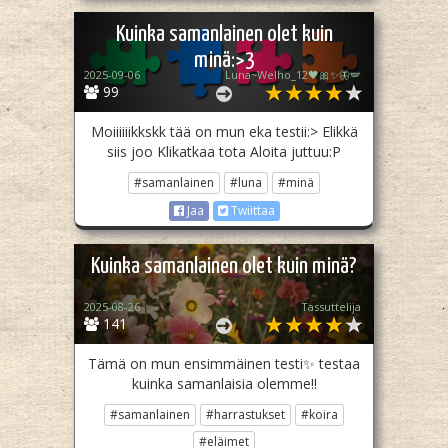
Kuinka samanlainen olet kuin
minä:>3
2025-09-06
Luna~Welho_12🖤🎀✨️🦋🪽
99
Moiiiiiikkskk tää on mun eka testii:> Elikkä
siis joo Klikatkaa tota Aloita juttuu:P
#samanlainen
#luna
#minä
Jaa
Twiittaa
Kuinka samanlainen olet kuin minä?
2025-08-26
Tassuttelija
141
Tämä on mun ensimmäinen testi✨ testaa
kuinka samanlaisia olemme!!
#samanlainen
#harrastukset
#koira
#eläimet