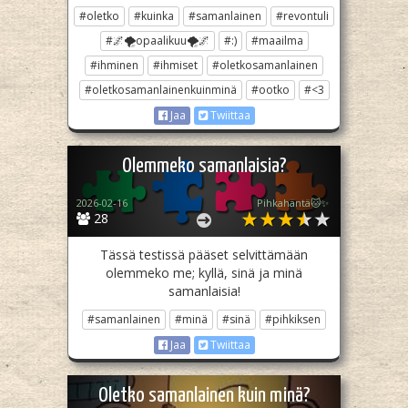
#oletko
#kuinka
#samanlainen
#revontuli
#🌌🌪opaalikuu🌪🌌
#:)
#maailma
#ihminen
#ihmiset
#oletkosamanlainen
#oletkosamanlainenkuinminä
#ootko
#<3
Jaa
Twiittaa
Olemmeko samanlaisia?
2026-02-16
Pihkahäntä🐱✨
28
Tässä testissä pääset selvittämään
olemmeko me; kyllä, sinä ja minä
samanlaisia!
#samanlainen
#minä
#sinä
#pihkiksen
Jaa
Twiittaa
Oletko samanlainen kuin minä?