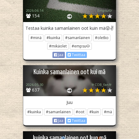
2026-06-14
Empsu🐶
154
Testaa kuinka samanlainen oot kuin mä😜✌️
#minä
#kuinka
#samanlainen
#oletko
#mikäolet
#empsu🐶
Jaa
Twiittaa
Kuinka samanlainen oot kui mä
2026-05-30
🤘COB_fan🤘
637
Juu
#kuinka
#samanlainen
#oot
#kuin
#mä
Jaa
Twiittaa
kuinka samanlainen oot kun mä