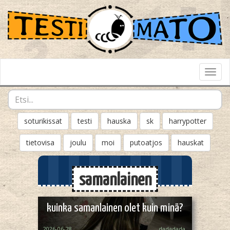
Toggl
Navig
soturikissat
testi
hauska
sk
harrypotter
tietovisa
joulu
moi
putoatjos
hauskat
samanlainen
kuinka samanlainen olet kuin minä?
2026-06-28
dadadada