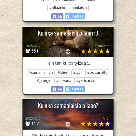
#ollaankosamanlaisia
Jaa
Twiittaa
Kuinka samallaisii ollaan :D
2025-02-23
PottuRotta
551
Tein tän ku oli tylzää :3
#samanlainen
#alien
#tyyli
#potturotta
#grunge
#nirvana
#yksisarvinen
Jaa
Twiittaa
Kuinka samanlaisia ollaan?
2025-02-04
MiBi
117
Oletko miettinyt, kuinka samanlainen