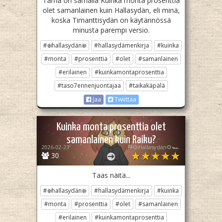
Tämä on samalla Kuinka monta prosenttia
olet samanlainen kuin Hallasydän, eli minä,
koska Timanttisydän on käytännössä
minusta parempi versio.
#❄️hallasydän❄️
#hallasydämenkirja
#kuinka
#monta
#prosenttia
#olet
#samanlainen
#erilainen
#kuinkamontaprosenttia
#taso7ennenjuontajaa
#taikakäpälä
Jaa
Twiittaa
Kuinka monta prosenttia olet
samanlainen kuin Raiku?
2026-02-23
🏁🌻Hallasydän🌻🏎️
30
Taas näitä...
#❄️hallasydän❄️
#hallasydämenkirja
#kuinka
#monta
#prosenttia
#olet
#samanlainen
#erilainen
#kuinkamontaprosenttia