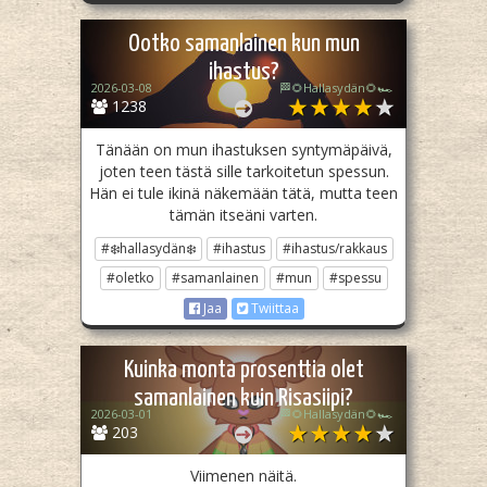
Ootko samanlainen kun mun
ihastus?
2026-03-08
🏁🌻Hallasydän🌻🏎️
1238
Tänään on mun ihastuksen syntymäpäivä,
joten teen tästä sille tarkoitetun spessun.
Hän ei tule ikinä näkemään tätä, mutta teen
tämän itseäni varten.
#❄️hallasydän❄️
#ihastus
#ihastus/rakkaus
#oletko
#samanlainen
#mun
#spessu
Jaa
Twiittaa
Kuinka monta prosenttia olet
samanlainen kuin Risasiipi?
2026-03-01
🏁🌻Hallasydän🌻🏎️
203
Viimenen näitä.