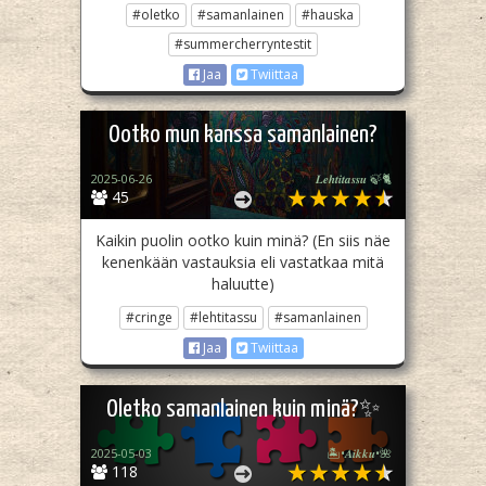
#oletko
#samanlainen
#hauska
#summercherryntestit
Jaa
Twiittaa
Ootko mun kanssa samanlainen?
2025-06-26
𝑳𝒆𝒉𝒕𝒊𝒕𝒂𝒔𝒔𝒖 🍃🐈
45
Kaikin puolin ootko kuin minä? (En siis näe
kenenkään vastauksia eli vastatkaa mitä
haluutte)
#cringe
#lehtitassu
#samanlainen
Jaa
Twiittaa
Oletko samanlainen kuin minä?✨
2025-05-03
🏝️•𝑨𝒊𝒌𝒌𝒖•🌺
118