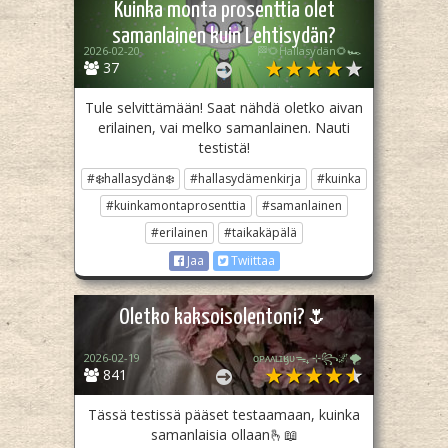
Kuinka monta prosenttia olet
samanlainen kuin Lehtisydän?
2026-02-20
🏁🌻Hallasydän🌻🏎️
37
Tule selvittämään! Saat nähdä oletko aivan
erilainen, vai melko samanlainen. Nauti
testistä!
#❄️hallasydän❄️
#hallasydämenkirja
#kuinka
#kuinkamontaprosenttia
#samanlainen
#erilainen
#taikakäpälä
Jaa
Twiittaa
Oletko kaksoisolentoni?🌷
2026-02-19
ᴏᴘᴀᴀʟɪӄᴜᴜᯓ₊ ⊹꧂🌌🌪
841
Tässä testissä pääset testaamaan, kuinka
samanlaisia ollaan🫰📖