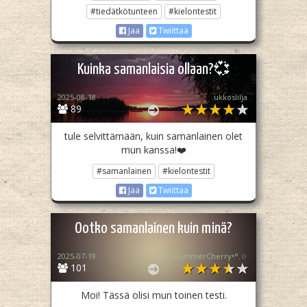
#tiedätkötunteen
#kielontestit
Jaa
Twiittaa
Kuinka samanlaisia ollaan?💞
2025-08-18
ukkoslilja
89
tule selvittämään, kuin samanlainen olet
mun kanssa!❤️
#samanlainen
#kielontestit
Jaa
Twiittaa
Ootko samanlainen kuin minä?
2025-07-19
☆.°•SummerCherry•°.☆
101
Moi! Tässä olisi mun toinen testi.