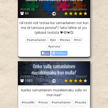
2026-05-26
perunatonparhaita
80
täl testil voit testaa kui samanlainen oot kun
mä eli tanssiva peruna💘 laita tähtiä sit jos
tykkäsit testistä 💝😍💓💞
#samanlainen
#jee
#testaa
#moi
#peruna
Jaa
Twiittaa
Onko sulla samanlainen
musiikkimaku kun mulla?
2026-05-17
Empsu🐶
1083
kuinka samanlainen musiikkimaku sulla on
mun kaa?
#musiikki
#musa
#samanlainen
#hauska