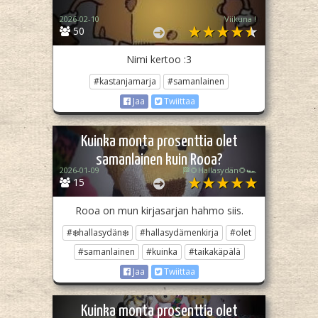
2026-02-10
Viikuna !
50
Nimi kertoo :3
#kastanjamarja
#samanlainen
Jaa
Twiittaa
Kuinka monta prosenttia olet
samanlainen kuin Rooa?
2026-01-09
🏁🌻Hallasydän🌻🏎️
15
Rooa on mun kirjasarjan hahmo siis.
#❄️hallasydän❄️
#hallasydämenkirja
#olet
#samanlainen
#kuinka
#taikakäpälä
Jaa
Twiittaa
Kuinka monta prosenttia olet