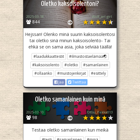
Oletko kaksoisolentoni?
2025-03-18
Wolf_art girl ‎
844
Hejssan! Olenko minä suurin kaksoisolentosi
tai oletko sinä minun kaksoisolento- Tai
ehkä se on sama asia, joka selviää täällä!
#laadukkaattestit
#ilmastostaelämää🌏
#kaksoisolento
#oletko
#samanlainen
#ollaanko
#muistojenkirjat
#esittely
Jaa
Twiittaa
Oletko samanlainen kuin minä
2025-03-10
Oltsu_Pekka013
98
Testaa oletko samanlainen kun meikä
#testi
#samanlainen
#minä