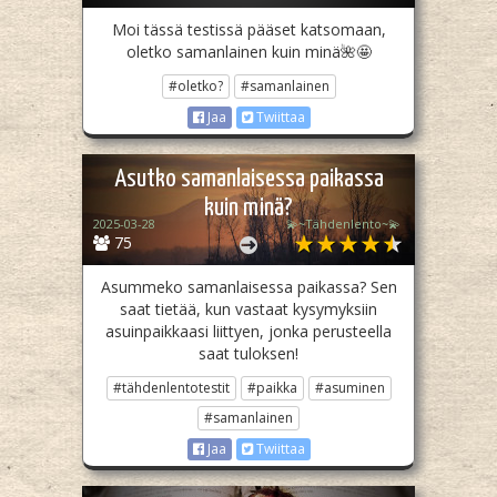
Moi tässä testissä pääset katsomaan,
oletko samanlainen kuin minä🌺🤩
#oletko?
#samanlainen
Jaa
Twiittaa
Asutko samanlaisessa paikassa
kuin minä?
2025-03-28
💫~Tähdenlento~💫
75
Asummeko samanlaisessa paikassa? Sen
saat tietää, kun vastaat kysymyksiin
asuinpaikkaasi liittyen, jonka perusteella
saat tuloksen!
#tähdenlentotestit
#paikka
#asuminen
#samanlainen
Jaa
Twiittaa