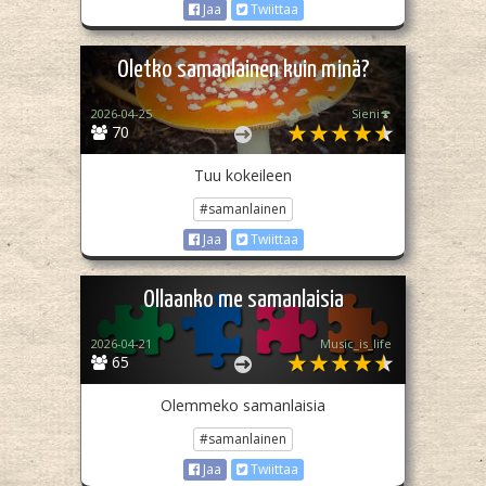
Jaa
Twiittaa
Oletko samanlainen kuin minä?
2026-04-25
Sieni🍄
70
Tuu kokeileen
#samanlainen
Jaa
Twiittaa
Ollaanko me samanlaisia
2026-04-21
Music_is_life
65
Olemmeko samanlaisia
#samanlainen
Jaa
Twiittaa