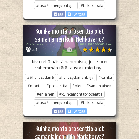
#taso7ennenjuontajaa
#taikakäpälä
Jaa
Twiittaa
Kuinka monta prosenttia olet
samanlainen kuin Hehkuvarjo?
2026-02-22
🏁🌻Hallasydän🌻🏎️
33
Kiva tehä näistä hahmoista, joille oon
vähemmän tätä taustaa miettiny...
#❄️hallasydän❄️
#hallasydämenkirja
#kuinka
#monta
#prosenttia
#olet
#samanlainen
#erilainen
#kuinkamontaprosenttia
#taso7ennenjuontajaa
#taikakäpälä
Jaa
Twiittaa
Kuinka monta prosenttia olet
samanlainen kuin Marjakorva?