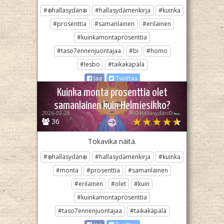
#❄️hallasydän❄️
#hallasydämenkirja
#kuinka
#prosenttia
#samanlainen
#erilainen
#kuinkamontaprosenttia
#taso7ennenjuontajaa
#bi
#homo
#lesbo
#taikakäpälä
Jaa
Twiittaa
Kuinka monta prosenttia olet
samanlainen kuin Helmiesikko?
2026-02-28
🏁🌻Hallasydän🌻🏎️
36
Tokavika näitä.
#❄️hallasydän❄️
#hallasydämenkirja
#kuinka
#monta
#prosenttia
#samanlainen
#erilainen
#olet
#kuin
#kuinkamontaprosenttia
#taso7ennenjuontajaa
#taikakäpälä