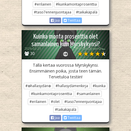
#erilainen
#kuinkamontaprosenttia
#taso7ennenjuontajaa
#taikakäpälä
Jaa
Twiittaa
Kuinka monta prosenttia olet
samanlainen kuin Myrskykynsi?
2026-02-21
🏁🌻Hallasydän🌻🏎️
30
Tällä kertaa vuorossa Myrskykynsi.
Ensimmäinen poika, josta teen tämän.
Tervetuloa testiin!
#❄️hallasydän❄️
#hallasydämenkirja
#kuinka
#kuinkamontaprosenttia
#samanlainen
#erilainen
#olet
#taso7ennenjuontajaa
#taikakäpälä
Jaa
Twiittaa