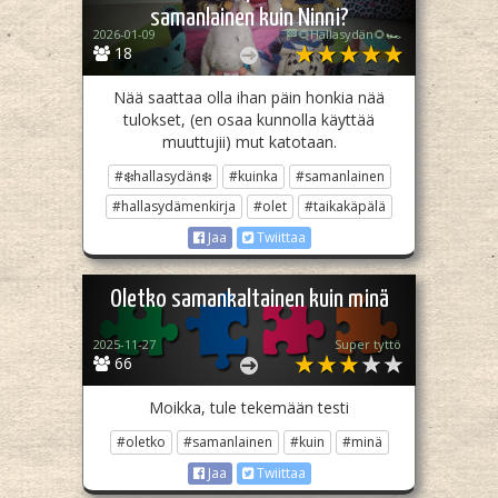
samanlainen kuin Ninni?
2026-01-09
🏁🌻Hallasydän🌻🏎️
18
Nää saattaa olla ihan päin honkia nää
tulokset, (en osaa kunnolla käyttää
muuttujii) mut katotaan.
#❄️hallasydän❄️
#kuinka
#samanlainen
#hallasydämenkirja
#olet
#taikakäpälä
Jaa
Twiittaa
Oletko samankaltainen kuin minä
2025-11-27
Super tyttö
66
Moikka, tule tekemään testi
#oletko
#samanlainen
#kuin
#minä
Jaa
Twiittaa