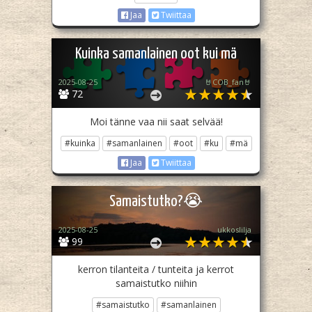
Jaa
Twiittaa
Kuinka samanlainen oot kui mä
2025-08-25
🤘COB_fan🤘
72
Moi tänne vaa nii saat selvää!
#kuinka
#samanlainen
#oot
#ku
#mä
Jaa
Twiittaa
Samaistutko?😭
2025-08-25
ukkoslilja
99
kerron tilanteita / tunteita ja kerrot
samaistutko niihin
#samaistutko
#samanlainen