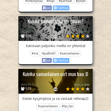
#onkotylsää
#hupi
#parhaat
#jotain
Jaa
Twiittaa
Kuinka samanlaisia me ollaan?
2026-05-13
Pallivi67
576
Katotaan paljonko meillä on yhteistä!
#mä
#pallivi67
#samanlainen
Jaa
Twiittaa
Kuinka samanlainen oot mun kaa :D
2026-05-11
ᕙ𝓗𝓹_𝓯𝓪𝓷𝟔𝟔𝟔
535
Esitän kysymyksiä ja sä vastaat niihin🙏🏻
#samanlainen
#hp_fan