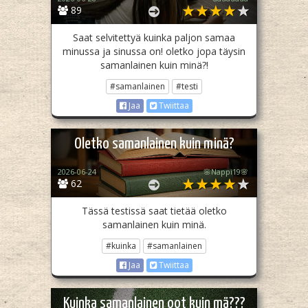
89
Saat selvitettyä kuinka paljon samaa
minussa ja sinussa on! oletko jopa täysin
samanlainen kuin minä?!
#samanlainen
#testi
Jaa
Twiittaa
Oletko samanlainen kuin minä?
2026-06-24
🌸Nappi19🌸
62
Tässä testissä saat tietää oletko
samanlainen kuin minä.
#kuinka
#samanlainen
Jaa
Twiittaa
Kuinka samanlainen oot kuin mä???