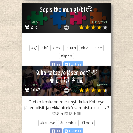
Sopisitko mun gf/bf😏
2026-07-18
Furryfeet
216
...
#gf
#bf
#testi
#turri
#kiva
#jee
#kpop
Jaa
Twiittaa
Kuka katseye jäsen oot?🩷
👩🏻‍🐰‍👩🏼
2026-07-17
M****
1047
Oletko koskaan miettinyt, kuka Katseye
jäsen olisit ja tykkäättekö samoista jutuista?
🩷🎤👩🏻‍🐰‍👩🏼
#katseye
#member
#kpop
Jaa
Twiittaa