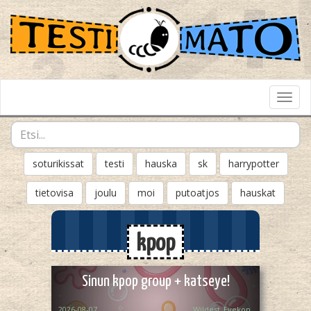
Toggl
Navig
soturikissat
testi
hauska
sk
harrypotter
tietovisa
joulu
moi
putoatjos
hauskat
kpop
Sinun kpop group + katseye!
2026-08-07
Wildest_Eyekon