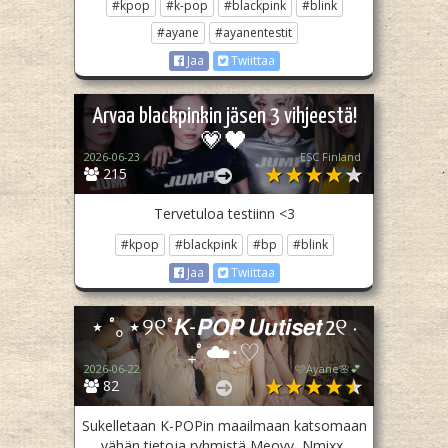
#kpop
#k-pop
#blackpink
#blink
#ayane
#ayanentestit
Jaa
Twiittaa
Arvaa blackpinkin jäsen 3 vihjeestä!
💗🖤
2026-06-23
ESC Finland
215
Tervetuloa testiinn <3
#kpop
#blackpink
#bp
#blink
Jaa
Twiittaa
⋆ ˚｡⋆୨୧˚𝙆-𝙋𝙊𝙋 𝙐𝙪𝙩𝙞𝙨𝙚𝙩 2୧ ‧
₊˚ ☁️⋅♡
2026-06-22
🩷Ayane🌸💕
82
Sukelletaan K-POPin maailmaan katsomaan
vähän tietoja ryhmistä Meovv, Nmixx,