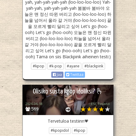
yah, yah-yah-yah-yah (loo-loo-loo-loo) Yah-
yah-yah, yah-yah-yah-yah 붐붐바 붐바야 오
늘은 맨 정신 따윈 버리고 (loo-loo-loo-loo) 하
늘을 넘어서 올라 갈 거야 (loo-loo-loo-loo) 끝
을 모르게 빨리 달리고 싶어 Let's go (hoo-
ooh) Let's go (hoo-ooh) 오늘은 맨 정신 따윈
버리고 (loo-loo-loo-loo) 하늘을 넘어서 올라
갈 거야 (loo-loo-loo-loo) 끝을 모르게 빨리 달
리고 싶어 Let's go (hoo-ooh) Let's go (hoo-
ooh) Tämä on siis Blackpink aiheinen testi:)
#kpop
#k-pop
#ayane
#blackpink
Jaa
Twiittaa
Olisiko susta kpop idoliksi? 🫰
2026-06-18
ESC Finland
569
Tervetuloa testiinn💗
#kpopidol
#kpop