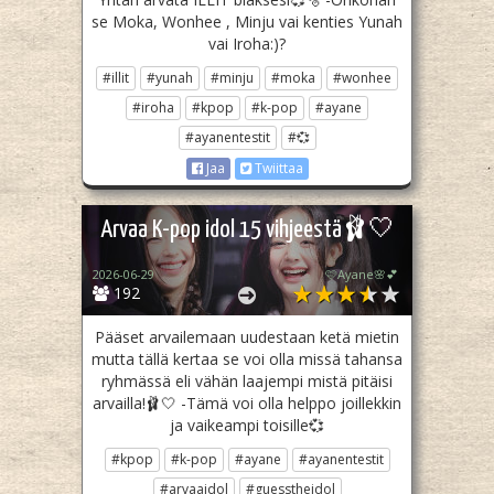
se Moka, Wonhee , Minju vai kenties Yunah
vai Iroha:)?
#illit
#yunah
#minju
#moka
#wonhee
#iroha
#kpop
#k-pop
#ayane
#ayanentestit
#💞
Jaa
Twiittaa
Arvaa K-pop idol 15 vihjeestä🩰🤍
2026-06-29
🩷Ayane🌸💕
192
Pääset arvailemaan uudestaan ketä mietin
mutta tällä kertaa se voi olla missä tahansa
ryhmässä eli vähän laajempi mistä pitäisi
arvailla!🩰🤍 -Tämä voi olla helppo joillekkin
ja vaikeampi toisille💞
#kpop
#k-pop
#ayane
#ayanentestit
#arvaaidol
#guesstheidol