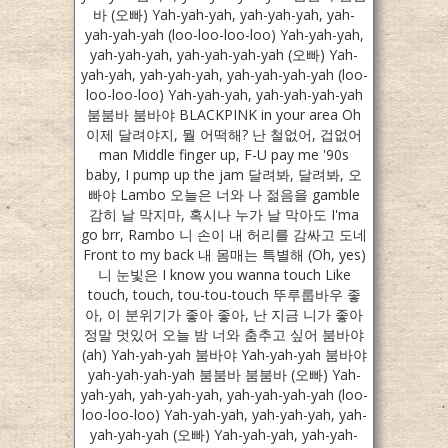
바 (오빠) Yah-yah-yah, yah-yah-yah, yah-
yah-yah-yah (loo-loo-loo-loo) Yah-yah-yah,
yah-yah-yah, yah-yah-yah-yah (오빠) Yah-
yah-yah, yah-yah-yah, yah-yah-yah-yah (loo-
loo-loo-loo) Yah-yah-yah, yah-yah-yah-yah
붐붐바 붐바야 BLACKPINK in your area Oh
이제 달려야지, 뭘 어떡해? 난 철없어, 겁없어
man Middle finger up, F-U pay me '90s
baby, I pump up the jam 달려봐, 달려봐, 오
빠야 Lambo 오늘은 너와 나 젊음을 gamble
감히 날 막지마, 혹시나 누가 날 막아도 I'ma
go brr, Rambo 니 손이 내 허리를 감싸고 도네
Front to my back 내 몸매는 특별해 (Oh, yes)
니 눈빛은 I know you wanna touch Like
touch, touch, tou-tou-touch 뚜루룹바우 좋
아, 이 분위기가 좋아 좋아, 난 지금 니가 좋아
정말 멋있어 오늘 밤 너와 춤추고 싶어 붐바야
(ah) Yah-yah-yah 붐바야 Yah-yah-yah 붐바야
yah-yah-yah-yah 붐붐바 붐붐바 (오빠) Yah-
yah-yah, yah-yah-yah, yah-yah-yah-yah (loo-
loo-loo-loo) Yah-yah-yah, yah-yah-yah, yah-
yah-yah-yah (오빠) Yah-yah-yah, yah-yah-