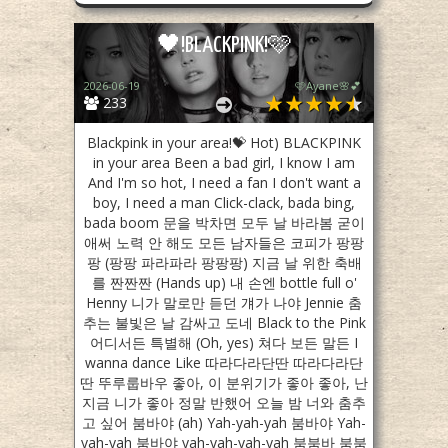
🖤!BLACKPINK!🩷
2026-06-19
🩷Ayane🌸💕
233
Blackpink in your area!💝 Hot) BLACKPINK
in your area Been a bad girl, I know I am
And I'm so hot, I need a fan I don't want a
boy, I need a man Click-clack, bada bing,
bada boom 문을 박차면 모두 날 바라봄 굳이
애써 노력 안 해도 모든 남자들은 코피가 팡팡
팡 (팡팡 파라파라 팡팡팡) 지금 날 위한 축배
를 짠짠짠 (Hands up) 내 손엔 bottle full o'
Henny 니가 말로만 듣던 걔가 나야 Jennie 춤
추는 불빛은 날 감싸고 도네 Black to the Pink
어디서든 특별해 (Oh, yes) 쳐다 보든 말든 I
wanna dance Like 따라다라단딴 따라다라단
딴 뚜루룹바우 좋아, 이 분위기가 좋아 좋아, 난
지금 니가 좋아 정말 반했어 오늘 밤 너와 춤추
고 싶어 붐바야 (ah) Yah-yah-yah 붐바야 Yah-
yah-yah 붐바야 yah-yah-yah-yah 붐붐바 붐붐