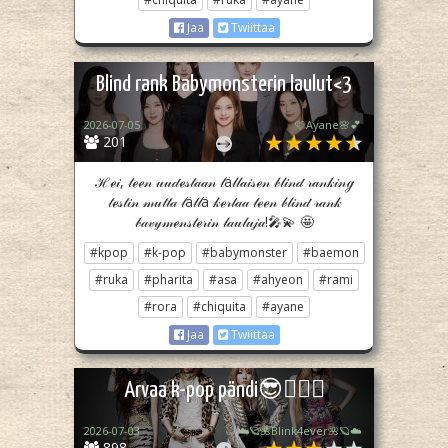
Jaa
Twiittaa
Blind rank Babymonsterin laulut<3
2026-07-05
🩷Ayane🌸💕
201
ℋℯ𝒾, 𝓉ℯℯ𝓃 𝓊𝓊𝒹ℯ𝓈𝓉𝒶𝒶𝓃 𝓉ä𝓁𝓁𝒶𝒾𝓈ℯ𝓃 𝒷𝓁𝒾𝓃𝒹 𝓇𝒶𝓃𝓀𝒾𝓃ℊ
𝓉ℯ𝓈𝓉𝒾𝓃 𝓂𝓊𝓉𝓉𝒶 𝓉ä𝓁𝓁ä 𝓀ℯ𝓇𝓉𝒶𝒶 𝓉ℯℯ𝓃 𝒷𝓁𝒾𝓃𝒹 𝓇𝒶𝓃𝓀
𝒷𝒶𝓋𝓎𝓂ℯ𝓃𝓈𝓉ℯ𝓇𝒾𝓃 𝓁𝒶𝓊𝓁𝓊𝒿𝒶!🎤💫 🤩
#kpop
#k-pop
#babymonster
#baemon
#ruka
#pharita
#asa
#ahyeon
#rami
#rora
#chiquita
#ayane
Jaa
Twiittaa
Arvaa k-pop pändi😎👌🏻🦄
2026-07-03
☁️🪐🌺Blink4ever🌺🪐☁️
898