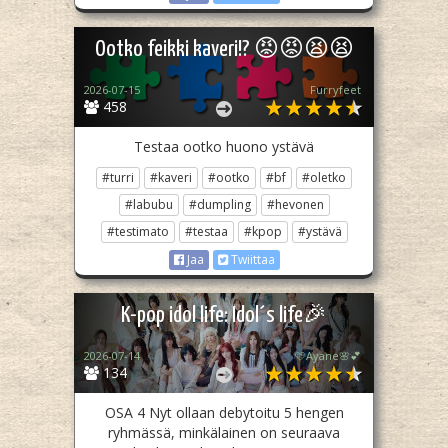
Ootko feikki kaveri!? 😡😡😫😫
2026-07-15
Furryfeet
458
Testaa ootko huono ystävä
#turri
#kaveri
#ootko
#bf
#oletko
#labubu
#dumpling
#hevonen
#testimato
#testaa
#kpop
#ystävä
Jaa
Twiittaa
K-pop idol life: Idol´s life🎉
2026-07-14
🩷Ayane🌸💕
134
OSA 4 Nyt ollaan debytoitu 5 hengen
ryhmässä, minkälainen on seuraava