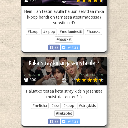
Heii!! Tän testin avulla haluun selvittää mikä
k-pop bändi on temassa (testimadossa)
suosituin :D
#kpop
#k-pop
#moikuntestit
#hauska
#hauskat
Jaa
Twiittaa
Kuka Stray kidsin jäsenistä olet?
2026-07-20
☆ •." 𝑀𝑎𝑡𝑐𝒉𝒂 ".• ✩
600
Haluatko tietää ketä stray kidsin jäsenistä
muistutat eniten? :)
#m4tcha
#skz
#kpop
#straykids
#kukaolet
Jaa
Twiittaa