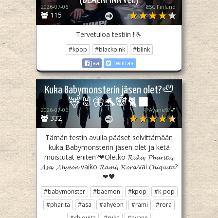
2026-07-06
ESC Finland
115
Tervetuloa testiin !!🫰
#kpop
#blackpink
#blink
Jaa
Twiittaa
Kuka Babymonsterin jäsen olet?🦥
🦌🐰🦋🐬🐼🐈‍⬛
2026-07-06
🩷Ayane🌸💕
332
Tämän testin avulla pääset selvittämään
kuka Babymonsterin jäsen olet ja ketä
muistutat eniten?❤Oletko 𝓡𝓾𝓴𝓪, 𝓟𝓱𝓪𝓻𝓲𝓽𝓪,
𝓐𝓼𝓪, 𝓐𝓱𝔂𝓮𝓸𝓷 vaiko 𝓡𝓪𝓶𝓲, 𝓡𝓸𝓻𝓪 vai 𝓒𝓱𝓲𝓺𝓾𝓲𝓽𝓪?
❤🖤
#babymonster
#baemon
#kpop
#k-pop
#pharita
#asa
#ahyeon
#rami
#rora
#chiquita
#ruka
#ayane