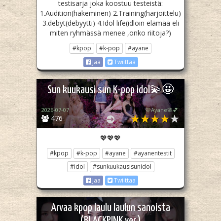
testisarja joka koostuu testeistä:
1.Audition(hakeminen) 2.Training(harjoittelu)
3.debyt(debyytti) 4.Idol life(idloin elämää eli
miten ryhmässä menee ,onko riitoja?)
#kpop
#k-pop
#ayane
Jaa
Twiittaa
Sun kuukausi sun K-pop idol💫🤩
2026-07-07
🩷Ayane🌸💕
476
💖💖💖
#kpop
#k-pop
#ayane
#ayanentestit
#idol
#sunkuukausisunidol
Jaa
Twiittaa
Arvaa kpop laulu laulun sanoista
(BLACKPINK ver.)