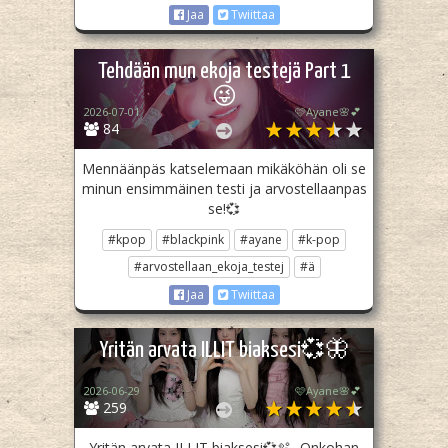
Jaa
Twiittaa
Tehdään mun ekoja testejä Part 1
😜
2026-07-01
🩷Ayane🌸💕
84
Mennäänpäs katselemaan mikäköhän oli se
minun ensimmäinen testi ja arvostellaanpas
se!💞
#kpop
#blackpink
#ayane
#k-pop
#arvostellaan_ekoja_testej
#ä
Jaa
Twiittaa
Yritän arvata ILLIT biaksesi💞🦋
2026-06-29
🩷Ayane🌸💕
259
Yritän arvata ILLIT biaksesi💞🫧 -Onkohan