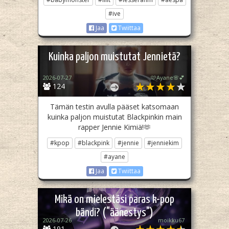
#ive
Jaa
Twiittaa
Kuinka paljon muistutat Jennietä?
2026-07-27
🩷Ayane🌸💕
124
Tämän testin avulla pääset katsomaan
kuinka paljon muistutat Blackpinkin main
rapper Jennie Kimiä!🫶
#kpop
#blackpink
#jennie
#jenniekim
#ayane
Jaa
Twiittaa
Mikä on mielestäsi paras k-pop
bändi? ("äänestys")
2026-07-26
moikku67
191