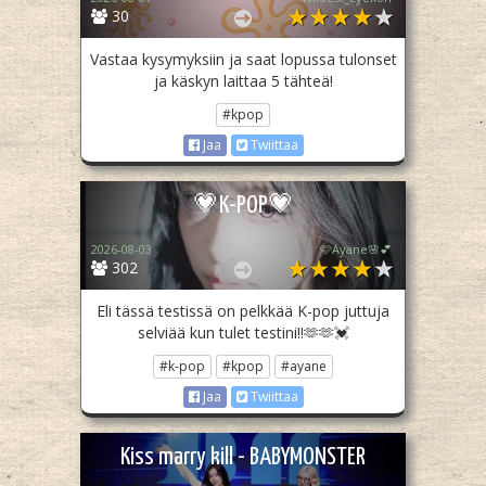
30
Vastaa kysymyksiin ja saat lopussa tulonset
ja käskyn laittaa 5 tähteä!
#kpop
Jaa
Twiittaa
💗K-POP💗
2026-08-03
🩷Ayane🌸💕
302
Eli tässä testissä on pelkkää K-pop juttuja
selviää kun tulet testini!!🫶🫶💓
#k-pop
#kpop
#ayane
Jaa
Twiittaa
Kiss marry kill - BABYMONSTER