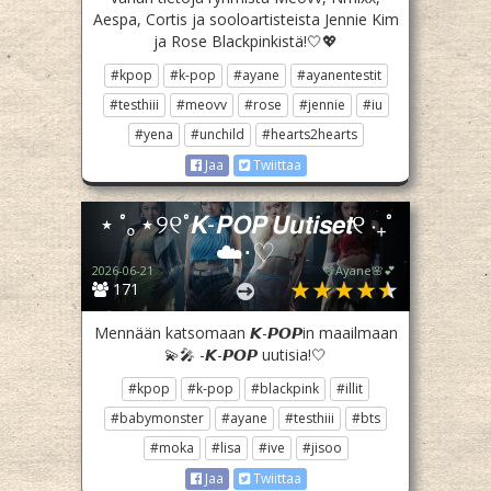
Aespa, Cortis ja sooloartisteista Jennie Kim
ja Rose Blackpinkistä!🤍💖
#kpop
#k-pop
#ayane
#ayanentestit
#testhiii
#meovv
#rose
#jennie
#iu
#yena
#unchild
#hearts2hearts
Jaa
Twiittaa
⋆ ˚｡⋆୨୧˚𝙆-𝙋𝙊𝙋 𝙐𝙪𝙩𝙞𝙨𝙚𝙩୧ ‧₊˚
☁️⋅♡
2026-06-21
🩷Ayane🌸💕
171
Mennään katsomaan 𝙆-𝙋𝙊𝙋in maailmaan
💫🎤 -𝙆-𝙋𝙊𝙋 uutisia!🤍
#kpop
#k-pop
#blackpink
#illit
#babymonster
#ayane
#testhiii
#bts
#moka
#lisa
#ive
#jisoo
Jaa
Twiittaa