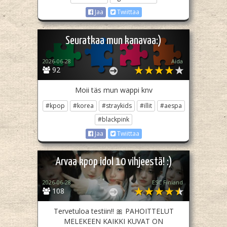
Jaa
Twiittaa
Seuratkaa mun kanavaa:)
2026-06-28
Aida
92
Moii täs mun wappi knv
#kpop
#korea
#straykids
#illit
#aespa
#blackpink
Jaa
Twiittaa
Arvaa kpop idol 10 vihjeestä! :)
2026-06-28
ESC Finland
108
Tervetuloa testiin!! 🎀 PAHOITTELUT
MELEKEEN KAIKKI KUVAT ON