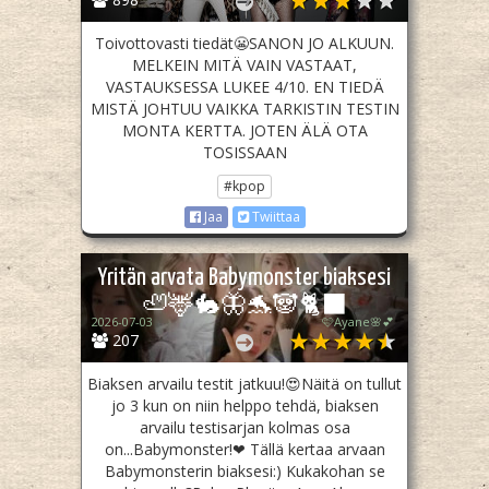
Toivottovasti tiedät😬SANON JO ALKUUN.
MELKEIN MITÄ VAIN VASTAAT,
VASTAUKSESSA LUKEE 4/10. EN TIEDÄ
MISTÄ JOHTUU VAIKKA TARKISTIN TESTIN
MONTA KERTTA. JOTEN ÄLÄ OTA
TOSISSAAN
#kpop
Jaa
Twiittaa
Yritän arvata Babymonster biaksesi
🦥🦌🐇🦋🐬🐼🐈‍⬛
2026-07-03
🩷Ayane🌸💕
207
Biaksen arvailu testit jatkuu!😍Näitä on tullut
jo 3 kun on niin helppo tehdä, biaksen
arvailu testisarjan kolmas osa
on...Babymonster!❤ Tällä kertaa arvaan
Babymonsterin biaksesi:) Kukakohan se