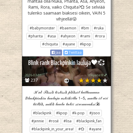
mahtaa olla?Ruka, Pharita, Asa, Ahyeon,
Rami, Rora, vaiko Chiquita?💞 Se selviää
tulenko saamaan biaksesi oikein, VAIN 5
vihjeellä!😜
#babymonster
#baemon
#bm
#ruka
#pharita
#asa
#ahyeon
#rami
#rora
#chiquita
#ayane
#kpop
Jaa
Twiittaa
Blink rank Blackpinkin lauluja🖤💞
2026-07-01
🩷Ayane🌸💕
237
ℋℯ𝒾! 𝒯ä𝓈𝓈ä 𝓉𝑒𝓈𝓉𝒾𝓈𝓈ä 𝓅ää𝓈𝑒𝓉 𝓁𝒶𝒾𝓉𝓉𝒶𝓂𝒶𝒶𝓃
𝐵𝓁𝒶𝒸𝓀𝓅𝒾𝓃𝓀𝒾𝓃 𝓁𝒶𝓊𝓁𝓊𝒿𝒶 𝒶𝓈𝓉𝑒𝒾𝓀𝑜𝓁𝓁𝒶 𝟣–𝟧, 𝓂𝓊𝓉𝓉𝒶 𝑒𝓉 𝓋𝑜𝒾
𝓉𝒾𝑒𝓉ää, 𝓂𝒾𝓀ä 𝓁𝒶𝓊𝓁𝓊 𝓉𝓊𝓁𝑒𝑒 𝓈𝑒𝓊𝓇𝒶𝒶𝓋𝒶𝓀𝓈𝒾.🎤
#blackpink
#kpop
#k-pop
#jisoo
#jennie
#rosé
#lisa
#blackpink_fan
#blackpink_in_your_area!
#💞
#ayane