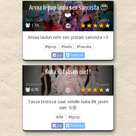
Arvaa k-pop laulu sen sanoista 🥹
❤️
2026-06-28
Puppez
174
Arvaa laulun nimi sen jostain sanoista <3
#kpop
#laulu
#hauska
Jaa
Twiittaa
Kuka illit jäsen olet?
2026-06-27
Puppez
678
Tässä testissä saat selville kuka illit jäsen
olet 🫧😍
#illit
#kpop
Jaa
Twiittaa