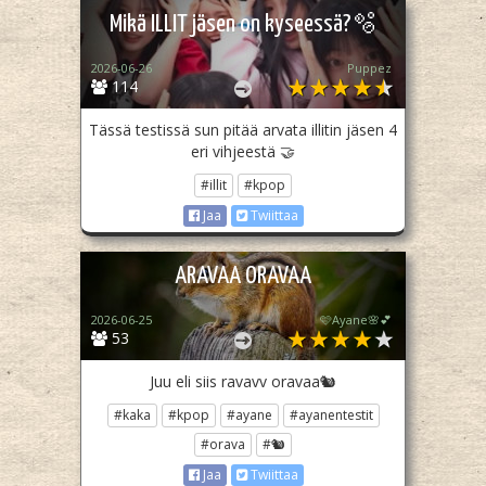
Mikä ILLIT jäsen on kyseessä?🫧
2026-06-26
Puppez
114
Tässä testissä sun pitää arvata illitin jäsen 4
eri vihjeestä 🤝
#illit
#kpop
Jaa
Twiittaa
ARAVAA ORAVAA
2026-06-25
🩷Ayane🌸💕
53
Juu eli siis ravavv oravaa🐿
#kaka
#kpop
#ayane
#ayanentestit
#orava
#🐿
Jaa
Twiittaa