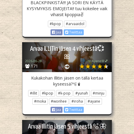
BLACKPINKISTÄ!!! JA SORI EN KÄYTÄ
KYSYMYKSIS EMOJEITA!! tuu kokeilee vaik
vihaisit kpoppia✌️
#kpop
#arvaaidol
Jaa
Twiittaa
Arvaa ILLITin jäsen 4 vihjeestä💞
🎀
2026-06-28
🩷Ayane🌸💕
171
Kukakohan Illitin jäsen on tällä kertaa
kyseessä?🫧🧋
#illit
#kpop
#k-pop
#yunah
#minju
#moka
#wonhee
#iroha
#ayane
Jaa
Twiittaa
Arvaa Illitin jäsen 5 vihjeestä🫧🦋