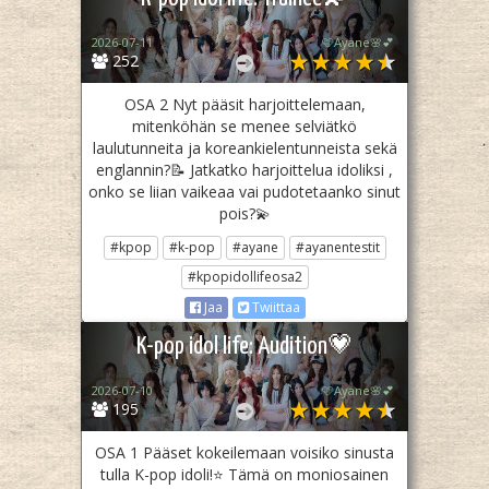
2026-07-11
🩷Ayane🌸💕
252
OSA 2 Nyt pääsit harjoittelemaan,
mitenköhän se menee selviätkö
laulutunneita ja koreankielentunneista sekä
englannin?📝 Jatkatko harjoittelua idoliksi ,
onko se liian vaikeaa vai pudotetaanko sinut
pois?💫
#kpop
#k-pop
#ayane
#ayanentestit
#kpopidollifeosa2
Jaa
Twiittaa
K-pop idol life: Audition💗
2026-07-10
🩷Ayane🌸💕
195
OSA 1 Pääset kokeilemaan voisiko sinusta
tulla K-pop idoli!⭐ Tämä on moniosainen