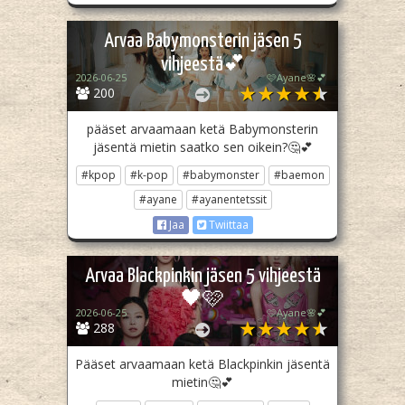
Arvaa Babymonsterin jäsen 5
vihjeestä💕
2026-06-25
🩷Ayane🌸💕
200
pääset arvaamaan ketä Babymonsterin
jäsentä mietin saatko sen oikein?🤔💕
#kpop
#k-pop
#babymonster
#baemon
#ayane
#ayanentetssit
Jaa
Twiittaa
Arvaa Blackpinkin jäsen 5 vihjeestä
🖤🩷
2026-06-25
🩷Ayane🌸💕
288
Pääset arvaamaan ketä Blackpinkin jäsentä
mietin🤔💕