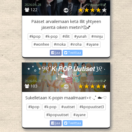
2026-06-28
🩷Ayane🌸💕
122
Pääset arvailemaan ketä Illit yhtyeen
jäsentä oikein mietin?🤔💕
#kpop
#k-pop
#illit
#yunah
#minju
#wonhee
#moka
#iroha
#ayane
Jaa
Twiittaa
⋆ ˚｡⋆୨୧˚𝙆-𝙋𝙊𝙋 𝙐𝙪𝙩𝙞𝙨𝙚𝙩 3୧ ‧
₊˚ ☁️⋅♡
2026-06-28
🩷Ayane🌸💕
103
Sukelletaan K-popin maailmaan!⋆୧ ‧₊˚ ☁️⋅♡
#kpop
#k-pop
#uutiset
#kpopuutiset3
#kpopuutiset
#ayane
Jaa
Twiittaa