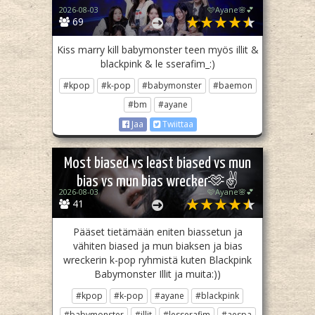
2026-08-03
🩷Ayane🌸💕
69
Kiss marry kill babymonster teen myös illit &
blackpink & le sserafim_:)
#kpop
#k-pop
#babymonster
#baemon
#bm
#ayane
Jaa
Twiittaa
Most biased vs least biased vs mun
bias vs mun bias wrecker🫶✌
2026-08-03
🩷Ayane🌸💕
41
Pääset tietämään eniten biassetun ja
vähiten biased ja mun biaksen ja bias
wreckerin k-pop ryhmistä kuten Blackpink
Babymonster Illit ja muita:))
#kpop
#k-pop
#ayane
#blackpink
#babymonster
#illit
#lesserafim
#aespa