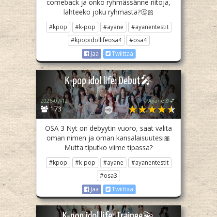
comeback ja onko ryhmässänne riitoja,
lähteekö joku ryhmästä?🤔🎀
#kpop
#k-pop
#ayane
#ayanentestit
#kpopidollifeosa4
#osa4
Jaa
Twiittaa
K-pop idol life: Debut🎤
2026-07-12
🩷Ayane🌸💕
173
OSA 3 Nyt on debyytin vuoro, saat valita
oman nimen ja oman kansalaisuutesi🎀
Mutta tiputko viime tipassa?
#kpop
#k-pop
#ayane
#ayanentestit
#osa3
Jaa
Twiittaa
K-pop idol life: Trainee💫