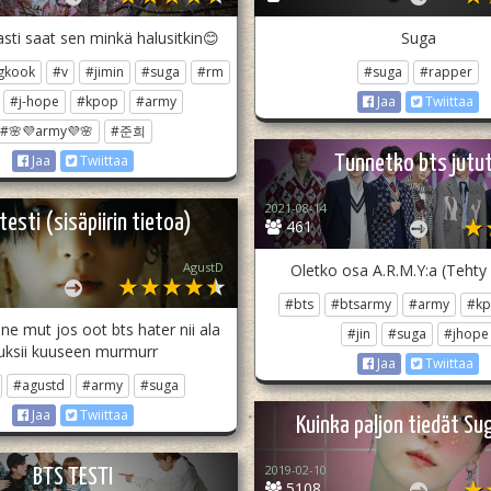
sti saat sen minkä halusitkin😊
Suga
gkook
#v
#jimin
#suga
#rm
#suga
#rapper
#j-hope
#kpop
#army
Jaa
Twiittaa
#🌸💜army💜🌸
#준희
Tunnetko bts jutu
Jaa
Twiittaa
2021-08-14
testi (sisäpiirin tietoa)
461
AgustD
Oletko osa A.R.M.Y:a (Tehty 
#bts
#btsarmy
#army
#k
ne mut jos oot bts hater nii ala
#jin
#suga
#jhope
uksii kuuseen murmurr
Jaa
Twiittaa
#agustd
#army
#suga
Jaa
Twiittaa
Kuinka paljon tiedät Su
2019-02-10
BTS TESTI
5108