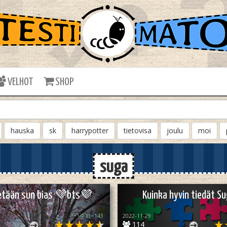
VELHOT
SHOP
hauska
sk
harrypotter
tietovisa
joulu
moi
suga
tetään sun bias 💜bts💜
Kuinka hyvin tiedät S
°•`\준희<143
2022-11-29
114