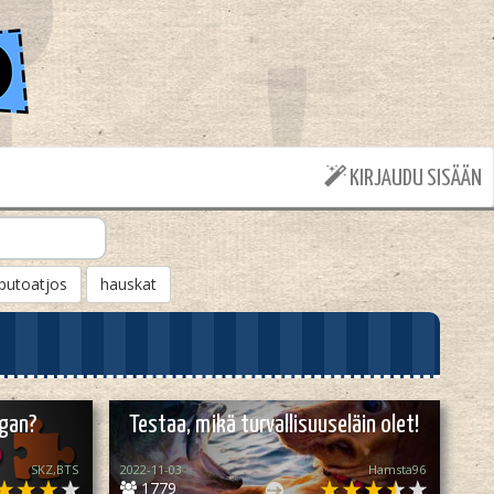
KIRJAUDU SISÄÄN
putoatjos
hauskat
ugan?
Testaa, mikä turvallisuuseläin olet!
SKZ,BTS
2022-11-03
Hamsta96
1779