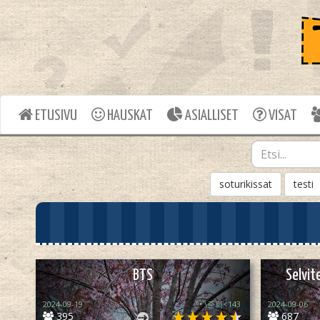
ETUSIVU
HAUSKAT
ASIALLISET
VISAT
soturikissat
testi
BTS
Selvi
2024-09-19
°•`\준희<143
2024-09-06
395
687