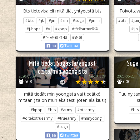
Bts tietovisa eli mitä tiiät yhtyeestä bts
Toivottava
#bts
#jk
#jin
#rm
#suga
#jimin
#bts
#jun
#j-hope
#v
#kpop
#🌸💜army💜🌸
#jin
#°•`\준희<143
#준희
Jaa
Twiittaa
Mitä tiedät Sugasta/august
Suga 
d:stä/min yoongista
2020-06-24
CoolKid69
2020-05-23
508
600
mitä tiedät min yoongista vai tiedätkö
Tuu ny tän
mitään ( tä on mun eka testi joten älä kiusi)
s
#kpop
#bts
#army
#btsarmy
#bts
#oltekotruearmy
#truearmy
#minyoongi
#suga
Jaa
Twiittaa