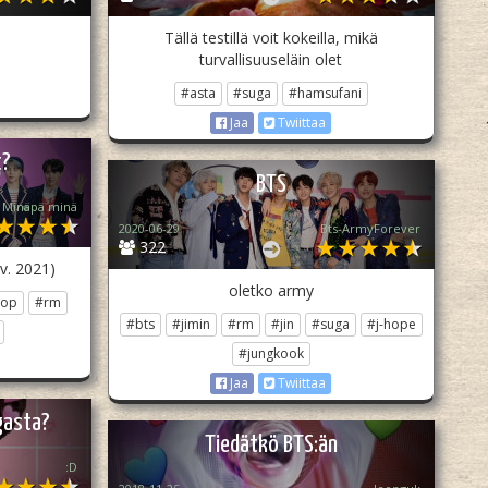
Tällä testillä voit kokeilla, mikä
turvallisuuseläin olet
#asta
#suga
#hamsufani
Jaa
Twiittaa
t?
BTS
Minäpä minä
2020-06-29
Bts-ArmyForever
322
v. 2021)
oletko army
pop
#rm
#bts
#jimin
#rm
#jin
#suga
#j-hope
#jungkook
Jaa
Twiittaa
gasta?
Tiedätkö BTS:än
:D