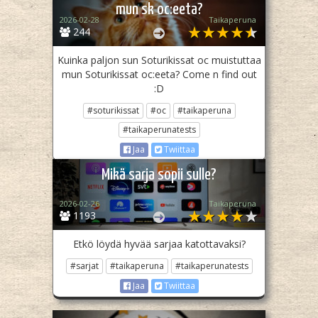
mun sk oc:eeta?
2026-02-28
Taikaperuna
244
Kuinka paljon sun Soturikissat oc muistuttaa
mun Soturikissat oc:eeta? Come n find out
:D
#soturikissat
#oc
#taikaperuna
#taikaperunatests
Jaa
Twiittaa
Mikä sarja sopii sulle?
2026-02-26
Taikaperuna
1193
Etkö löydä hyvää sarjaa katottavaksi?
#sarjat
#taikaperuna
#taikaperunatests
Jaa
Twiittaa