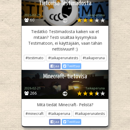
Tietovisa Testimadosta
2026-02-25
Taikaperuna
60
Tiedätkö Testimadosta kaiken vai et
mitään? Testi sisältää kysymyksiä
Testimatoon, ei käyttäjään, vaan tähän
nettisivuun!! :)
#testimato
#taikaperunatests
#taikaperuna
Jaa
Twiittaa
Minecraft- tietovisa
2026-02-21
Taikaperuna
266
Mitä tiedät Minecraft- Pelistä?
#minecraft
#taikaperuna
#taikaperunatests
Jaa
Twiittaa