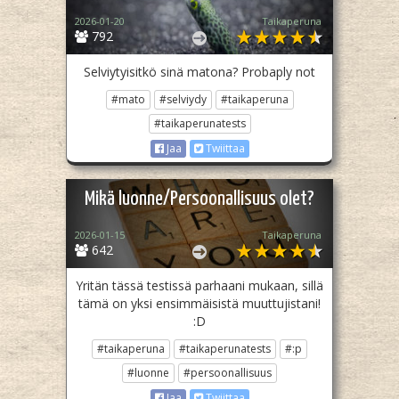
2026-01-20
Taikaperuna
792
Selviytyisitkö sinä matona? Probaply not
#mato
#selviydy
#taikaperuna
#taikaperunatests
Jaa
Twiittaa
Mikä luonne/Persoonallisuus olet?
2026-01-15
Taikaperuna
642
Yritän tässä testissä parhaani mukaan, sillä
tämä on yksi ensimmäisistä muuttujistani!
:D
#taikaperuna
#taikaperunatests
#:p
#luonne
#persoonallisuus
Jaa
Twiittaa