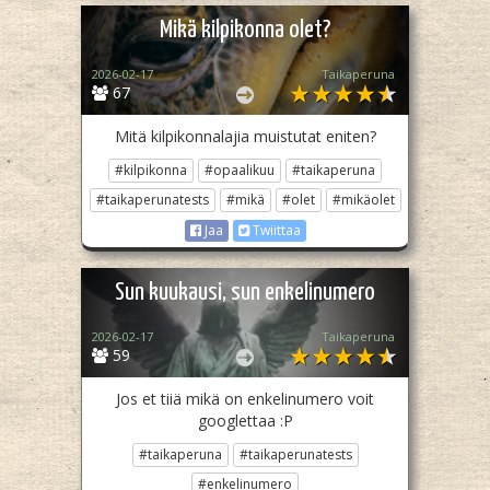
Mikä kilpikonna olet?
2026-02-17
Taikaperuna
67
Mitä kilpikonnalajia muistutat eniten?
#kilpikonna
#opaalikuu
#taikaperuna
#taikaperunatests
#mikä
#olet
#mikäolet
Jaa
Twiittaa
Sun kuukausi, sun enkelinumero
2026-02-17
Taikaperuna
59
Jos et tiiä mikä on enkelinumero voit
googlettaa :P
#taikaperuna
#taikaperunatests
#enkelinumero