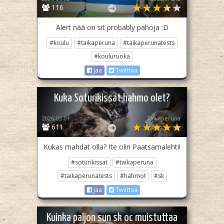
116
Alert nää on sit probably pahoja :D
#koulu
#taikaperuna
#taikaperunatests
#kouluruoka
Jaa
Twiittaa
Kuka Soturikissat hahmo olet?
2026-03-01
Taikaperuna
611
Kukas mahdat olla? Ite olin Paatsamalehti!
#soturikissat
#taikaperuna
#taikaperunatests
#hahmot
#sk
Jaa
Twiittaa
Kuinka paljon sun sk oc muistuttaa