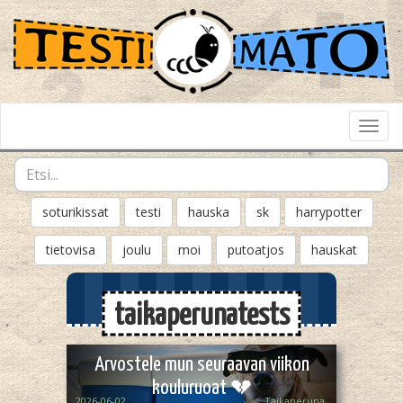
Toggl
Navig
soturikissat
testi
hauska
sk
harrypotter
tietovisa
joulu
moi
putoatjos
hauskat
taikaperunatests
Arvostele mun seuraavan viikon
kouluruoat 💔
2026-06-02
Taikaperuna