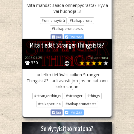
Mitä mahdat saada onnenpyörästä? Hyviä
vai huonoja :3
#onnenpyörä
#taikaperuna
#taikaperunatests
Jaa
Twiittaa
Mitä tiedät Stranger Thingsistä?
2026-01-25
Taikaperuna
330
Luuletko tietäväsi kaiken Stranger
Thingsistä? Luultavasti joo jos on kattonu
koko sarjan
#strangerthings
#stranger
#things
#taikaperuna
#taikaperunatests
Jaa
Twiittaa
Selviytyisitkö matona?