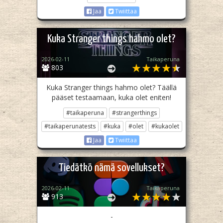
Jaa
Twiittaa
Kuka Stranger things hahmo olet?
2026-02-11
Taikaperuna
803
Kuka Stranger things hahmo olet? Täällä
pääset testaamaan, kuka olet eniten!
#taikaperuna
#strangerthings
#taikaperunatests
#kuka
#olet
#kukaolet
Jaa
Twiittaa
Tiedätkö nämä sovellukset?
2026-02-11
Taikaperuna
913
-