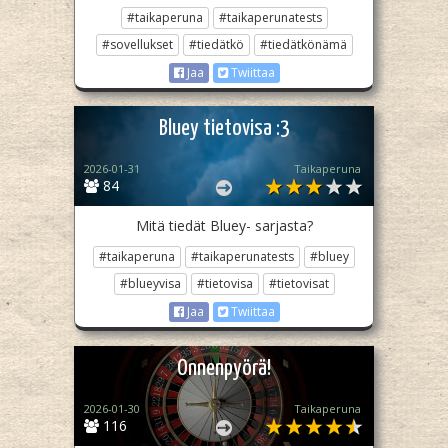
#taikaperuna
#taikaperunatests
#sovellukset
#tiedätkö
#tiedätkönämä
Jaa
Twiittaa
Bluey tietovisa :3
2026-01-31
Taikaperuna
84
Mitä tiedät Bluey- sarjasta?
#taikaperuna
#taikaperunatests
#bluey
#blueyvisa
#tietovisa
#tietovisat
Jaa
Twiittaa
Onnenpyörä!
2026-01-30
Taikaperuna
116