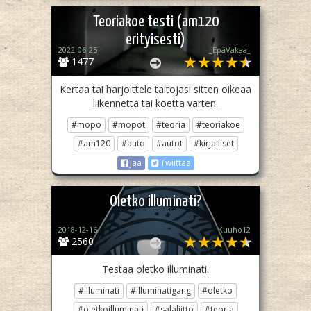
Teoriakoe testi (am120
erityisesti)
2022-06-25
_EpäVakaa_
1477
Kertaa tai harjoittele taitojasi sitten oikeaa
liikennettä tai koetta varten.
#mopo
#mopot
#teoria
#teoriakoe
#am120
#auto
#autot
#kirjalliset
Jaa
Twiittaa
Oletko illuminati?
2018-12-16
Kuuho12
2560
Testaa oletko illuminati.
#illuminati
#illuminatigang
#oletko
#oletkoilluminati
#salaliitto
#teoria