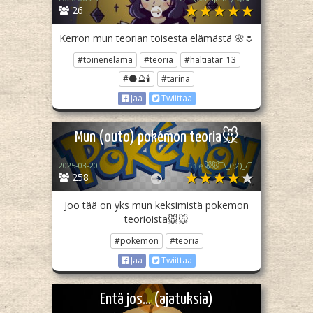
26
Kerron mun teorian toisesta elämästä 🌸🌷
#toinenelämä
#teoria
#haltiatar_13
#🌑🔮🕯️
#tarina
Jaa
Twiittaa
Mun (outo) pokémon teoria🐭
2025-03-20
𝙻𝚒𝚎🐭🐭¯\_(ツ)_/¯
258
Joo tää on yks mun keksimistä pokemon
teorioista🐭🐭
#pokemon
#teoria
Jaa
Twiittaa
Entä jos... (ajatuksia)