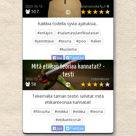
2023-10-13
Salamasulka🪐🌌🪻
507
Kaikkia todella syviä ajatuksia...
#entäjos
#salamasulanfiksutasiat
#jännittävä
#teoria
#pöö
#alien
#kuolema
Jaa
Twiittaa
Mitä etiikan teoriaa kannatat? -
testi
2022-11-20
robin4ever
58
Tekemällä tämän testin selvität mitä
etiikanteoriaa kannatat!
#filosofia
#etiikka
#etikka
#teoria
#etiikanteoriat
Jaa
Twiittaa