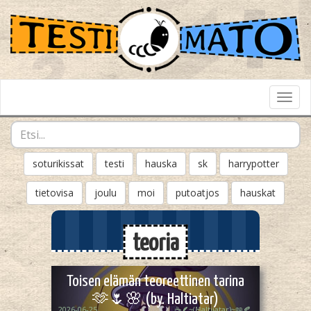
Toggl
Navig
soturikissat
testi
hauska
sk
harrypotter
tietovisa
joulu
moi
putoatjos
hauskat
teoria
Toisen elämän teoreettinen tarina
🫶🌷🌸 (by. Haltiatar)
2026-06-25
☕🪶~(ℍaltijatar)~📖🍂