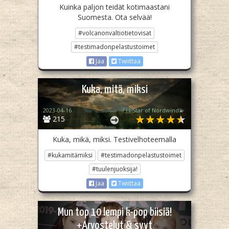
Kuinka paljon teidät kotimaastani
Suomesta. Ota selvää!
#volcanonvaltiotietovisat
#testimadonpelastustoimet
Jaa
Twiittaa
Kuka, mitä, miksi
2023-04-16
🇫🇮Star of Nordwind💫
215
Kuka, mikä, miksi. Testivelhoteemalla
#kukamitämiksi
#testimadonpelastustoimet
#tuulenjuoksija!
Jaa
Twiittaa
Mun top 10 lempi k-pop biisiä!
+Arvostelut & syyt