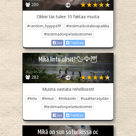
200
Okkei täs tulee 10 faktaa musta
#random_hyyppä💚
#testimadostakivapaikka
#testimadonpelastustoimet
Jaa
Twiittaa
Mikä lintu olisit?🦆🦅🦉
2023-05-20
†♡•Vaahtis•♡†
282
Muista vastata rehellisesti!
#lintu
#linnut
#mikäolet
#vaahterasydän
#testimadonpelastustoimet
Jaa
Twiittaa
Mikä on sun soturikissa oc