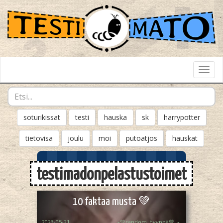
Toggl
Navig
soturikissat
testi
hauska
sk
harrypotter
tietovisa
joulu
moi
putoatjos
hauskat
testimadonpelastustoimet
10 faktaa musta 💚
2023-05-21
🛹💚random_hyyppä💚🛹