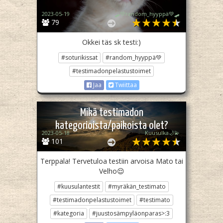
2023-05-19
🛹💚random_hyyppä💚🛹
79
Okkei täs sk testi:)
#soturikissat
#random_hyyppä💚
#testimadonpelastustoimet
Jaa
Twiittaa
Mikä testimadon
kategorioista/paikoista olet?
2023-05-18
Kuusulka🌙💫
101
Terppala! Tervetuloa testiin arvoisa Mato tai
Velho😌
#kuusulantestit
#myräkän_testimato
#testimadonpelastustoimet
#testimato
#kategoria
#juustosämpyläonparas>:3