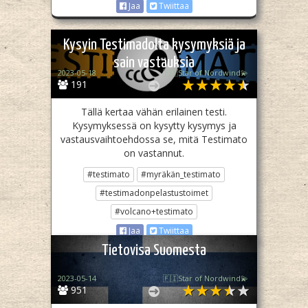
Jaa
Twiittaa
Kysyin Testimadolta kysymyksiä ja
sain vastauksia
2023-05-18
🇫🇮Star of Nordwind💫
191
Tällä kertaa vähän erilainen testi.
Kysymyksessä on kysytty kysymys ja
vastausvaihtoehdossa se, mitä Testimato
on vastannut.
#testimato
#myräkän_testimato
#testimadonpelastustoimet
#volcano+testimato
Jaa
Twiittaa
Tietovisa Suomesta
2023-05-14
🇫🇮Star of Nordwind💫
951