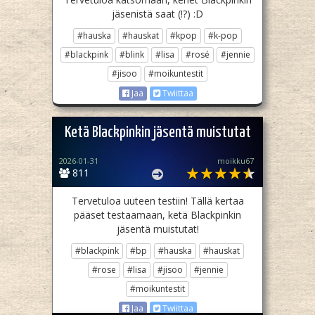
jäsenistä saat (!?) :D
#hauska
#hauskat
#kpop
#k-pop
#blackpink
#blink
#lisa
#rosé
#jennie
#jisoo
#moikuntestit
Jaa
Twiittaa
Ketä Blackpinkin jäsentä muistutat
2026-01-31
moikku67
811
Tervetuloa uuteen testiin! Tällä kertaa
pääset testaamaan, ketä Blackpinkin
jäsentä muistutat!
#blackpink
#bp
#hauska
#hauskat
#rose
#lisa
#jisoo
#jennie
#moikuntestit
Jaa
Twiittaa