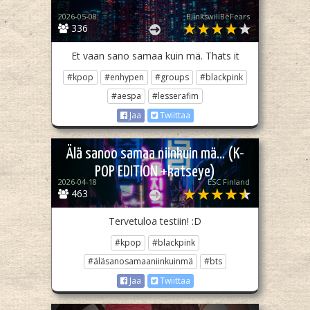
2026-05-08
BlinkswillBeFears
336
Et vaan sano samaa kuin mä. Thats it
#kpop
#enhypen
#groups
#blackpink
#aespa
#lesserafim
Jaa
Twiittaa
Älä sanoo samaa niinkuin mä... (K-
POP EDITION +katseye)
2026-04-18
ESC Finland
463
Tervetuloa testiin! :D
#kpop
#blackpink
#äläsanosamaaniinkuinmä
#bts
Jaa
Twiittaa