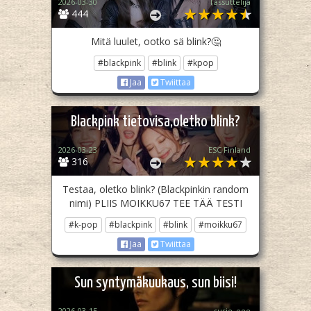
2026-03-30
Tassuttelija
444
Mitä luulet, ootko sä blink?🤔
#blackpink
#blink
#kpop
Jaa
Twiittaa
Blackpink tietovisa,oletko blink?
2026-03-23
ESC Finland
316
Testaa, oletko blink? (Blackpinkin random
nimi) PLIIS MOIKKU67 TEE TÄÄ TESTI
#k-pop
#blackpink
#blink
#moikku67
Jaa
Twiittaa
Sun syntymäkuukaus, sun biisi!
2026-03-15
susie_eee