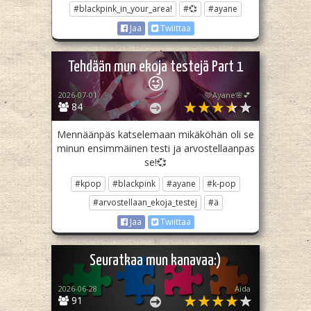
#blackpink_in_your_area!
#💞
#ayane
Jaa
Twiittaa
Tehdään mun ekoja testejä Part 1
😜
2026-07-01
🩷Ayane🌸💕
84
Mennäänpäs katselemaan mikäköhän oli se
minun ensimmäinen testi ja arvostellaanpas
se!💞
#kpop
#blackpink
#ayane
#k-pop
#arvostellaan_ekoja_testej
#ä
Jaa
Twiittaa
Seuratkaa mun kanavaa:)
2026-06-28
Aida
91