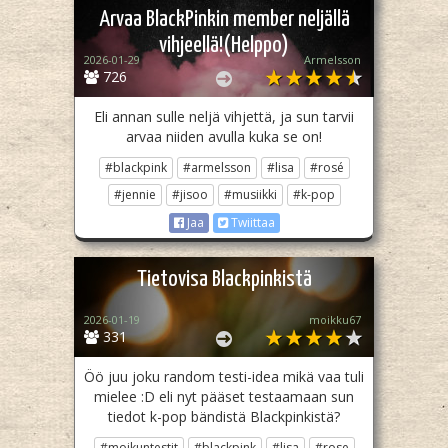
Arvaa BlackPinkin member neljällä
vihjeellä!(Helppo)
2026-01-29
Armelsson
726
Eli annan sulle neljä vihjettä, ja sun tarvii
arvaa niiden avulla kuka se on!
#blackpink
#armelsson
#lisa
#rosé
#jennie
#jisoo
#musiikki
#k-pop
Jaa
Twiittaa
Tietovisa Blackpinkistä
2026-01-19
moikku67
331
Öö juu joku random testi-idea mikä vaa tuli
mielee :D eli nyt pääset testaamaan sun
tiedot k-pop bändistä Blackpinkistä?
#moikuntestit
#blackpink
#lisa
#rose