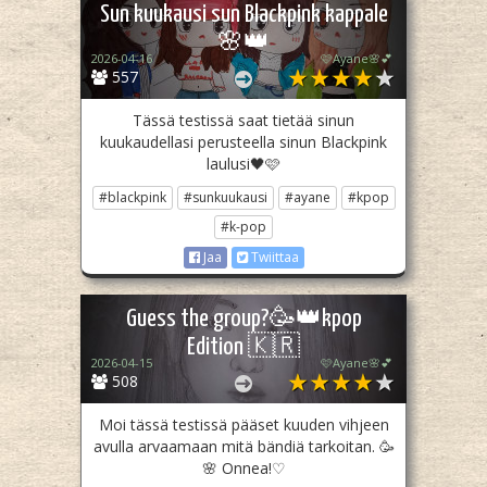
Sun kuukausi sun Blackpink kappale
🌸👑
2026-04-16
🩷Ayane🌸💕
557
Tässä testissä saat tietää sinun
kuukaudellasi perusteella sinun Blackpink
laulusi🖤🩷
#blackpink
#sunkuukausi
#ayane
#kpop
#k-pop
Jaa
Twiittaa
Guess the group?🥳👑kpop
Edition 🇰🇷
2026-04-15
🩷Ayane🌸💕
508
Moi tässä testissä pääset kuuden vihjeen
avulla arvaamaan mitä bändiä tarkoitan. 🥳
🌸 Onnea!♡