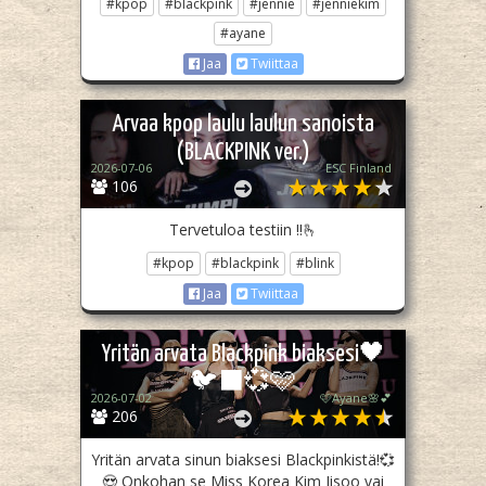
#kpop
#blackpink
#jennie
#jenniekim
#ayane
Jaa
Twiittaa
Arvaa kpop laulu laulun sanoista
(BLACKPINK ver.)
2026-07-06
ESC Finland
106
Tervetuloa testiin !!🫰
#kpop
#blackpink
#blink
Jaa
Twiittaa
Yritän arvata Blackpink biaksesi🖤
🐦‍⬛💞🩷
2026-07-02
🩷Ayane🌸💕
206
Yritän arvata sinun biaksesi Blackpinkistä!💞
😍 Onkohan se Miss Korea Kim Jisoo vai