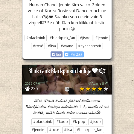
Human Chanel Jennie Kim vaiko Golden
voice of Korea Rosie vai Dance machine
Lalisa?🎤👑 Saanko sen oikein vain 5
vihjeellä? Se nähdään kun klikkaat testin
pariin!😉
#blackpink
#blackpink_fan
#jisoo
#jennie
#rosé
#lisa
#ayane
#ayanentestit
Jaa
Twiittaa
Blink rank Blackpinkin lauluja🖤💞
2026-07-01
🩷Ayane🌸💕
235
ℋℯ𝒾! 𝒯ä𝓈𝓈ä 𝓉𝑒𝓈𝓉𝒾𝓈𝓈ä 𝓅ää𝓈𝑒𝓉 𝓁𝒶𝒾𝓉𝓉𝒶𝓂𝒶𝒶𝓃
𝐵𝓁𝒶𝒸𝓀𝓅𝒾𝓃𝓀𝒾𝓃 𝓁𝒶𝓊𝓁𝓊𝒿𝒶 𝒶𝓈𝓉𝑒𝒾𝓀𝑜𝓁𝓁𝒶 𝟣–𝟧, 𝓂𝓊𝓉𝓉𝒶 𝑒𝓉 𝓋𝑜𝒾
𝓉𝒾𝑒𝓉ää, 𝓂𝒾𝓀ä 𝓁𝒶𝓊𝓁𝓊 𝓉𝓊𝓁𝑒𝑒 𝓈𝑒𝓊𝓇𝒶𝒶𝓋𝒶𝓀𝓈𝒾.🎤
#blackpink
#kpop
#k-pop
#jisoo
#jennie
#rosé
#lisa
#blackpink_fan