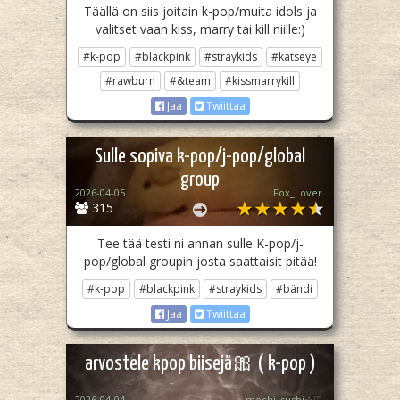
Täällä on siis joitain k-pop/muita idols ja
valitset vaan kiss, marry tai kill niille:)
#k-pop
#blackpink
#straykids
#katseye
#rawburn
#&team
#kissmarrykill
Jaa
Twiittaa
Sulle sopiva k-pop/j-pop/global
group
2026-04-05
Fox_Lover
315
Tee tää testi ni annan sulle K-pop/j-
pop/global groupin josta saattaisit pitää!
#k-pop
#blackpink
#straykids
#bändi
Jaa
Twiittaa
arvostele kpop biisejä🎀 ( k-pop )
2026-04-04
mochi_sushi☆♡