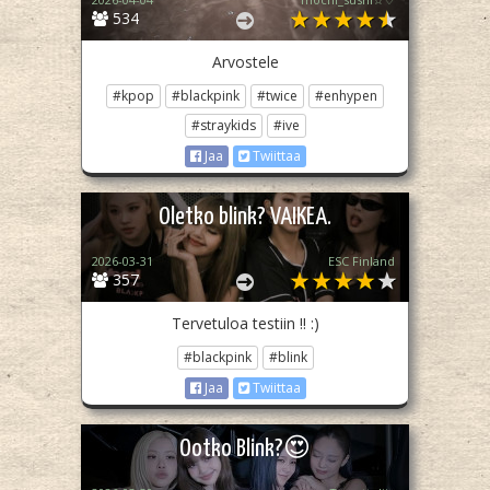
534
Arvostele
#kpop
#blackpink
#twice
#enhypen
#straykids
#ive
Jaa
Twiittaa
Oletko blink? VAIKEA.
2026-03-31
ESC Finland
357
Tervetuloa testiin !! :)
#blackpink
#blink
Jaa
Twiittaa
Ootko Blink?😍