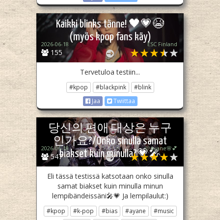
Kaikki blinks tänne! 🖤💗😭
(myös kpop fans käy)
2026-06-18
ESC Finland
155
Tervetuloa testiin...
#kpop
#blackpink
#blink
Jaa
Twiittaa
당신의 편애 대상은 누구
인가요?/Onko sinulla samat
2026-06-18
🩷Ayane🌸💕
biakset kuin minulla?💗🎤
547
Eli tässä testissä katsotaan onko sinulla
samat biakset kuin minulla minun
lempibändeissäni🎤💗 Ja lempilaulut:)
#kpop
#k-pop
#bias
#ayane
#music