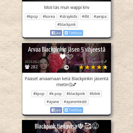
Moii täs mun wappi knv
#kpop
#korea
#straykids
#illit
#aespa
#blackpink
Jaa
Twiittaa
Arvaa Blackpinkin jäsen 5 vihjeestä
🖤🩷
2026-06-25
🩷Ayane🌸💕
282
Pääset arvaamaan ketä Blackpinkin jäsentä
mietin🤔💕
#kpop
#k-pop
#blackpink
#blink
#ayane
#ayanentestit
Jaa
Twiittaa
Blackpink tietovisa🍓🥰😛