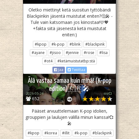
Oletko miettinyt ketä suositun tyttöbändi
Blackpinkin jäsentä muistutat eniten?🤔🎤 -
Tule vain katsomaan jos kiinostaa!🩷💖
+fakta siitä jäsenestä ketä muistutat
eniten:)
#kpop
#k-pop
#blink
#blackpink
#ayane
#jisoo
#jennie
#rose
#lisa
#ot4
#ketämuistutatbp:stä
Jaa
Twiittaa
Älä vastaa samaa kuin minä! (K-pop
edition)🇰🇷🎤
2026-05-24
sisi💞
652
Pääset arvuuttelemaan K-pop idolien,
grouppien ja laulujen välillä minun kanssa!💞
🎤
#kpop
#korea
#illit
#k-pop
#blackpink