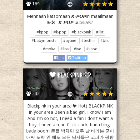
169
Mennään katsomaan 𝙆-𝙋𝙊𝙋in maailmaan
💫🎤 -𝙆-𝙋𝙊𝙋 uutisia!🤍
#kpop
#k-pop
#blackpink
#illit
#babymonster
#ayane
#testhiii
#bts
#moka
#lisa
#ive
#jisoo
Jaa
Twiittaa
🖤!BLACKPINK!🩷
2026-06-19
🩷Ayane🌸💕
232
Blackpink in your area!💝 Hot) BLACKPINK
in your area Been a bad girl, I know I am
And I'm so hot, I need a fan I don't want a
boy, I need a man Click-clack, bada bing,
bada boom 문을 박차면 모두 날 바라봄 굳이
애써 노력 안 해도 모든 남자들은 코피가 팡팡