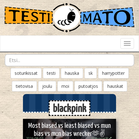
Toggl
Navig
soturikissat
testi
hauska
sk
harrypotter
tietovisa
joulu
moi
putoatjos
hauskat
blackpink
Most biased vs least biased vs mun
bias vs mun bias wrecker🫶✌
2026-08-03
🩷Ayane🌸💕