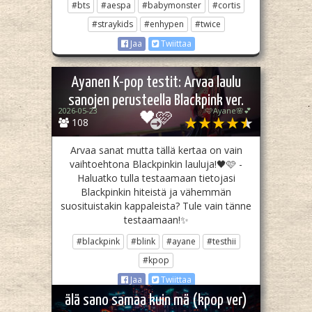
#bts
#aespa
#babymonster
#cortis
#straykids
#enhypen
#twice
Jaa
Twiittaa
Ayanen K-pop testit: Arvaa laulu
sanojen perusteella Blackpink ver.
2026-05-23
🩷Ayane🌸💕
🖤🩷
108
Arvaa sanat mutta tällä kertaa on vain
vaihtoehtona Blackpinkin lauluja!🖤🩷 -
Haluatko tulla testaamaan tietojasi
Blackpinkin hiteistä ja vähemmän
suosituistakin kappaleista? Tule vain tänne
testaamaan!✨
#blackpink
#blink
#ayane
#testhii
#kpop
Jaa
Twiittaa
älä sano samaa kuin mä (kpop ver)