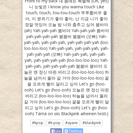
Front to my back 내 몸매는 특별해 (Oh, yes)
니 눈빛은 I know you wanna touch Like
touch, touch, tou-tou-touch 뚜루룹바우 좋
아, 이 분위기가 좋아 좋아, 난 지금 니가 좋아
정말 멋있어 오늘 밤 너와 춤추고 싶어 붐바야
(ah) Yah-yah-yah 붐바야 Yah-yah-yah 붐바야
yah-yah-yah-yah 붐붐바 붐붐바 (오빠) Yah-
yah-yah, yah-yah-yah, yah-yah-yah-yah (loo-
loo-loo-loo) Yah-yah-yah, yah-yah-yah, yah-
yah-yah-yah (오빠) Yah-yah-yah, yah-yah-
yah, yah-yah-yah-yah (loo-loo-loo-loo) Yah-
yah-yah, yah-yah-yah-yah 붐붐바 붐바야 오
늘은 맨 정신 따윈 버리고 (loo-loo-loo-loo) 하
늘을 넘어서 올라 갈 거야 (loo-loo-loo-loo) 끝
을 모르게 빨리 달리고 싶어 Let's go (hoo-
ooh) Let's go (hoo-ooh) 오늘은 맨 정신 따윈
버리고 (loo-loo-loo-loo) 하늘을 넘어서 올라
갈 거야 (loo-loo-loo-loo) 끝을 모르게 빨리 달
리고 싶어 Let's go (hoo-ooh) Let's go (hoo-
ooh) Tämä on siis Blackpink aiheinen testi:)
#kpop
#k-pop
#ayane
#blackpink
Jaa
Twiittaa