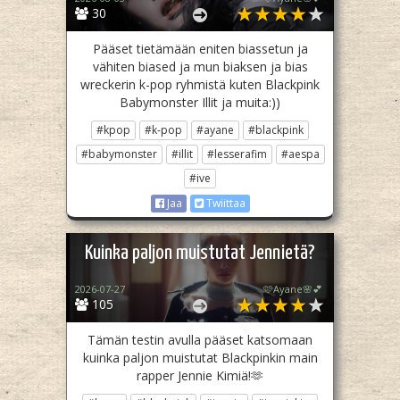
30
Pääset tietämään eniten biassetun ja
vähiten biased ja mun biaksen ja bias
wreckerin k-pop ryhmistä kuten Blackpink
Babymonster Illit ja muita:))
#kpop
#k-pop
#ayane
#blackpink
#babymonster
#illit
#lesserafim
#aespa
#ive
Jaa
Twiittaa
Kuinka paljon muistutat Jennietä?
2026-07-27
🩷Ayane🌸💕
105
Tämän testin avulla pääset katsomaan
kuinka paljon muistutat Blackpinkin main
rapper Jennie Kimiä!🫶