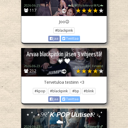
2026-06-25
☁️🪐🌺Blink4ever🌺🪐☁️
117
Joo😉
#blackpink
Jaa
Twiittaa
Arvaa blackpinkin jäsen 3 vihjeestä!
💗🖤
2026-06-23
ESC Finland
212
Tervetuloa testiinn <3
#kpop
#blackpink
#bp
#blink
Jaa
Twiittaa
⋆ ˚｡⋆୨୧˚𝙆-𝙋𝙊𝙋 𝙐𝙪𝙩𝙞𝙨𝙚𝙩୧ ‧₊˚
☁️⋅♡
2026-06-21
🩷Ayane🌸💕