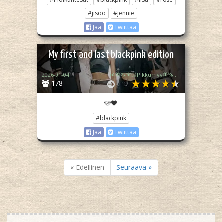
#jisoo
#jennie
Jaa
Twiittaa
My first and last blackpink edition
2026-01-04
@🦋🦄🧚🏻Pikkumyy🦋🦄🧚🏻
178
🩷🖤
#blackpink
Jaa
Twiittaa
« Edellinen
Seuraava »