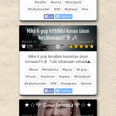
#testhiii
#korea
#blackpink
#babymonster
#illit
#katseye
#ive
Jaa
Twiittaa
Mikä K-pop hittibiisi kuvaa sinun
kesälomaasi?🍦🎶
2026-06-14
🩷Ayane🌸💕
576
Mikä K-pop kesäbiisi kuvastaa sinun
lomaasi?🌞🍨 -Tule ottamaan selvää!🌊
#kesä
#kesäloma
#kpop
#k-pop
#music
#summer
#ayane
#blackpink
#babymonster
#illit
#newjeans
#jennie
Jaa
Twiittaa
★☆🌹𝓡𝓸𝓼𝓮 tietovisa 🌹☆★
2026-06-13
🩷Ayane🌸💕