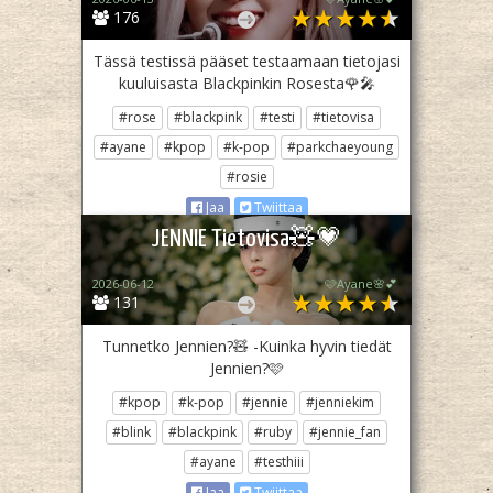
176
Tässä testissä pääset testaamaan tietojasi
kuuluisasta Blackpinkin Rosesta🌹🎤
#rose
#blackpink
#testi
#tietovisa
#ayane
#kpop
#k-pop
#parkchaeyoung
#rosie
Jaa
Twiittaa
JENNIE Tietovisa🧸💗
2026-06-12
🩷Ayane🌸💕
131
Tunnetko Jennien?🧸 -Kuinka hyvin tiedät
Jennien?🩷
#kpop
#k-pop
#jennie
#jenniekim
#blink
#blackpink
#ruby
#jennie_fan
#ayane
#testhiii
Jaa
Twiittaa