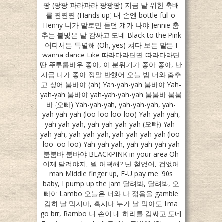
팡 (팡팡 파라파라 팡팡팡) 지금 날 위한 축배
를 짠짠짠 (Hands up) 내 손엔 bottle full o'
Henny 니가 말로만 듣던 걔가 나야 Jennie 춤
추는 불빛은 날 감싸고 도네 Black to the Pink
어디서든 특별해 (Oh, yes) 쳐다 보든 말든 I
wanna dance Like 따라다라단딴 따라다라단
딴 뚜루룹바우 좋아, 이 분위기가 좋아 좋아, 난
지금 니가 좋아 정말 반했어 오늘 밤 너와 춤추
고 싶어 붐바야 (ah) Yah-yah-yah 붐바야 Yah-
yah-yah 붐바야 yah-yah-yah-yah 붐붐바 붐붐
바 (오빠) Yah-yah-yah, yah-yah-yah, yah-
yah-yah-yah (loo-loo-loo-loo) Yah-yah-yah,
yah-yah-yah, yah-yah-yah-yah (오빠) Yah-
yah-yah, yah-yah-yah, yah-yah-yah-yah (loo-
loo-loo-loo) Yah-yah-yah, yah-yah-yah-yah
붐붐바 붐바야 BLACKPINK in your area Oh
이제 달려야지, 뭘 어떡해? 난 철없어, 겁없어
man Middle finger up, F-U pay me '90s
baby, I pump up the jam 달려봐, 달려봐, 오
빠야 Lambo 오늘은 너와 나 젊음을 gamble
감히 날 막지마, 혹시나 누가 날 막아도 I'ma
go brr, Rambo 니 손이 내 허리를 감싸고 도네