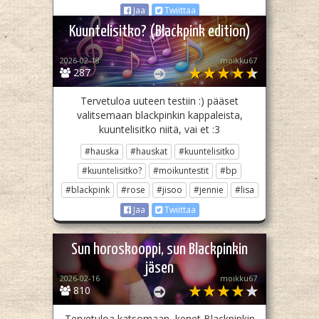
Jaa
Twiittaa
Kuuntelisitko? (Blackpink edition)
2026-02-18
moikku67
287
Tervetuloa uuteen testiin :) pääset
valitsemaan blackpinkin kappaleista,
kuuntelisitko niitä, vai et :3
#hauska
#hauskat
#kuuntelisitko
#kuuntelisitko?
#moikuntestit
#bp
#blackpink
#rose
#jisoo
#jennie
#lisa
Jaa
Twiittaa
Sun horoskooppi, sun Blackpinkin
jäsen
2026-02-16
moikku67
810
Tervetuloa katsomaan, kenet Blackpinkin