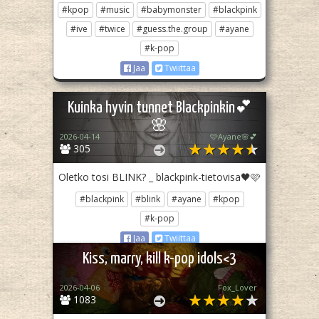
#kpop
#music
#babymonster
#blackpink
#ive
#twice
#guess.the.group
#ayane
#k-pop
Jaa
Twiittaa
Kuinka hyvin tunnet Blackpinkin💕
🌸
2026-04-14
🩷Ayane🌸💕
305
Oletko tosi BLINK? _ blackpink-tietovisa🖤🩷
#blackpink
#blink
#ayane
#kpop
#k-pop
Jaa
Twiittaa
Kiss, marry, kill k-pop idols<3
2026-04-06
Fox_Lover
1083