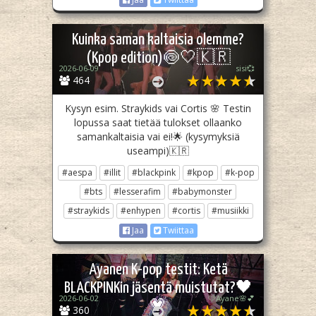
Kuinka saman kaltaisia olemme?
(Kpop edition)🍥🤍🇰🇷
2026-06-09
sisi💞
464
Kysyn esim. Straykids vai Cortis 🌸 Testin
lopussa saat tietää tulokset ollaanko
samankaltaisia vai ei!🌟 (kysymyksiä
useampi)🇰🇷
#aespa
#illit
#blackpink
#kpop
#k-pop
#bts
#lesserafim
#babymonster
#straykids
#enhypen
#cortis
#musiikki
Jaa
Twiittaa
Ayanen K-pop testit: Ketä
BLACKPINKin jäsentä muistutat?🖤
2026-06-02
🩷Ayane🌸💕
💗
360