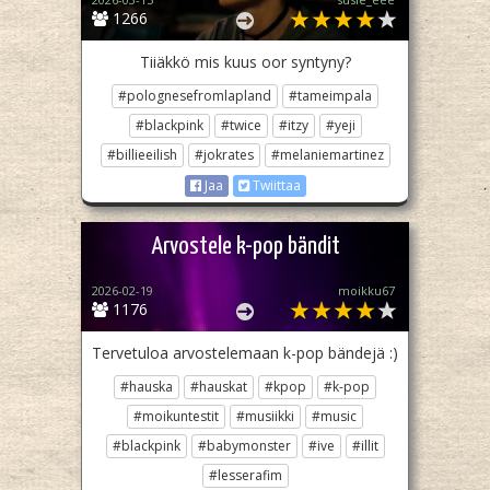
1266
Tiiäkkö mis kuus oor syntyny?
#polognesefromlapland
#tameimpala
#blackpink
#twice
#itzy
#yeji
#billieeilish
#jokrates
#melaniemartinez
Jaa
Twiittaa
Arvostele k-pop bändit
2026-02-19
moikku67
1176
Tervetuloa arvostelemaan k-pop bändejä :)
#hauska
#hauskat
#kpop
#k-pop
#moikuntestit
#musiikki
#music
#blackpink
#babymonster
#ive
#illit
#lesserafim