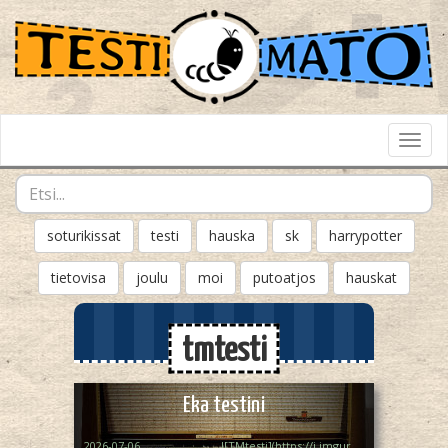
Toggl
Navig
soturikissat
testi
hauska
sk
harrypotter
tietovisa
joulu
moi
putoatjos
hauskat
tmtesti
Eka testini
2026-07-06
![TMtesti](https://i.imgur.com/MhbUitb.jpeg)