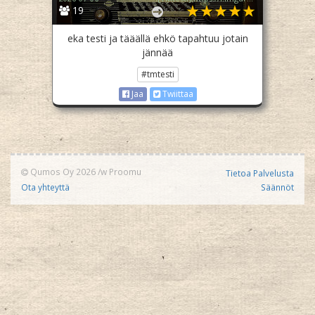
19
eka testi ja tääällä ehkö tapahtuu jotain
jännää
#tmtesti
Jaa
Twiittaa
Qumos Oy 2026
/w
Proomu
Tietoa Palvelusta
Ota yhteyttä
Säännöt