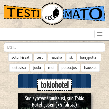
Toggl
Navig
soturikissat
testi
hauska
sk
harrypotter
tietovisa
joulu
moi
putoatjos
hauskat
tokiohotel
Sun syntymäkuukausi, sun Tokio
Hotel -jäsen (+5 faktaa)
2026-02-03
MiBi