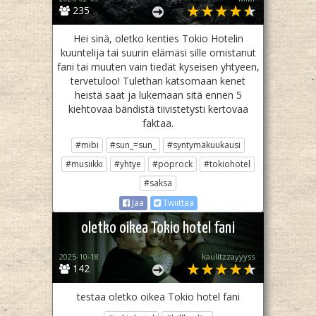
235
Hei sinä, oletko kenties Tokio Hotelin
kuuntelija tai suurin elämäsi sille omistanut
fani tai muuten vain tiedät kyseisen yhtyeen,
tervetuloo! Tulethan katsomaan kenet
heistä saat ja lukemaan sitä ennen 5
kiehtovaa bändistä tiivistetysti kertovaa
faktaa.
#mibi
#sun_=sun_
#syntymäkuukausi
#musiikki
#yhtye
#poprock
#tokiohotel
#saksa
Jaa
Twiittaa
oletko oikea Tokio hotel fani
2025-10-18
kaulitzzayyyss
142
testaa oletko oikea Tokio hotel fani