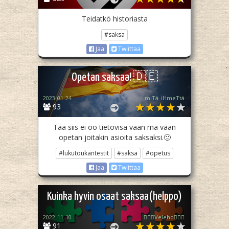
Teidatkö historiasta
#saksa
Jaa
Twiittaa
Opetan saksaa! 🇩🇪
2023-01-24
miTä_iHmeTtä
93
Tää siis ei oo tietovisa vaan mä vaan
opetan joitakin asioita saksaksi.🙂
#lukutoukantestit
#saksa
#opetus
Jaa
Twiittaa
Kuinka hyvin osaat saksaa(helppo)
2022-11-10
🧙🏻‍♀️Veleho🧙🏻‍♀️
91