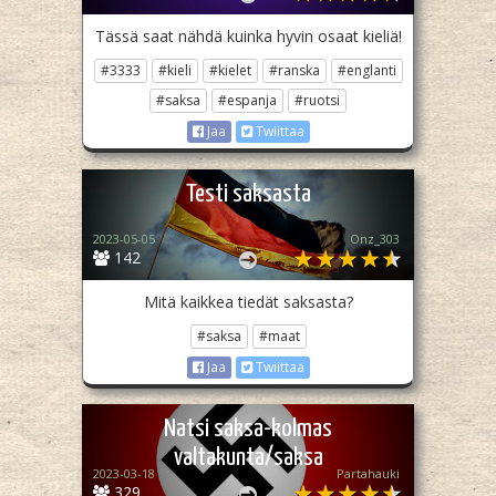
Tässä saat nähdä kuinka hyvin osaat kieliä!
#3333
#kieli
#kielet
#ranska
#englanti
#saksa
#espanja
#ruotsi
Jaa
Twiittaa
Testi saksasta
2023-05-05
Onz_303
142
Mitä kaikkea tiedät saksasta?
#saksa
#maat
Jaa
Twiittaa
Natsi saksa-kolmas
valtakunta/saksa
2023-03-18
Partahauki
329