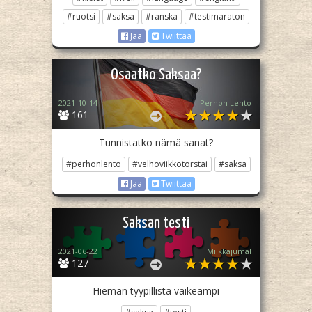
#ruotsi
#saksa
#ranska
#testimaraton
Jaa
Twiittaa
Osaatko Saksaa?
2021-10-14
Perhon Lento
161
Tunnistatko nämä sanat?
#perhonlento
#velhoviikkotorstai
#saksa
Jaa
Twiittaa
Saksan testi
2021-06-22
Miikkajumal
127
Hieman tyypillistä vaikeampi