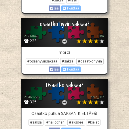
#saksa
#testi
Jaa
Twiittaa
osaatko hyvin saksaa?
2021-04-05
Piko
223
moi :3
#osaahyvinsaksaa
#saksa
#osaatkohyvin
Jaa
Twiittaa
Osaatko saksaa?
2020-12-12
PeMa_007
325
Osaatko puhua SAKSAN KIELTÄ?😁
#saksa
#hallöchen
#äksdee
#kielet