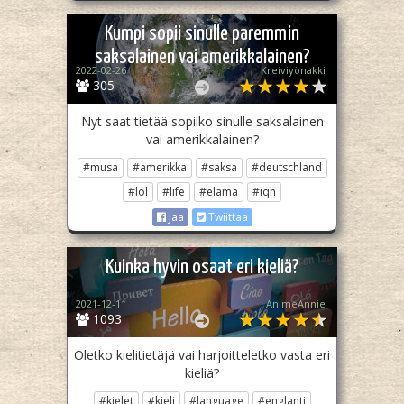
Kumpi sopii sinulle paremmin
saksalainen vai amerikkalainen?
2022-02-26
Kreiviyönakki
305
Nyt saat tietää sopiiko sinulle saksalainen
vai amerikkalainen?
#musa
#amerikka
#saksa
#deutschland
#lol
#life
#elämä
#iqh
Jaa
Twiittaa
Kuinka hyvin osaat eri kieliä?
2021-12-11
AnimeAnnie
1093
Oletko kielitietäjä vai harjoitteletko vasta eri
kieliä?
#kielet
#kieli
#language
#englanti