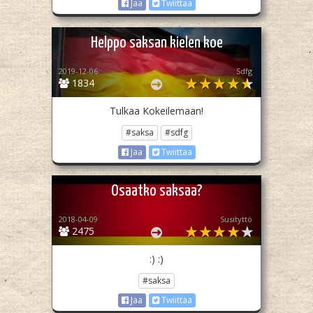
Jaa
Twiittaa
Helppo saksan kielen koe
2019-12-06
Sdfg
1834
Tulkaa Kokeilemaan!
#saksa
#sdfg
Jaa
Twiittaa
Osaatko saksaa?
2018-04-09
Susityttö
2475
:) :)
#saksa
Jaa
Twiittaa