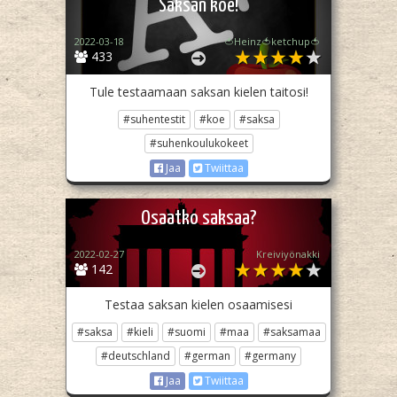
Saksan koe!
2022-03-18
🍅Heinz🍅ketchup🍅
433
Tule testaamaan saksan kielen taitosi!
#suhentestit
#koe
#saksa
#suhenkoulukokeet
Jaa
Twiittaa
Osaatko saksaa?
2022-02-27
Kreiviyönakki
142
Testaa saksan kielen osaamisesi
#saksa
#kieli
#suomi
#maa
#saksamaa
#deutschland
#german
#germany
Jaa
Twiittaa