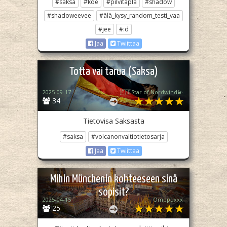
#saksa
#koe
#pilvitäplä
#shadow
#shadoweevee
#älä_kysy_random_testi_vaa
#jee
#:d
Jaa
Twiittaa
Totta vai tarua (Saksa)
2025-09-17
🇫🇮Star of Nordwind💫
34
Tietovisa Saksasta
#saksa
#volcanonvaltiotietosarja
Jaa
Twiittaa
Mihin Münchenin kohteeseen sinä
sopisit?
2025-04-15
Omppuxxx
25