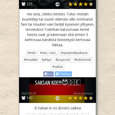
235
Hei sinä, oletko kenties Tokio Hotelin
kuuntelija tai suurin elämäsi sille omistanut
fani tai muuten vain tiedät kyseisen yhtyeen,
tervetuloo! Tulethan katsomaan kenet
heistä saat ja lukemaan sitä ennen 5
kiehtovaa bändistä tiivistetysti kertovaa
faktaa.
#mibi
#sun_=sun_
#syntymäkuukausi
#musiikki
#yhtye
#poprock
#tokiohotel
#saksa
Jaa
Twiittaa
SAKSAN KOE!!!😈🇩🇪
2025-09-29
ShadowEevee
142
Ei hätää ei oo (kovin) vaikea