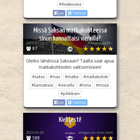
#flowkuvaus
Jaa
Twiittaa
Missä Saksan matkakohteessa
sinun kannattaisi vierailla?
2023-07-17
Pihkahäntä🐱✨
87
Oletko lähdössä Saksaan? Täältä saat apua
matkakohteiden valitsemiseen!
#saksa
#maa
#matka
#matkakohde
#kannattaisi
#vierailla
#loma
#missä
#pihkiksen
Jaa
Twiittaa
Kielitesti!
2023-05-29
omppu.on.mun.nimi
588