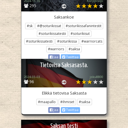
2024-11-16
Korppisiipi
295
Saksankoe
#sk
#@soturikissat
#soturikissafanintestit
#soturikissatestii
#soturikisut
#soturikissatesti
#soturikissa
#warriorcats
#warriors
#saksa
Jaa
Twiittaa
Tietovisa Saksasasta.
2024-03-03
joku8800
96
Elikkä tietovisa Saksasta
#maapallo
#ihmiset
#saksa
Jaa
Twiittaa
Saksan testi