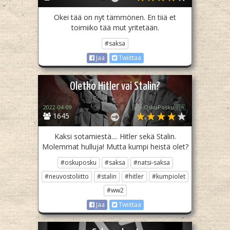
Okei tää on nyt tämmönen. En tiiä et
toimiiko tää mut yritetään.
#saksa
Jaa
Twiittaa
Oletko Hitler vai Stalin?
2022-04-09
🇺🇦OskuPosku🇺🇦
1645
Kaksi sotamiestä.... Hitler sekä Stalin.
Molemmat hulluja! Mutta kumpi heistä olet?
#oskuposku
#saksa
#natsi-saksa
#neuvostoliitto
#stalin
#hitler
#kumpiolet
#ww2
Jaa
Twiittaa