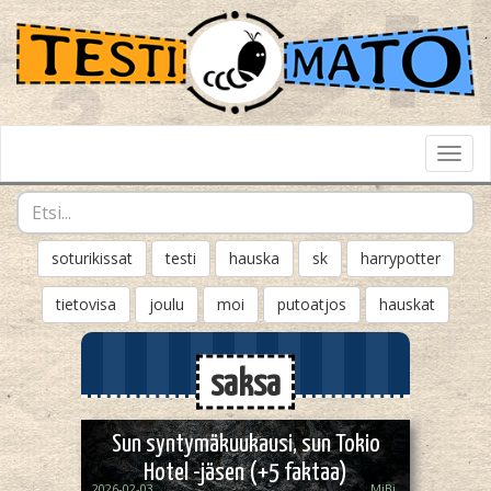
Toggl
Navig
soturikissat
testi
hauska
sk
harrypotter
tietovisa
joulu
moi
putoatjos
hauskat
saksa
Sun syntymäkuukausi, sun Tokio
Hotel -jäsen (+5 faktaa)
2026-02-03
MiBi