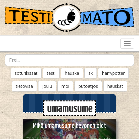
Toggl
Navig
soturikissat
testi
hauska
sk
harrypotter
tietovisa
joulu
moi
putoatjos
hauskat
umamusume
Mikä umamusume hevonen olet
2025-08-26
Sigmamaster