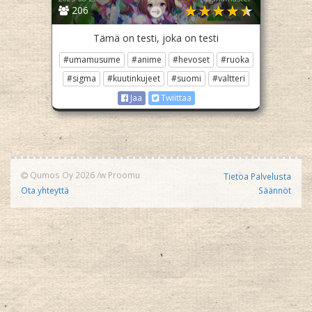
206
Tämä on testi, joka on testi
#umamusume
#anime
#hevoset
#ruoka
#sigma
#kuutinkujeet
#suomi
#valtteri
Jaa
Twiittaa
Qumos Oy 2026
/w
Proomu
Tietoa Palvelusta
Ota yhteyttä
Säännöt