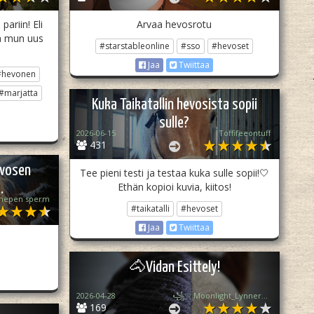
pariin! Eli
Arvaa hevosrotu
ta mun uus
#starstableonline
#sso
#hevoset
Jaa
Twiittaa
#hevonen
#marjatta
Kuka Taikatallin hevosista sopii
sulle?
2026-06-15
Toffifeeontuff
431
evosen
Tee pieni testi ja testaa kuka sulle sopii!🤍
Ethän kopioi kuvia, kiitos!
.
hepen sperm
#taikatalli
#hevoset
Jaa
Twiittaa
🐴Vidan Esittely!
2026-04-28
꧁♡ Moonlight_Lynner_Lover ♡꧂
169