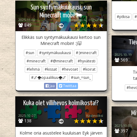
Sun syntymäkuukausi, sun
Minecraft mobi!🐄
#ptkisa
#
2025-11-02
ᴏᴘᴀᴀʟɪӄᴜᴜᯓ₊ ⊹꧂🌌🌪
849
Elikkäs sun syntymäkuukausi kertoo sun
Tie
Minecraft mobin! :)🐷
#sun
#syntymäkuukausi
#:)minecraft
2025-10-19
569
#minecraft
#@minecraft
#hyvätesti
#lehmä
#kissat
#hevoset
#koirat
T
#🌌🌪opaalikuu🌪🌌
#sun_=sun_
t
Jaa
Twiittaa
#hev
Kuka olet villihevos kolmikosta!?
Mi
2025-10-07
Kasteviiksi
138
2025-10-05
397
Kolme oria asustelee kuuluisan Eyk järven