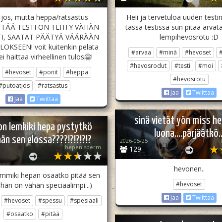
 jos, mutta heppa/ratsastus
Heii ja tervetuloa uuden testin 
a! TÄÄ TESTI ON TEHTY VÄHÄN
tässä testissä sun pitää arva
I, SAATAT PÄÄTYÄ VÄÄRÄÄN
lempihevosrotu :D
KSEEN! voit kuitenkin pelata
#arvaa
#minä
#hevoset
ei haittaa virheellinen tulos🤗!
#hevosrodut
#testi
#moi
#hevoset
#ponit
#heppa
#hevosrotu
#putoatjos
#ratsastus
Jaa
Twiittaa
Jaa
Twiittaa
sinä vietät yön miss h
 on lemkiki hepa pystytkö
luona....pärjäätkö..
än sen elossa????!?!?!?!?
2026-05-25
hepen sperm
129
hevonen..
lemmiki hepan osaatko pitää sen
#hevoset
 hän on vähän speciaalimpi...)
Jaa
Twiittaa
#hevoset
#spessu
#spesiaali
#osaatko
#pitää