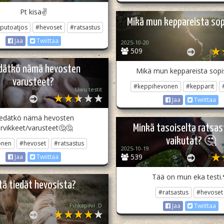
Pt kisa✌️
Mikä mun keppareista sopi
putoatjos
#hevoset
#ratsastus
Jaa
Twiittaa
2025-10-20
509
dätkö nämä hevosten
Mikä mun keppareista sopis
varusteet?
#keppihevonen
#kepparit
Uwu testit
Jaa
Twiittaa
iedätkö nämä hevosten
Minkä tasoiselta ratsas
arvikkeet/varusteet🤔🤔
vaikutat? 🤔
onen
#hevoset
#ratsastus
2025-10-19
539
Jaa
Twiittaa
Tää on mun eka testi.
tä tiedät hevosista?
#ratsastus
#hevoset
Pihkapilvi :D
Jaa
Twiittaa