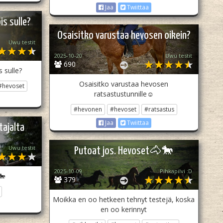
Jaa
Twiittaa
s sulle?
Osaisitko varustaa hevosen oikein?
Uwu testit
2025-10-20
Uwu testit
690
 sulle?
Osaisitko varustaa hevosen
#hevoset
ratsastustunnille☺️
#hevonen
#hevoset
#ratsastus
Jaa
Twiittaa
tajalta
Uwu testit
Putoat jos. Hevoset🐴🐎
2025-10-09
Pihkapilvi :D
🐎
379
Moikka en oo hetkeen tehnyt testejä, koska
en oo kerinnyt