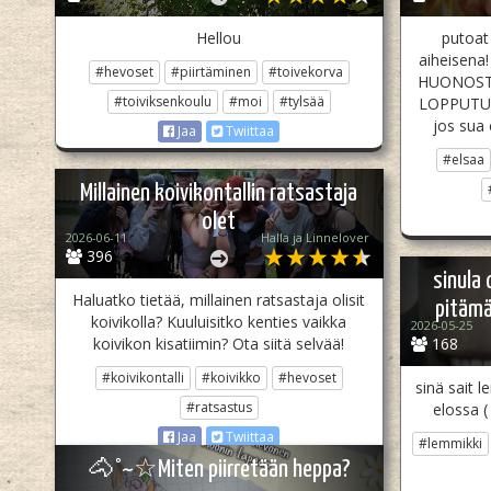
Hellou
putoat
aiheisen
#hevoset
#piirtäminen
#toivekorva
HUONOST
#toiviksenkoulu
#moi
#tylsää
LOPPUTULO
jos sua 
Jaa
Twiittaa
#elsaa
Millainen koivikontallin ratsastaja
olet
2026-06-11
Halla ja Linnelover
396
sinula
Haluatko tietää, millainen ratsastaja olisit
pitämä
koivikolla? Kuuluisitko kenties vaikka
2026-05-25
koivikon kisatiimin? Ota siitä selvää!
168
#koivikontalli
#koivikko
#hevoset
sinä sait 
#ratsastus
elossa (
Jaa
Twiittaa
#lemmikki
🐴°~☆Miten piirretään heppa?