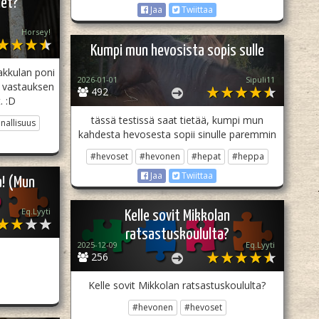
let?
Jaa
Twiittaa
Horsey!
Kumpi mun hevosista sopis sulle
akkulan poni
2026-01-01
Sipuli11
n vastauksen
492
. :D
tässä testissä saat tietää, kumpi mun
allisuus
kahdesta hevosesta sopii sinulle paremmin
#hevoset
#hevonen
#hepat
#heppa
Jaa
Twiittaa
a! (Mun
Eq.Lyyti
Kelle sovit Mikkolan
ratsastuskoululta?
2025-12-09
Eq.Lyyti
256
Kelle sovit Mikkolan ratsastuskoululta?
#hevonen
#hevoset