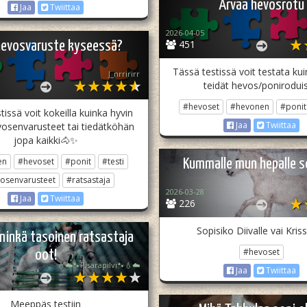
Arvaa hevosrotu
Jaa
Twiittaa
2026-04-05
451
hevosvaruste kyseessä?
Tässä testissä voit testata ku
J_nrririrr
teidät hevos/poniroduis
#hevoset
#hevonen
#ponit
tissä voit kokeilla kuinka hyvin
Jaa
Twiittaa
vosenvarusteet tai tiedätköhän
jopa kaikki🐴✨️
en
#hevoset
#ponit
#testi
Kummalle mun hepalle s
osenvarusteet
#ratsastaja
2026-03-28
Jaa
Twiittaa
226
Sopisiko Diivalle vai Kriss
minkä tasoinen ratsastaja
#hevoset
oot!
💧☁️🐾Pisarapilvi🐾💧☁️
Jaa
Twiittaa
Meeppäs testiin