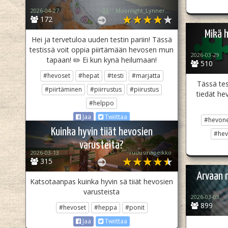
2026-04-27
꧁♡ Moonlight_Lynner_Lover ♡꧂
172
Mikä 
Hei ja tervetuloa uuden testin pariin! Tässä
testissä voit oppia piirtämään hevosen mun
2026-03-29
tapaan! ✏️ Ei kun kynä heilumaan!
510
#hevoset
#hepat
#testi
#marjatta
Tässä tes
#piirtäminen
#piirrustus
#piirustus
tiedät he
#helppo
Jaa
Twiittaa
#hevon
Kuinka hyvin tiiät hevosien
#hev
varusteita?
2026-03-13
ruuusinapeikko
315
Arvaan 
Katsotaanpas kuinka hyvin sä tiiät hevosien
varusteista
2026-03-03
899
#hevoset
#heppa
#ponit
Jaa
Twiittaa