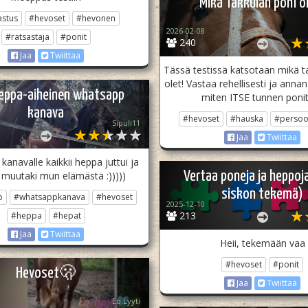
Mikä Takkulan poni o
astus
#hevoset
#hevonen
2026-02-08
#ratsastaja
#ponit
240
Jaa
Twiittaa
Tässä testissä katsotaan mikä t
olet! Vastaa rehellisesti ja anna
eppa-aiheinen whatsapp
miten ITSE tunnen ponit
kanava
#hevoset
#hauska
#persoon
Sipuli11
Jaa
Twiittaa
kanavalle kaikkii heppa juttui ja
Vertaa poneja ja heppoj
 muutaki mun elämästä :)))))
siskon tekemä)
p
#whatsappkanava
#hevoset
2025-12-10
213
#heppa
#hepat
Jaa
Twiittaa
Heii, tekemään vaa
#hevoset
#ponit
Hevoset🫢
Jaa
Twiittaa
Eq.Lyyti