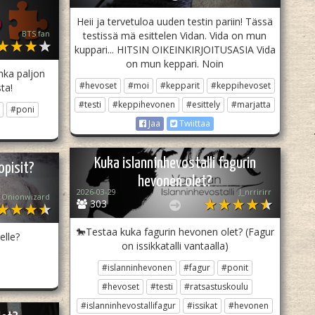
Heii ja tervetuloa uuden testin pariin! Tässä
BTS fan
testissä mä esittelen Vidan. Vida on mun
kuppari... HITSIN OIKEINKIRJOITUSASIA Vida
on mun keppari. Noin
inka paljon
#hevoset
#moi
#kepparit
#keppihevoset
ta!
#testi
#keppihevonen
#esittely
#marjatta
#poni
Jaa
Twiittaa
Kuka islanninhevostalli fagurin
opisit?
hevonen olet?
2026-03-29
J_nrririrr
Onionwizard
303
🐎Testaa kuka fagurin hevonen olet? (Fagur
elle?
on issikkatalli vantaalla)
#islanninhevonen
#fagur
#ponit
#hevoset
#testi
#ratsastuskoulu
#islanninhevostallifagur
#issikat
#hevonen