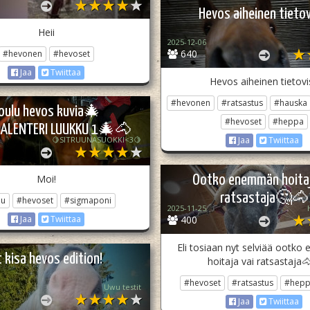
Hevos aiheinen tietov
Heii
2025-12-06
640
#hevonen
#hevoset
Jaa
Twiittaa
Hevos aiheinen tietovi
#hevonen
#ratsastus
#hauska
oulu hevos kuvia🎄
#hevoset
#heppa
ALENTERI LUUKKU 1🎄🐴
🍋SITRUUNASUOKKI<3🍋
Jaa
Twiittaa
Moi!
Ootko enemmän hoitaj
ratsastaja🤔🐴
lu
#hevoset
#sigmaponi
2025-11-25
400
Jaa
Twiittaa
Eli tosiaan nyt selviää ootk
t kisa hevos edition!
hoitaja vai ratsastaja
#hevoset
#ratsastus
#hepp
Uwu testit
Jaa
Twiittaa