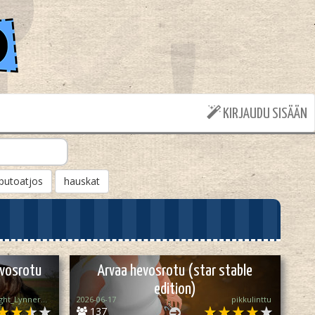
KIRJAUDU SISÄÄN
putoatjos
hauskat
vosrotu
Arvaa hevosrotu (star stable
edition)
꧁♡ Moonlight_Lynner_Lover ♡꧂
2026-06-17
pikkulinttu
137