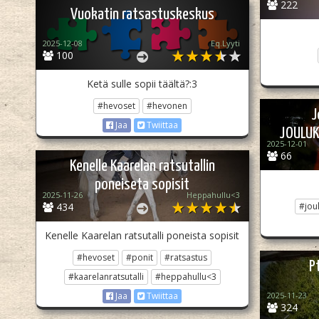
222
Vuokatin ratsastuskeskus
2025-12-08
Eq.Lyyti
100
Ketä sulle sopii täältä?:3
#hevoset
#hevonen
J
Jaa
Twiittaa
JOULUK
2025-12-01
66
Kenelle Kaarelan ratsutallin
poneiseta sopisit
2025-11-26
Heppahullu<3
434
#jou
Kenelle Kaarelan ratsutalli poneista sopisit
#hevoset
#ponit
#ratsastus
P
#kaarelanratsutalli
#heppahullu<3
2025-11-23
Jaa
Twiittaa
324