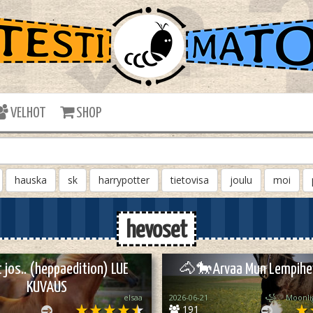
VELHOT
SHOP
hauska
sk
harrypotter
tietovisa
joulu
moi
hevoset
 jos.. (heppaedition) LUE
🐴🐎Arvaa Mun Lempihe
KUVAUS
elsaa
2026-06-21
191