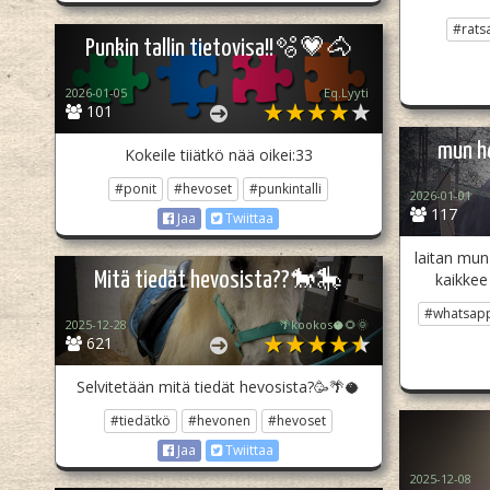
#rats
Punkin tallin tietovisa!!🫧💗🐴
2026-01-05
Eq.Lyyti
101
mun h
Kokeile tiiätkö nää oikei:33
#ponit
#hevoset
#punkintalli
2026-01-01
117
Jaa
Twiittaa
laitan mun 
Mitä tiedät hevosista??🐎🎠
kaikkee
#whatsap
2025-12-28
🌴kookos🥥🌻🌞
621
Selvitetään mitä tiedät hevosista?🥳🌴🥥
#tiedätkö
#hevonen
#hevoset
Jaa
Twiittaa
2025-12-08