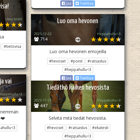
Jaa
Twiittaa
isa!
Uwu testit
Luo oma hevonen
2025-12-02
Heppahullu<3
sa
714
#tietovisa
Luo oma hevonen emojeilla
#hevoset
#ponit
#ratsastus
#heppahullu<3
Jaa
Twiittaa
a vai
Tiedätkö kaiken hevosista
Heppahullu<3
2025-11-25
Heppahullu<3
447
o enemmän
❤️
Selvitä mitä tiedät hevosista.
ahullu<3
#hevoset
#ratsastus
#ekatesti
#heppahullu<3