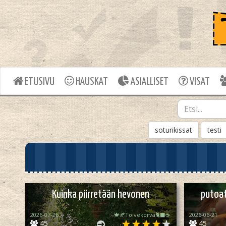
ETUSIVU
HAUSKAT
ASIALLISET
VISAT
soturikissat
testi
Kuinka piirretään hevonen
putoat
2026-07-26
🍁🍂Toivekorva🐈‍⬛☕
2026-06-21
45
45